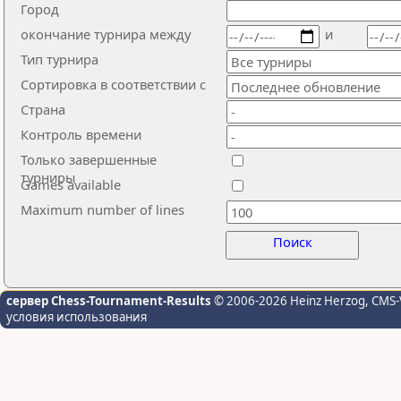
Город
окончание турнира между
и
Тип турнира
Сортировка в соответствии с
Страна
Контроль времени
Только завершенные
турниры
Games available
Maximum number of lines
Поиск
сервер Chess-Tournament-Results
© 2006-2026 Heinz Herzog
, CMS-
условия использования