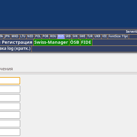
Servert
TA
JPN
MKD
LTU
NED
POL
POR
ROU
RUS
SRB
SVK
SWE
TUR
UKR
VIE
FontSize:11pt
 Регистрация
Swiss-Manager
ÖSB
FIDE
ка log (кратк.)
ачения