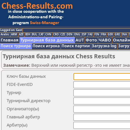
Logged on: Gast
Arabic
ARM
AZE
BIH
BUL
CAT
CHN
CRO
CZE
DEN
ENG
ESP
FAI
FIN
FRA
GER
GRE
INA
I
Главная
Турнирная база данных
AUT
Фото
ЧАВО
Онлайн
Поиск турнира
Поиск игрока
Поиск партии
Загрузка log
Загруз
Турнирная база данных Chess Results
Замечание:
Верхний или нижний регистр -это не имеет зн
Ключ базы данных
FIDE-EventID
Турнир
Турнирный директор
Организатор(ы)
Главный арбитр
Арбитр(ы)