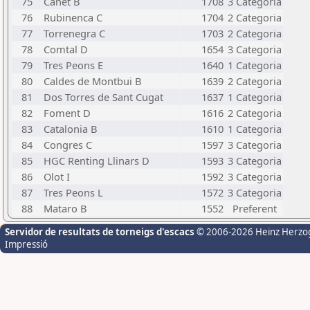
75
Canet B
1708
3 Categoria
76
Rubinenca C
1704
2 Categoria
77
Torrenegra C
1703
2 Categoria
78
Comtal D
1654
3 Categoria
79
Tres Peons E
1640
1 Categoria
80
Caldes de Montbui B
1639
2 Categoria
81
Dos Torres de Sant Cugat
1637
1 Categoria
82
Foment D
1616
2 Categoria
83
Catalonia B
1610
1 Categoria
84
Congres C
1597
3 Categoria
85
HGC Renting Llinars D
1593
3 Categoria
86
Olot I
1592
3 Categoria
87
Tres Peons L
1572
3 Categoria
88
Mataro B
1552
Preferent
Servidor de resultats de torneigs d'escacs
© 2006-2026 Heinz Herzo
Impressió