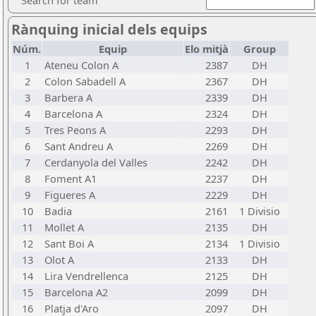
Search for team
Rànquing inicial dels equips
Núm.
Equip
Elo mitjà
Group
1
Ateneu Colon A
2387
DH
2
Colon Sabadell A
2367
DH
3
Barbera A
2339
DH
4
Barcelona A
2324
DH
5
Tres Peons A
2293
DH
6
Sant Andreu A
2269
DH
7
Cerdanyola del Valles
2242
DH
8
Foment A1
2237
DH
9
Figueres A
2229
DH
10
Badia
2161
1 Divisio
11
Mollet A
2135
DH
12
Sant Boi A
2134
1 Divisio
13
Olot A
2133
DH
14
Lira Vendrellenca
2125
DH
15
Barcelona A2
2099
DH
16
Platja d'Aro
2097
DH