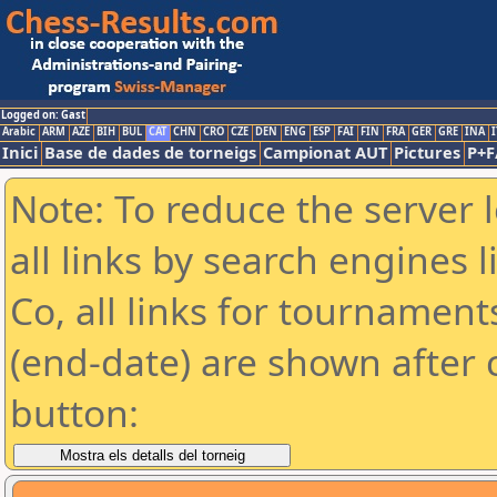
Logged on: Gast
Arabic
ARM
AZE
BIH
BUL
CAT
CHN
CRO
CZE
DEN
ENG
ESP
FAI
FIN
FRA
GER
GRE
INA
I
Inici
Base de dades de torneigs
Campionat AUT
Pictures
P+F
Note: To reduce the server 
all links by search engines
Co, all links for tournamen
(end-date) are shown after c
button: