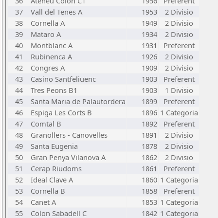
36
Ateneu Colon C1
1956
Preferent
37
Vall del Tenes A
1953
2 Divisio
38
Cornella A
1949
2 Divisio
39
Mataro A
1934
2 Divisio
40
Montblanc A
1931
Preferent
41
Rubinenca A
1926
2 Divisio
42
Congres A
1909
2 Divisio
43
Casino Santfeliuenc
1903
Preferent
44
Tres Peons B1
1903
1 Divisio
45
Santa Maria de Palautordera
1899
Preferent
46
Espiga Les Corts B
1896
1 Categoria
47
Comtal B
1892
Preferent
48
Granollers - Canovelles
1891
2 Divisio
49
Santa Eugenia
1878
2 Divisio
50
Gran Penya Vilanova A
1862
2 Divisio
51
Cerap Riudoms
1861
Preferent
52
Ideal Clave A
1860
1 Categoria
53
Cornella B
1858
Preferent
54
Canet A
1853
1 Categoria
55
Colon Sabadell C
1842
1 Categoria