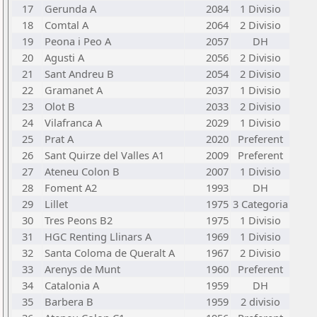
17
Gerunda A
2084
1 Divisio
18
Comtal A
2064
2 Divisio
19
Peona i Peo A
2057
DH
20
Agusti A
2056
2 Divisio
21
Sant Andreu B
2054
2 Divisio
22
Gramanet A
2037
1 Divisio
23
Olot B
2033
2 Divisio
24
Vilafranca A
2029
1 Divisio
25
Prat A
2020
Preferent
26
Sant Quirze del Valles A1
2009
Preferent
27
Ateneu Colon B
2007
1 Divisio
28
Foment A2
1993
DH
29
Lillet
1975
3 Categoria
30
Tres Peons B2
1975
1 Divisio
31
HGC Renting Llinars A
1969
1 Divisio
32
Santa Coloma de Queralt A
1967
2 Divisio
33
Arenys de Munt
1960
Preferent
34
Catalonia A
1959
DH
35
Barbera B
1959
2 divisio