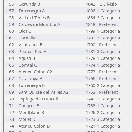
56
Gerunda B
1842
2 Divisio
57
Torrenegra A
1836
1 Categoria
58
Vall del Tenes B
1834
2 Categoria
59
Caldes de Montbui A
1818
Preferent
60
Olot C
1799
1 Categoria
61
Cornella D
1790
3 Categoria
62
Vilafranca B
1790
Preferent
63
Peona i Peo F
1781
3 Categoria
64
Agusti B
1778
1 Categoria
65
Comtal C
1774
1 Categoria
66
Ateneu Colon C2
1773
Preferent
67
Catalunya B
1766
Preferent
68
Torrenegra B
1760
2 Categoria
69
Sant Quirze del Valles A2
1753
Preferent
70
Espluga de Francoli
1740
2 Categoria
71
Congres B
1738
1 Categoria
72
Montblanc B
1726
2 Categoria
73
Mollet D
1723
3 Categoria
74
Ateneu Colon D
1721
1 Categoria