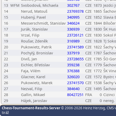
13
WFM
Svobodová, Michaela
302767
CZE
1873
Jezdci 
14
Nerud, Matouš
23769378
CZE
1865
Šachov
15
Hubený, Pavel
340995
CZE
1852
Slavia 
16
Messerschmidt, Stanislav
346624
CZE
1844
Bíloče
17
Jurák, Stanislav
336939
CZE
1830
ŠK Hus
18
Vrzal, Filip
23726121
CZE
1830
Sokol 
19
Roušar, Zdeněk
316989
CZE
1828
TJ Soko
20
Pukowietz, Patrik
23741589
CZE
1822
Šachy 
21
Pochylý, Bronislav
337919
CZE
1787
Šachov
22
Diviš, Jan
23728655
CZE
1785
ŠO Gord
23
Eichler, Břetislav
359238
CZE
1779
Šachov
24
Faja, Vilém
376388
CZE
1772
ŠK Vin
25
Glacner, Karel
326020
CZE
1572
Bystrc 
26
Pukowietz, Marek
23741570
CZE
1538
Šachy 
27
Nezval, Filip
384640
CZE
1495
Šachov
28
Gallin, Mikael
80427251
FRA
0
Cizinci
29
Hájek, Jaroslav
CZE
0
nereg.
Chess-Tournament-Results-Server
© 2006-2026 Heinz Herzog
, CMS-
tiráž