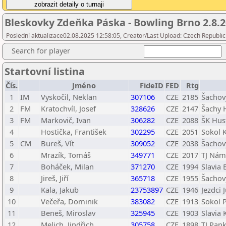
Bleskovky Zdeňka Páska - Bowling Brno 2.8.
Poslední aktualizace02.08.2025 12:58:05, Creator/Last Upload: Czech Republic
Search for player
Startovní listina
Čís.
Jméno
FideID
FED
Rtg
1
IM
Vyskočil, Neklan
307106
CZE
2185
Šachov
2
FM
Kratochvíl, Josef
328626
CZE
2147
Šachy 
3
FM
Markovič, Ivan
306282
CZE
2088
ŠK Hus
4
Hostička, František
302295
CZE
2051
Sokol K
5
CM
Bureš, Vít
309052
CZE
2038
Šachov
6
Mrazík, Tomáš
349771
CZE
2017
TJ Nám
7
Boháček, Milan
371270
CZE
1994
Slavia 
8
Jireš, Jiří
365718
CZE
1955
Šachov
9
Kala, Jakub
23753897
CZE
1946
Jezdci 
10
Večeřa, Dominik
383082
CZE
1913
Sokol 
11
Beneš, Miroslav
325945
CZE
1903
Slavia
12
Melich, Jindřich
305758
CZE
1898
TJ Pan