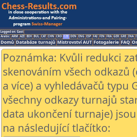
Logged on: Gast
Arabic
ARM
AZE
BIH
BUL
CAT
CHN
CRO
CZE
DEN
ENG
ESP
FAI
FIN
FRA
GER
GRE
INA
I
Domů
Databáze turnajů
Mistrovství AUT
Fotogalerie
FAQ
On
Poznámka: Kvůli redukci za
skenováním všech odkazů (
a více) a vyhledávačů typu 
všechny odkazy turnajů star
data ukončení turnaje) jsou
na následující tlačítko: