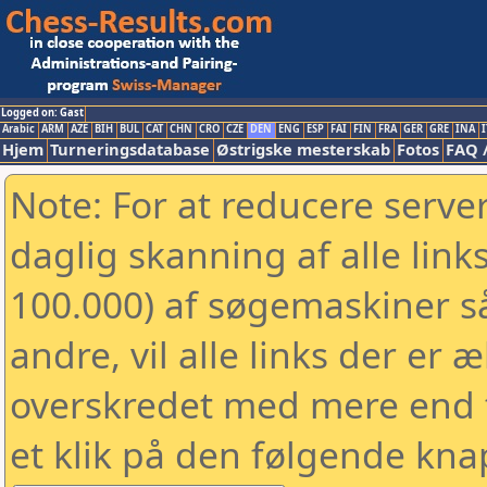
Logged on: Gast
Arabic
ARM
AZE
BIH
BUL
CAT
CHN
CRO
CZE
DEN
ENG
ESP
FAI
FIN
FRA
GER
GRE
INA
I
Hjem
Turneringsdatabase
Østrigske mesterskab
Fotos
FAQ 
Note: For at reducere serv
daglig skanning af alle link
100.000) af søgemaskiner 
andre, vil alle links der er 
overskredet med mere end to
et klik på den følgende kna