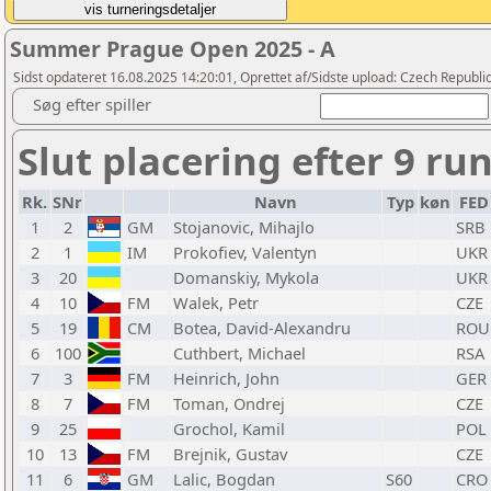
Summer Prague Open 2025 - A
Sidst opdateret 16.08.2025 14:20:01, Oprettet af/Sidste upload: Czech Republic
Søg efter spiller
Slut placering efter 9 ru
Rk.
SNr
Navn
Typ
køn
FED
1
2
GM
Stojanovic, Mihajlo
SRB
2
1
IM
Prokofiev, Valentyn
UKR
3
20
Domanskiy, Mykola
UKR
4
10
FM
Walek, Petr
CZE
5
19
CM
Botea, David-Alexandru
ROU
6
100
Cuthbert, Michael
RSA
7
3
FM
Heinrich, John
GER
8
7
FM
Toman, Ondrej
CZE
9
25
Grochol, Kamil
POL
10
13
FM
Brejnik, Gustav
CZE
11
6
GM
Lalic, Bogdan
S60
CRO