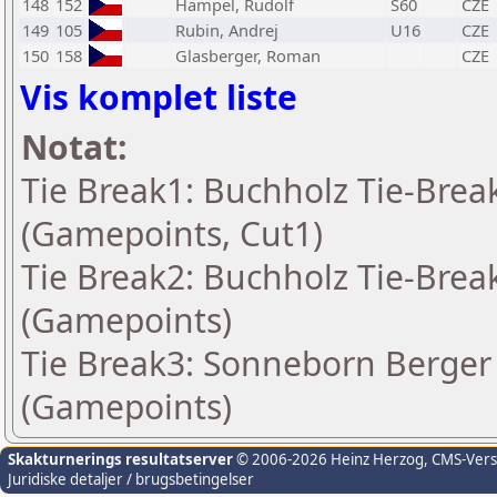
148
152
Hampel, Rudolf
S60
CZE
149
105
Rubin, Andrej
U16
CZE
150
158
Glasberger, Roman
CZE
Vis komplet liste
Notat:
Tie Break1: Buchholz Tie-Break
(Gamepoints, Cut1)
Tie Break2: Buchholz Tie-Break
(Gamepoints)
Tie Break3: Sonneborn Berger 
(Gamepoints)
Skakturnerings resultatserver
© 2006-2026 Heinz Herzog
, CMS-Ver
Juridiske detaljer / brugsbetingelser