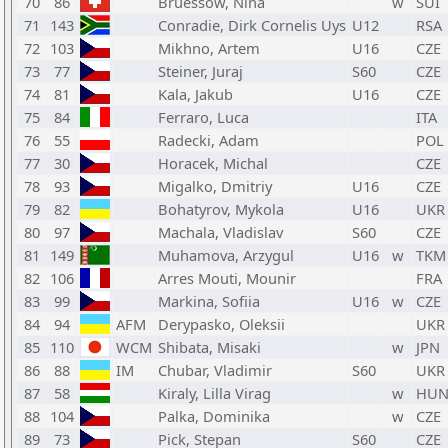
70
86
Bruessow, Nina
w
SUI
71
143
Conradie, Dirk Cornelis Uys
U12
RSA
72
103
Mikhno, Artem
U16
CZE
73
77
Steiner, Juraj
S60
CZE
74
81
Kala, Jakub
U16
CZE
75
84
Ferraro, Luca
ITA
76
55
Radecki, Adam
POL
77
30
Horacek, Michal
CZE
78
93
Migalko, Dmitriy
U16
CZE
79
82
Bohatyrov, Mykola
U16
UKR
80
97
Machala, Vladislav
S60
CZE
81
149
Muhamova, Arzygul
U16
w
TKM
82
106
Arres Mouti, Mounir
FRA
83
99
Markina, Sofiia
U16
w
CZE
84
94
AFM
Derypasko, Oleksii
UKR
85
110
WCM
Shibata, Misaki
w
JPN
86
88
IM
Chubar, Vladimir
S60
UKR
87
58
Kiraly, Lilla Virag
w
HU
88
104
Palka, Dominika
w
CZE
89
73
Pick, Stepan
S60
CZE