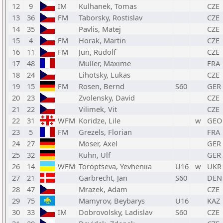
12
9
IM
Kulhanek, Tomas
CZE
13
36
FM
Taborsky, Rostislav
CZE
14
35
Pavlis, Matej
CZE
15
4
FM
Horak, Martin
CZE
16
11
FM
Jun, Rudolf
CZE
17
48
Muller, Maxime
FRA
18
24
Lihotsky, Lukas
CZE
19
15
FM
Rosen, Bernd
S60
GER
20
23
Zvolensky, David
CZE
21
22
Vilimek, Vit
CZE
22
31
WFM
Koridze, Lile
w
GEO
23
5
FM
Grezels, Florian
FRA
24
27
Moser, Axel
GER
25
32
Kuhn, Ulf
GER
26
14
WFM
Toroptseva, Yevheniia
U16
w
UKR
27
21
Garbrecht, Jan
S60
DEN
28
47
Mrazek, Adam
CZE
29
75
Mamyrov, Beybarys
U16
KAZ
30
33
IM
Dobrovolsky, Ladislav
S60
CZE