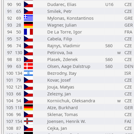
90
90
Dudarec, Elias
U16
CZE
91
65
Smilek, Petr
CZE
92
69
Mylonas, Konstantinos
GRE
93
28
Wagner, Julian
GER
94
50
De La Torre, Igor
FRA
95
57
Cabela, Filip
CZE
96
74
Rajnys, Vladimir
S60
CZE
97
130
Petirova, Iva
w
CZE
98
83
Plasek, Zdenek
S60
CZE
99
63
Olsen, Aage Dalstrup
S60
DEN
100
134
Bezrodny, Itay
ISR
101
79
Kovar, Josef
CZE
102
121
Jouja, Matyas
CZE
103
66
Zelezny, Jan
CZE
104
54
Korniichuk, Oleksandra
w
CZE
105
118
Atze, Burkhard
GER
106
96
Sklenar, Tomas
CZE
107
154
Joensen, Henrik W.
FAI
108
87
Cejka, Jan
CZE