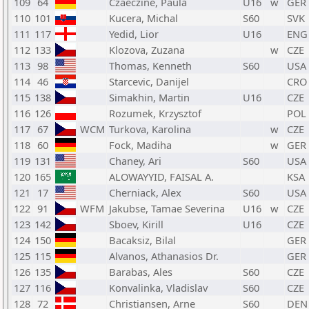
109
64
Czaeczine, Paula
U16
w
GER
110
101
Kucera, Michal
S60
SVK
111
117
Yedid, Lior
U16
ENG
112
133
Klozova, Zuzana
w
CZE
113
98
Thomas, Kenneth
S60
USA
114
46
Starcevic, Danijel
CRO
115
138
Simakhin, Martin
U16
CZE
116
126
Rozumek, Krzysztof
POL
117
67
WCM
Turkova, Karolina
w
CZE
118
60
Fock, Madiha
w
GER
119
131
Chaney, Ari
S60
USA
120
165
ALOWAYYID, FAISAL A.
KSA
121
17
Cherniack, Alex
S60
USA
122
91
WFM
Jakubse, Tamae Severina
U16
w
CZE
123
142
Sboev, Kirill
U16
CZE
124
150
Bacaksiz, Bilal
GER
125
115
Alvanos, Athanasios Dr.
GER
126
135
Barabas, Ales
S60
CZE
127
116
Konvalinka, Vladislav
S60
CZE
128
72
Christiansen, Arne
S60
DEN