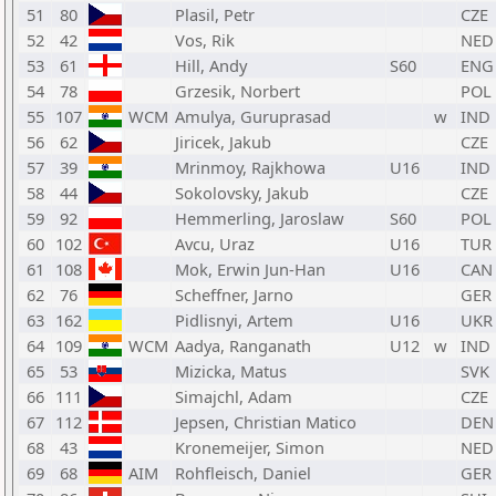
51
80
Plasil, Petr
CZE
52
42
Vos, Rik
NED
53
61
Hill, Andy
S60
ENG
54
78
Grzesik, Norbert
POL
55
107
WCM
Amulya, Guruprasad
w
IND
56
62
Jiricek, Jakub
CZE
57
39
Mrinmoy, Rajkhowa
U16
IND
58
44
Sokolovsky, Jakub
CZE
59
92
Hemmerling, Jaroslaw
S60
POL
60
102
Avcu, Uraz
U16
TUR
61
108
Mok, Erwin Jun-Han
U16
CAN
62
76
Scheffner, Jarno
GER
63
162
Pidlisnyi, Artem
U16
UKR
64
109
WCM
Aadya, Ranganath
U12
w
IND
65
53
Mizicka, Matus
SVK
66
111
Simajchl, Adam
CZE
67
112
Jepsen, Christian Matico
DEN
68
43
Kronemeijer, Simon
NED
69
68
AIM
Rohfleisch, Daniel
GER