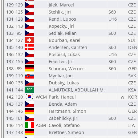
129
129
Jilek, Marcel
CZE
130
125
Stehlik, Jiri
S60
CZE
131
128
Rendl, Lubos
U16
CZE
132
113
Kopecky, Jiri
CZE
133
95
Sedlak, Milan
S60
CZE
134
127
Bourban, Karel
SUI
135
140
Andersen, Carsten
S60
DEN
136
132
Pospisil, Lukas
U16
CZE
137
155
Feierfeil, Jiri
S60
CZE
138
89
Schuran, Werner
S60
GER
139
119
Mydliar, Jan
SVK
140
136
Dubsky, Lukas
CZE
141
144
ALMUTAIRI, ABDULLAH M.
KSA
142
120
WCM
Park, Haneul
w
KOR
143
137
Benda, Adam
CZE
144
146
Hartmann, Simon
GER
145
161
Zabehlicky, Jiri
S60
CZE
146
114
AGM
Cavoli, Stefano
ITA
147
148
Brettner, Simeon
GER