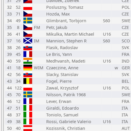
31
29
Davidek, Zdenek
CZE
32
52
Posluszny, Tomasz
POL
33
71
Hozda, Max
CZE
34
49
Glimbrant, Torbjorn
S60
SWE
35
8
FM
Petr, Jakub
CZE
36
41
Mikulka, Martin Michael
U16
CZE
37
16
IM
Mannion, Stephen R
S60
SCO
38
26
Flasik, Radoslav
SVK
39
45
Le Bris, Yann
FRA
40
59
Medhvansh, Madeti
U16
IND
41
18
WIM
Czaeczine, Anne
w
GER
42
56
Slacky, Stanislav
SVK
43
34
Fogel, Pierre
BEL
44
122
Zawal, Krzysztof
U16
POL
45
70
Nilsson, Patrik 1968
SWE
46
12
Lever, Erwan
FRA
47
51
Giraldi, Edoardo
ITA
48
37
Toniolo, Samuel
ITA
49
38
Rossi, Gabriele Valerio
U16
ITA
50
40
Kozissnik, Christian
AUT