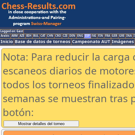
Logged on: Gast
Arabic
ARM
AZE
BIH
BUL
CAT
CHN
CRO
CZE
DEN
ENG
ESP
FAI
FIN
FRA
GER
GRE
INA
I
Inicio
Base de datos de torneos
Campeonato AUT
Imágenes
Nota: Para reducir la carga 
escaneos diarios de motor
todos los torneos finalizad
semanas se muestran tras p
botón: