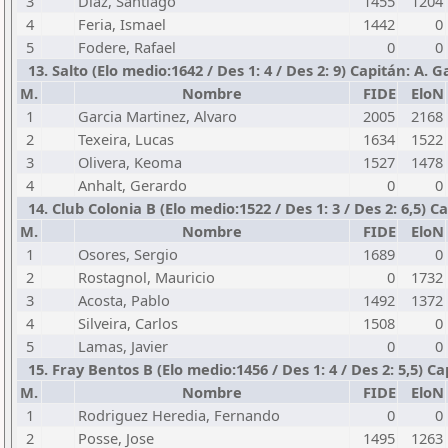
3
Diaz, Santiago
1455
1204
4
Feria, Ismael
1442
0
5
Fodere, Rafael
0
0
13. Salto (Elo medio:1642 / Des 1: 4 / Des 2: 9) Capitán: A. G
M.
Nombre
FIDE
EloN
1
Garcia Martinez, Alvaro
2005
2168
2
Texeira, Lucas
1634
1522
3
Olivera, Keoma
1527
1478
4
Anhalt, Gerardo
0
0
14. Club Colonia B (Elo medio:1522 / Des 1: 3 / Des 2: 6,5) Ca
M.
Nombre
FIDE
EloN
1
Osores, Sergio
1689
0
2
Rostagnol, Mauricio
0
1732
3
Acosta, Pablo
1492
1372
4
Silveira, Carlos
1508
0
5
Lamas, Javier
0
0
15. Fray Bentos B (Elo medio:1456 / Des 1: 4 / Des 2: 5,5) Cap
M.
Nombre
FIDE
EloN
1
Rodriguez Heredia, Fernando
0
0
2
Posse, Jose
1495
1263