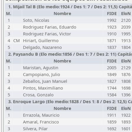
1. Mijail Tal B (Elo medio:1924 / Des 1: 7 / Des 2: 11,5) Capit
M.
Nombre
FIDE
EloN
1
Soto, Nicolas
1992
2120
2
Rodriguez Farias, Eduardo
1923
2039
3
Rodriguez Farias, Victor
1910
1995
4
CM
Hiriart, Guillermo
1871
1913
5
Delgado, Nazareno
1837
1804
2. Paysandu B (Elo medio:1856 / Des 1: 7 / Des 2: 11) Capit
M.
Nombre
FIDE
EloN
1
Maristan, Agustin
2005
2129
2
Campopiano, Julio
1849
1876
3
Zeballos, Juan Manuel
1827
1808
4
Pintos, Maximiliano
1744
1698
5
Crosa, Gonzalo
1584
1396
3. Enroque Largo (Elo medio:1828 / Des 1: 8 / Des 2: 12,5) Ca
M.
Nombre
FIDE
EloN
1
Errazola, Mauricio
1911
1922
2
Amaral, Francisco
1859
1893
3
Silvera, Pilar
1692
1601