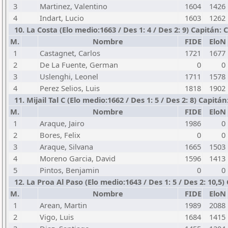
3
Martinez, Valentino
1604
1426
4
Indart, Lucio
1603
1262
10. La Costa (Elo medio:1663 / Des 1: 4 / Des 2: 9) Capitán: 
M.
Nombre
FIDE
EloN
1
Castagnet, Carlos
1721
1677
2
De La Fuente, German
0
0
3
Uslenghi, Leonel
1711
1578
4
Perez Selios, Luis
1818
1902
11. Mijail Tal C (Elo medio:1662 / Des 1: 5 / Des 2: 8) Capitán
M.
Nombre
FIDE
EloN
1
Araque, Jairo
1986
0
2
Bores, Felix
0
0
3
Araque, Silvana
1665
1503
4
Moreno Garcia, David
1596
1413
5
Pintos, Benjamin
0
0
12. La Proa Al Paso (Elo medio:1643 / Des 1: 5 / Des 2: 10,5
M.
Nombre
FIDE
EloN
1
Arean, Martin
1989
2088
2
Vigo, Luis
1684
1415