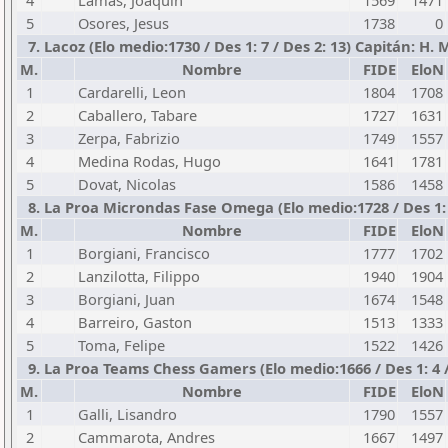
4
Lamas, Joaquin
1569
1471
5
Osores, Jesus
1738
0
7. Lacoz (Elo medio:1730 / Des 1: 7 / Des 2: 13) Capitán: H.
M.
Nombre
FIDE
EloN
1
Cardarelli, Leon
1804
1708
2
Caballero, Tabare
1727
1631
3
Zerpa, Fabrizio
1749
1557
4
Medina Rodas, Hugo
1641
1781
5
Dovat, Nicolas
1586
1458
8. La Proa Microndas Fase Omega (Elo medio:1728 / Des 1: 6 
M.
Nombre
FIDE
EloN
1
Borgiani, Francisco
1777
1702
2
Lanzilotta, Filippo
1940
1904
3
Borgiani, Juan
1674
1548
4
Barreiro, Gaston
1513
1333
5
Toma, Felipe
1522
1426
9. La Proa Teams Chess Gamers (Elo medio:1666 / Des 1: 4 / 
M.
Nombre
FIDE
EloN
1
Galli, Lisandro
1790
1557
2
Cammarota, Andres
1667
1497