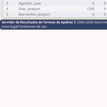
3
Agostini, Juan
0
0
4
Diaz, Joaquin
1530
0
5
Barrientos, Joaquin
0
0
Servidor de Resultados de Torneos de Ajedrez
© 2006-2026 Heinz H
Aviso legal/Condiciones de uso