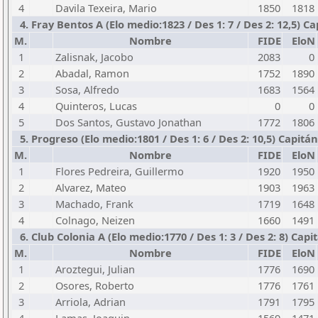
4
Davila Texeira, Mario
1850
1818
4. Fray Bentos A (Elo medio:1823 / Des 1: 7 / Des 2: 12,5) Ca
M.
Nombre
FIDE
EloN
1
Zalisnak, Jacobo
2083
0
2
Abadal, Ramon
1752
1890
3
Sosa, Alfredo
1683
1564
4
Quinteros, Lucas
0
0
5
Dos Santos, Gustavo Jonathan
1772
1806
5. Progreso (Elo medio:1801 / Des 1: 6 / Des 2: 10,5) Capitán
M.
Nombre
FIDE
EloN
1
Flores Pedreira, Guillermo
1920
1950
2
Alvarez, Mateo
1903
1963
3
Machado, Frank
1719
1648
4
Colnago, Neizen
1660
1491
6. Club Colonia A (Elo medio:1770 / Des 1: 3 / Des 2: 8) Capi
M.
Nombre
FIDE
EloN
1
Aroztegui, Julian
1776
1690
2
Osores, Roberto
1776
1761
3
Arriola, Adrian
1791
1795