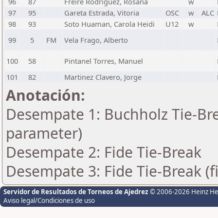
96
87
Freire Rodriguez, Rosana
w
97
95
Gareta Estrada, Vitoria
OSC
w
ALC
98
93
Soto Huaman, Carola Heidi
U12
w
99
5
FM
Vela Frago, Alberto
100
58
Pintanel Torres, Manuel
101
82
Martinez Clavero, Jorge
Anotación:
Desempate 1: Buchholz Tie-Bre
parameter)
Desempate 2: Fide Tie-Break
Desempate 3: Fide Tie-Break (f
Servidor de Resultados de Torneos de Ajedrez
© 2006-2026 Heinz H
Aviso legal/Condiciones de uso