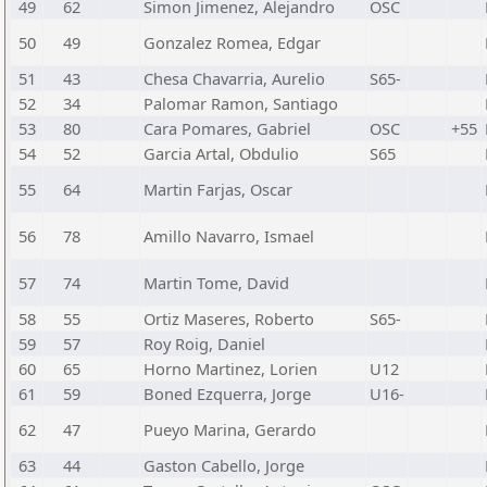
49
62
Simon Jimenez, Alejandro
OSC
50
49
Gonzalez Romea, Edgar
51
43
Chesa Chavarria, Aurelio
S65-
52
34
Palomar Ramon, Santiago
53
80
Cara Pomares, Gabriel
OSC
+55
54
52
Garcia Artal, Obdulio
S65
55
64
Martin Farjas, Oscar
56
78
Amillo Navarro, Ismael
57
74
Martin Tome, David
58
55
Ortiz Maseres, Roberto
S65-
59
57
Roy Roig, Daniel
60
65
Horno Martinez, Lorien
U12
61
59
Boned Ezquerra, Jorge
U16-
62
47
Pueyo Marina, Gerardo
63
44
Gaston Cabello, Jorge