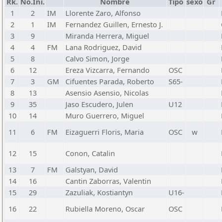
Rk.
No.Ini.
Nombre
Tipo
sexo
Gr
1
2
IM
Llorente Zaro, Alfonso
2
1
IM
Fernandez Guillen, Ernesto J.
3
9
Miranda Herrera, Miguel
4
4
FM
Lana Rodriguez, David
5
8
Calvo Simon, Jorge
6
12
Ereza Vizcarra, Fernando
OSC
7
3
GM
Cifuentes Parada, Roberto
S65-
8
13
Asensio Asensio, Nicolas
9
35
Jaso Escudero, Julen
U12
10
14
Muro Guerrero, Miguel
11
6
FM
Eizaguerri Floris, Maria
OSC
w
12
15
Conon, Catalin
13
7
FM
Galstyan, David
14
16
Cantin Zaborras, Valentin
15
29
Zazuliak, Kostiantyn
U16-
16
22
Rubiella Moreno, Oscar
OSC