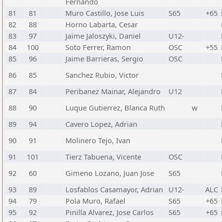
Fernando
81
81
Muro Castillo, Jose Luis
S65
+65
82
88
Horno Labarta, Cesar
83
97
Jaime Jaloszyki, Daniel
U12-
84
100
Soto Ferrer, Ramon
OSC
+55
85
96
Jaime Barrieras, Sergio
OSC
86
85
Sanchez Rubio, Victor
87
84
Peribanez Mainar, Alejandro
U12
88
90
Luque Gutierrez, Blanca Ruth
w
89
94
Cavero Lopez, Adrian
90
91
Molinero Tejo, Ivan
91
101
Tierz Tabuena, Vicente
OSC
92
60
Gimeno Lozano, Juan Jose
S65
93
89
Losfablos Casamayor, Adrian
U12-
ALC
94
79
Pola Muro, Rafael
S65
+65
95
92
Pinilla Alvarez, Jose Carlos
S65
+65