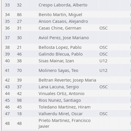
33
32
Crespo Laborda, Alberto
34
86
Benito Martin, Miguel
35
27
Anson Casaos, Alejandro
36
31
Casas Chine, German
OSC
37
30
Aviol Perez, Jose Mariano
38
21
Bellosta Lopez, Pablo
OSC
39
46
Galindo Blecua, Pablo
OSC
40
38
Sisas Mainar, Izan
U12
41
70
Molinero Sayas, Teo
U12
42
39
Beltran Reverter, Josep Maria
43
37
Lana Lacuna, Sergio
OSC
44
42
Vinuales Ortiz, Antonio
45
98
Rios Nunez, Santiago
46
45
Toledano Martinez, Hiram
47
18
Vallverdu Miret, Oscar
OSC
Prieto Martinez, Francisco
48
48
Javier