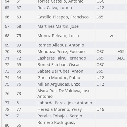
64
61
Torres Castello, Antonio
OSC
65
67
Ruiz Calvo, Lorien
U12-
66
63
Castillo Picapeo, Francisco
S65
67
68
Martinez Martin, Jose
68
75
Munoz Peleato, Lucia
w
69
99
Romeo Allepuz, Antonio
70
83
Mendoza Perez, Eusebio
OSC
+55
71
72
Lasheras Taira, Fernando
S65-
ALC
72
69
Boned Esteban, Oscar
OSC
73
56
Sabate Barrubes, Antoni
S65
74
54
Garcia Mondoc, Pablo
U12
75
76
Millan Arguedas, Enzo
U12
Alvira Ruiz De Valdivia, Jose
76
73
Antonio
77
51
Laborda Perez, Jose Antonio
78
77
Heredia Moreno, Yeray
U16
79
71
Perales Tobajas, Sergio
Romero Rodriguez,
80
66