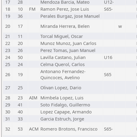
17
28
Mendoza Barcia, Mateo
U12-
18
10
FM
Ramon Perez, Jose Luis
S65-
19
36
Perales Burgaz, Jose Manuel
20
17
Miranda Herrera, Belen
w
21
11
Torcal Miguel, Oscar
22
20
Munoz Munoz, Juan Carlos
23
26
Perez Tomas, Juan Manuel
24
50
Lavilla Castano, Julian
U16
25
24
Celma Querol, Carlos
Antonano Fernandez-
26
19
S65
Quincoces, Avelino
27
25
Olivan Lopez, Dario
28
23
AIM
Mimbela Lopez, Luis
29
41
Soto Fidalgo, Guillermo
30
40
Lopez Capape, Armando
31
33
Garcia Estruch, Jorge
32
53
ACM
Romero Brotons, Francisco
S65-