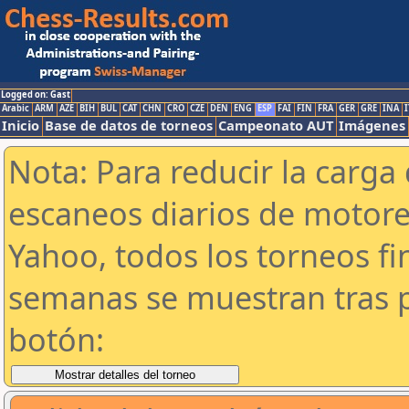
Logged on: Gast
Arabic
ARM
AZE
BIH
BUL
CAT
CHN
CRO
CZE
DEN
ENG
ESP
FAI
FIN
FRA
GER
GRE
INA
I
Inicio
Base de datos de torneos
Campeonato AUT
Imágenes
Nota: Para reducir la carga 
escaneos diarios de motor
Yahoo, todos los torneos f
semanas se muestran tras p
botón: