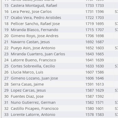
15
Castera Montagud, Rafael
1733
1733
16
Lera Perez, Jose Carlos
1731
1596
S
17
Ocabo Vera, Pedro Aristides
1722
1703
18
Pellicer Sancho, Rafael Jose
1719
1695
S
19
Miranda Blasco, Fernando
1715
1707
S
20
Gimeno Royo, Jose Andres
1706
1698
21
Navarro Castan, Jesus
1692
1687
22
Pueyo Asin, Jose Antonio
1652
1603
S
23
Miranda Cuartero, Juan Carlos
1643
1665
24
Latorre Bueno, Francisco
1641
1639
25
Cortes Sobrevilla, Cecilio
1633
1630
S
26
Llucia Marco, Luis
1607
1586
27
Gimeno Lozano, Juan Jose
1606
1646
28
Serra Casas, Jaime
1591
1613
29
Lopez Carcas, Jesus
1587
1629
S
30
Fuentes Diaz, Jose
1587
1592
31
Nuno Gutierrez, German
1582
1571
S
32
Castillo Picapeo, Francisco
1580
1601
S
33
Lorente Latorre, Antonio
1578
1583
S