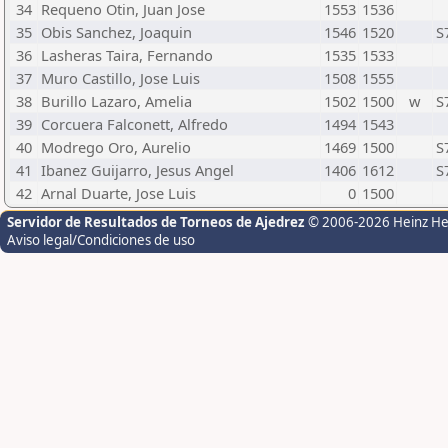
34
Requeno Otin, Juan Jose
1553
1536
35
Obis Sanchez, Joaquin
1546
1520
S
36
Lasheras Taira, Fernando
1535
1533
37
Muro Castillo, Jose Luis
1508
1555
38
Burillo Lazaro, Amelia
1502
1500
w
S
39
Corcuera Falconett, Alfredo
1494
1543
40
Modrego Oro, Aurelio
1469
1500
S
41
Ibanez Guijarro, Jesus Angel
1406
1612
S
42
Arnal Duarte, Jose Luis
0
1500
Servidor de Resultados de Torneos de Ajedrez
© 2006-2026 Heinz H
Aviso legal/Condiciones de uso