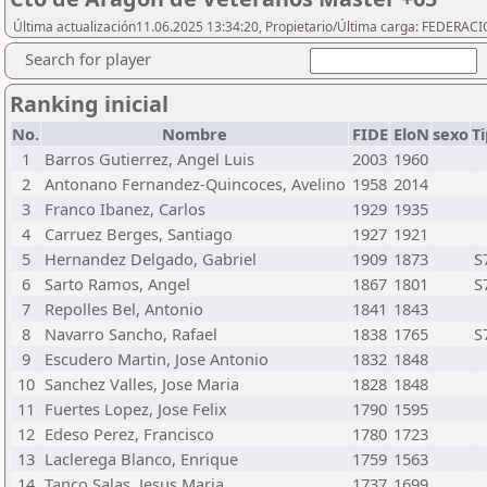
Última actualización11.06.2025 13:34:20, Propietario/Última carga: FEDER
Search for player
Ranking inicial
No.
Nombre
FIDE
EloN
sexo
T
1
Barros Gutierrez, Angel Luis
2003
1960
2
Antonano Fernandez-Quincoces, Avelino
1958
2014
3
Franco Ibanez, Carlos
1929
1935
4
Carruez Berges, Santiago
1927
1921
5
Hernandez Delgado, Gabriel
1909
1873
S
6
Sarto Ramos, Angel
1867
1801
S
7
Repolles Bel, Antonio
1841
1843
8
Navarro Sancho, Rafael
1838
1765
S
9
Escudero Martin, Jose Antonio
1832
1848
10
Sanchez Valles, Jose Maria
1828
1848
11
Fuertes Lopez, Jose Felix
1790
1595
12
Edeso Perez, Francisco
1780
1723
13
Laclerega Blanco, Enrique
1759
1563
14
Tanco Salas, Jesus Maria
1737
1699