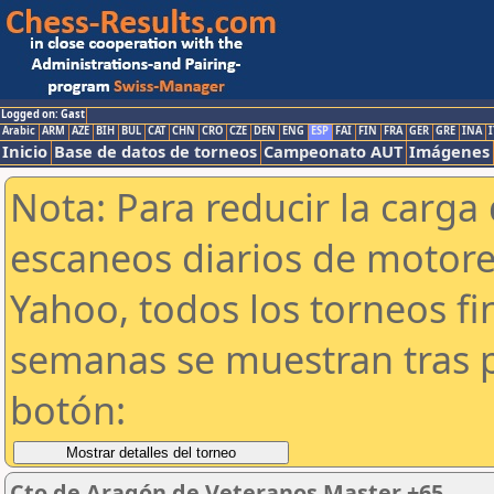
Logged on: Gast
Arabic
ARM
AZE
BIH
BUL
CAT
CHN
CRO
CZE
DEN
ENG
ESP
FAI
FIN
FRA
GER
GRE
INA
I
Inicio
Base de datos de torneos
Campeonato AUT
Imágenes
Nota: Para reducir la carga 
escaneos diarios de motor
Yahoo, todos los torneos f
semanas se muestran tras p
botón:
Cto de Aragón de Veteranos Master +65