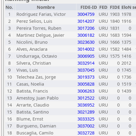
No.
Nombre
FIDE-ID
FED
FIDE
EloN
s
1
Rodriguez Farias, Victor
3004759
URU
1903
1978
2
Perez Selios, Luis
3014207
URU
1840
1916
3
Pereira Torres, Ruben
3017206
URU
1831
0
4
Martinez Delgue, Javier
3006182
URU
1683
1594
5
Nicolini, Bruno
3023630
URU
1666
1375
6
Alves, Anaclara
3014002
URU
1582
1484
7
Undurraga, Octavio
3006905
URU
1575
1416
8
Silvera, Christian
3032914
URU
0
2012
9
Vivas, Luis
3037045
URU
0
1745
10
Telechea Zas, Jorge
3019373
URU
0
1736
11
Casas, Noelia
3005828
URU
0
1519
12
Batista, Francis
3006263
URU
0
1439
13
Amestoy, Juan Pablo
3012522
URU
0
0
14
Arrarte, Claudio
3036952
URU
0
0
15
Batista, Santino
3021289
URU
0
0
16
Blume, Ernst
3033325
URU
0
0
17
Burgueno, Damian
3037002
URU
0
0
18
Buscaglia, Camilo
3032728
URU
0
0