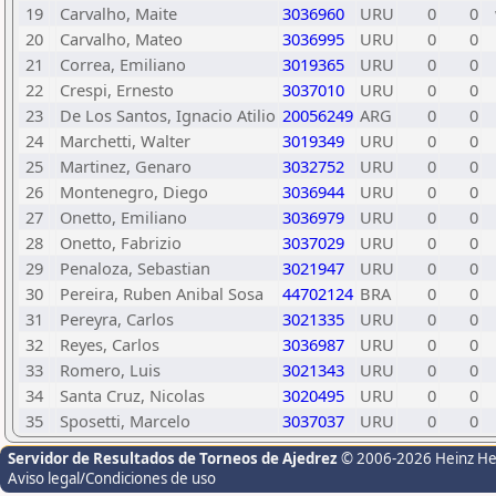
19
Carvalho, Maite
3036960
URU
0
0
20
Carvalho, Mateo
3036995
URU
0
0
21
Correa, Emiliano
3019365
URU
0
0
22
Crespi, Ernesto
3037010
URU
0
0
23
De Los Santos, Ignacio Atilio
20056249
ARG
0
0
24
Marchetti, Walter
3019349
URU
0
0
25
Martinez, Genaro
3032752
URU
0
0
26
Montenegro, Diego
3036944
URU
0
0
27
Onetto, Emiliano
3036979
URU
0
0
28
Onetto, Fabrizio
3037029
URU
0
0
29
Penaloza, Sebastian
3021947
URU
0
0
30
Pereira, Ruben Anibal Sosa
44702124
BRA
0
0
31
Pereyra, Carlos
3021335
URU
0
0
32
Reyes, Carlos
3036987
URU
0
0
33
Romero, Luis
3021343
URU
0
0
34
Santa Cruz, Nicolas
3020495
URU
0
0
35
Sposetti, Marcelo
3037037
URU
0
0
Servidor de Resultados de Torneos de Ajedrez
© 2006-2026 Heinz H
Aviso legal/Condiciones de uso