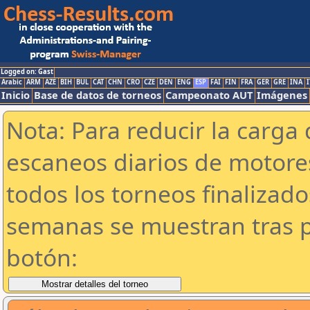
Logged on: Gast
Arabic
ARM
AZE
BIH
BUL
CAT
CHN
CRO
CZE
DEN
ENG
ESP
FAI
FIN
FRA
GER
GRE
INA
I
Inicio
Base de datos de torneos
Campeonato AUT
Imágenes
Nota: Para reducir la carga 
escaneos diarios de motor
todos los torneos finalizad
semanas se muestran tras p
botón: