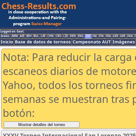
Logged on: Gast
Arabic
ARM
AZE
BIH
BUL
CAT
CHN
CRO
CZE
DEN
ENG
ESP
FAI
FIN
FRA
GER
GRE
INA
I
Inicio
Base de datos de torneos
Campeonato AUT
Imágenes
Nota: Para reducir la carga 
escaneos diarios de motor
Yahoo, todos los torneos f
semanas se muestran tras p
botón:
XXXV Torneo Internacional San Lorenzo 2025