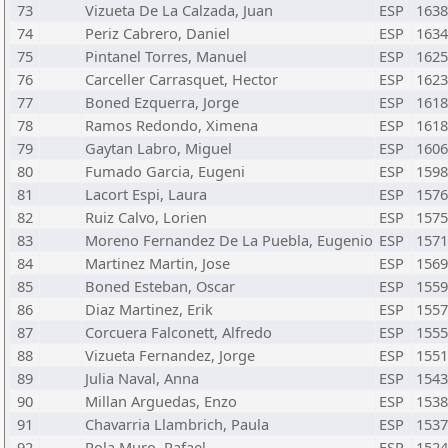
73
Vizueta De La Calzada, Juan
ESP
1638
74
Periz Cabrero, Daniel
ESP
1634
75
Pintanel Torres, Manuel
ESP
1625
76
Carceller Carrasquet, Hector
ESP
1623
77
Boned Ezquerra, Jorge
ESP
1618
78
Ramos Redondo, Ximena
ESP
1618
79
Gaytan Labro, Miguel
ESP
1606
80
Fumado Garcia, Eugeni
ESP
1598
81
Lacort Espi, Laura
ESP
1576
82
Ruiz Calvo, Lorien
ESP
1575
83
Moreno Fernandez De La Puebla, Eugenio
ESP
1571
84
Martinez Martin, Jose
ESP
1569
85
Boned Esteban, Oscar
ESP
1559
86
Diaz Martinez, Erik
ESP
1557
87
Corcuera Falconett, Alfredo
ESP
1555
88
Vizueta Fernandez, Jorge
ESP
1551
89
Julia Naval, Anna
ESP
1543
90
Millan Arguedas, Enzo
ESP
1538
91
Chavarria Llambrich, Paula
ESP
1537
92
Pola Muro, Rafael
ESP
1524