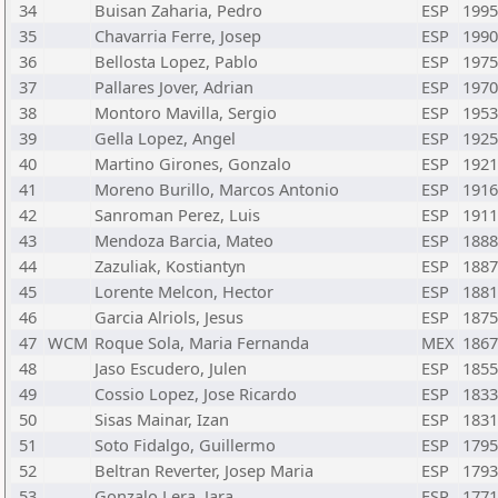
34
Buisan Zaharia, Pedro
ESP
1995
35
Chavarria Ferre, Josep
ESP
1990
36
Bellosta Lopez, Pablo
ESP
1975
37
Pallares Jover, Adrian
ESP
1970
38
Montoro Mavilla, Sergio
ESP
1953
39
Gella Lopez, Angel
ESP
1925
40
Martino Girones, Gonzalo
ESP
1921
41
Moreno Burillo, Marcos Antonio
ESP
1916
42
Sanroman Perez, Luis
ESP
1911
43
Mendoza Barcia, Mateo
ESP
1888
44
Zazuliak, Kostiantyn
ESP
1887
45
Lorente Melcon, Hector
ESP
1881
46
Garcia Alriols, Jesus
ESP
1875
47
WCM
Roque Sola, Maria Fernanda
MEX
1867
48
Jaso Escudero, Julen
ESP
1855
49
Cossio Lopez, Jose Ricardo
ESP
1833
50
Sisas Mainar, Izan
ESP
1831
51
Soto Fidalgo, Guillermo
ESP
1795
52
Beltran Reverter, Josep Maria
ESP
1793
53
Gonzalo Lera, Jara
ESP
1771