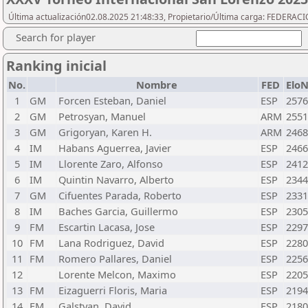
Última actualización02.08.2025 21:48:33, Propietario/Última carga: FEDER
Search for player
Ranking inicial
No.
Nombre
FED
Elo
1
GM
Forcen Esteban, Daniel
ESP
2576
2
GM
Petrosyan, Manuel
ARM
2551
3
GM
Grigoryan, Karen H.
ARM
2468
4
IM
Habans Aguerrea, Javier
ESP
2466
5
IM
Llorente Zaro, Alfonso
ESP
2412
6
IM
Quintin Navarro, Alberto
ESP
2344
7
GM
Cifuentes Parada, Roberto
ESP
2331
8
IM
Baches Garcia, Guillermo
ESP
2305
9
FM
Escartin Lacasa, Jose
ESP
2297
10
FM
Lana Rodriguez, David
ESP
2280
11
FM
Romero Pallares, Daniel
ESP
2256
12
Lorente Melcon, Maximo
ESP
2205
13
FM
Eizaguerri Floris, Maria
ESP
2194
14
FM
Galstyan, David
ESP
2180