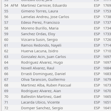
54
AFM
Martinez Carnicer, Eduardo
ESP
1769
55
Gimeno Torres, Laura
ESP
1753
56
Lamelas Andreu, Jose Carlos
ESP
1738
57
Edeso Perez, Francisco
ESP
1737
58
Moreno Burillo, Maria
ESP
1734
59
Sanchez Ordas, Eloy
ESP
1733
60
Vizcarra Susin, Sergio
ESP
1726
61
Ramos Redondo, Nayeli
ESP
1714
62
Huerva Lacuna, Isidro
ESP
1710
63
Gonzalez Acin, Juan Carlos
ESP
1697
64
Rodriguez Alvarez, Hugo
ESP
1697
65
Novell Alvarez, Raul
ESP
1684
66
Errasti Dominguez, Daniel
ESP
1683
67
Oliva Tarancon, Guillermo
ESP
1679
68
Martinez Alba, Ruben Pascual
ESP
1673
69
Rodriguez Alvarez, Aian
ESP
1670
70
Ballestin Martinez, Gael
ESP
1665
71
Lacarda Ubico, Vicente
ESP
1651
72
Domper Sanchez, Sergio
ESP
1641