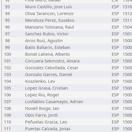
93
Muro Castillo, Jose Luis
ESP
1516
94
Oliva Tarancon, Lorenzo
ESP
1512
95
Mendoza Perez, Eusebio
ESP
1511
96
Manzano Tolosana, Raul
ESP
1504
97
Sanchez Rubio, Victor
ESP
1501
98
Airos Ruiz, Agustin
ESP
1500
99
Bailo Ballarin, Esteban
ESP
1500
100
Bonet Laliena, Alberto
ESP
1500
101
Corcuera Sekmistrz, Ainara
ESP
1500
102
Gonzalez Cebollada, Cesar
ESP
1500
103
Gonzalo Garces, Daniel
ESP
1500
104
Koszlenko, Lev
ESP
1500
105
Lopez Grasa, Cristian
ESP
1500
106
Lopez Riu, Roger
ESP
1500
107
Losfablos Casamayor, Adrian
ESP
1500
108
Novell Roige, Ian
ESP
1500
109
Obis Farre, Jordi
ESP
1500
110
Peñuelas Gracia, Leo
ESP
1500
111
Puertas Calzada, Jonas
ESP
1500