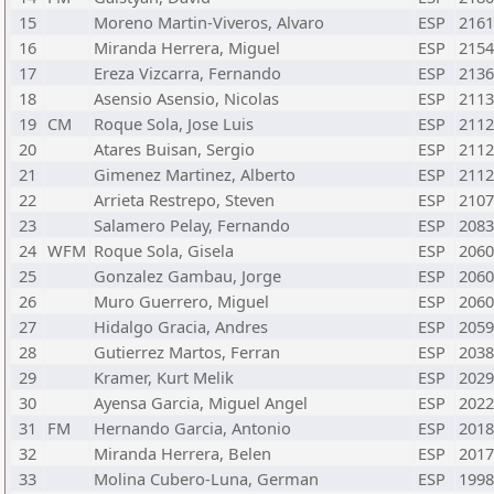
15
Moreno Martin-Viveros, Alvaro
ESP
2161
16
Miranda Herrera, Miguel
ESP
2154
17
Ereza Vizcarra, Fernando
ESP
2136
18
Asensio Asensio, Nicolas
ESP
2113
19
CM
Roque Sola, Jose Luis
ESP
2112
20
Atares Buisan, Sergio
ESP
2112
21
Gimenez Martinez, Alberto
ESP
2112
22
Arrieta Restrepo, Steven
ESP
2107
23
Salamero Pelay, Fernando
ESP
2083
24
WFM
Roque Sola, Gisela
ESP
2060
25
Gonzalez Gambau, Jorge
ESP
2060
26
Muro Guerrero, Miguel
ESP
2060
27
Hidalgo Gracia, Andres
ESP
2059
28
Gutierrez Martos, Ferran
ESP
2038
29
Kramer, Kurt Melik
ESP
2029
30
Ayensa Garcia, Miguel Angel
ESP
2022
31
FM
Hernando Garcia, Antonio
ESP
2018
32
Miranda Herrera, Belen
ESP
2017
33
Molina Cubero-Luna, German
ESP
1998