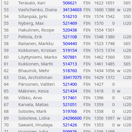
52
Teräsalo, Kari
506621
FIN
1622
1651
S65
53
Vashchenko, Diana
34134603
FIN
1600
1388
w
U20
54
Sillanpää, Jyrki
516210
FIN
1574
1542
S50
55
Nyberg, Max
521469
FIN
1570
0
U20
56
Hakulinen, Roope
520438
FIN
1554
1501
57
Peltola, Erik
521108
FIN
1548
1380
U20
58
Raitanen, Markku
504440
FIN
1523
1748
S65
59
Kokkonen, Kristian
519154
FIN
1515
1374
U20
60
Löyttyniemi, Marko
507881
FIN
1462
1560
S50
61
Kukkonen, Martti
514713
FIN
1461
1485
S65
62
Bhaumik, Mehr
518760
FIN
1434
1056
w
U20
63
Das, Archishman
33417075
FIN
1429
1372
U20
64
Pärssinen, Valtteri
521400
FIN
1427
0
65
Mäkinen, Kesia
521434
FIN
1418
0
w
66
Vilkko, Arvo
517461
FIN
1396
0
U20
67
Karvala, Matias
521051
FIN
1359
0
U20
68
Sobolev, Mark
519766
FIN
1358
0
U20
69
Soboleva, Lidiia
24296600
FIN
1356
1097
w
U20
70
Sawant, Hrudaya
521426
FIN
1353
0
w
U20
71
Vuorinen, Juha
509876
FIN
1336
1498