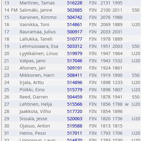
13
Martinec, Tamas
516228
FIN
2131
1995
14
FM
Salimäki, Janne
502685
FIN
2100
2011
S50
15
Karvinen, Kimmo
504742
FIN
2076
1988
16
Vainikka, Toni
514861
FIN
2069
1889
U20
17
Rauramaa, Julius
500917
FIN
2033
2031
18
Lallukka, Taneli
510777
FIN
1978
1889
19
Lehmusvaara, Esa
503312
FIN
1951
2003
S50
20
Lyytikäinen, Linus
519979
FIN
1947
1964
U20
21
Valpas, Jami
517046
FIN
1943
1532
U20
22
Ahonen, Jari
509191
FIN
1924
1861
23
Mikkonen, Harri
508411
FIN
1919
1890
S50
24
Irjala, Arttu
514896
FIN
1898
1233
U20
25
Pölkki, Eino
515779
FIN
1898
1807
U20
26
Reed, Darren
504459
FIN
1878
1941
S50
27
Lehtinen, Heljä
515566
FIN
1856
1788
w
U20
28
Jaakkola, Vilho
517720
FIN
1854
1896
29
Sissala, Jesse
520063
FIN
1820
1736
U20
30
Ojasuo, Anton
519588
FIN
1813
1815
31
Heino, Pessi
517011
FIN
1793
1706
U20
32
Linnossuo, Lauri
514870
FIN
1793
1530
U20