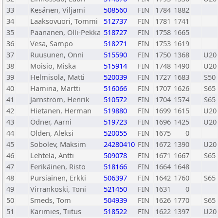
33
Kesänen, Viljami
508560
FIN
1784
1882
34
Laaksovuori, Tommi
512737
FIN
1781
1741
35
Paananen, Olli-Pekka
518727
FIN
1758
1665
36
Vesa, Sampo
518271
FIN
1753
1619
37
Ruusunen, Onni
515590
FIN
1750
1368
U20
38
Moisio, Miska
515914
FIN
1748
1490
U20
39
Helmisola, Matti
520039
FIN
1727
1683
S50
40
Hamina, Martti
516066
FIN
1707
1626
S65
41
Järnström, Henrik
510572
FIN
1704
1574
S65
42
Hietanen, Herman
519880
FIN
1699
1615
U20
43
Ödner, Aarni
519723
FIN
1696
1425
U20
44
Olden, Aleksi
520055
FIN
1675
0
45
Sobolev, Maksim
24280410
FIN
1672
1390
U20
46
Lehtelä, Antti
509078
FIN
1671
1667
S65
47
Eerikäinen, Risto
518166
FIN
1664
1648
48
Pursiainen, Erkki
506397
FIN
1642
1760
S65
49
Virrankoski, Toni
521450
FIN
1631
0
50
Smeds, Tom
504939
FIN
1626
1770
S65
51
Karimies, Tiitus
518522
FIN
1622
1397
U20