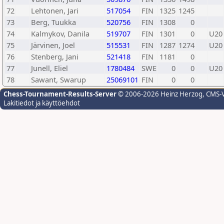
72
Lehtonen, Jari
517054
FIN
1325
1245
73
Berg, Tuukka
520756
FIN
1308
0
74
Kalmykov, Danila
519707
FIN
1301
0
U20
75
Järvinen, Joel
515531
FIN
1287
1274
U20
76
Stenberg, Jani
521418
FIN
1181
0
77
Junell, Eliel
1780484
SWE
0
0
U20
78
Sawant, Swarup
25069101
FIN
0
0
Chess-Tournament-Results-Server
© 2006-2026 Heinz Herzog
, CMS-
Lakitiedot ja käyttöehdot