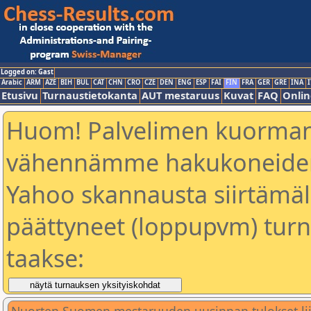
Logged on: Gast
Arabic
ARM
AZE
BIH
BUL
CAT
CHN
CRO
CZE
DEN
ENG
ESP
FAI
FIN
FRA
GER
GRE
INA
I
Etusivu
Turnaustietokanta
AUT mestaruus
Kuvat
FAQ
Onlin
Huom! Palvelimen kuorman
vähennämme hakukoneiden
Yahoo skannausta siirtämällä
päättyneet (loppupvm) turn
taakse: