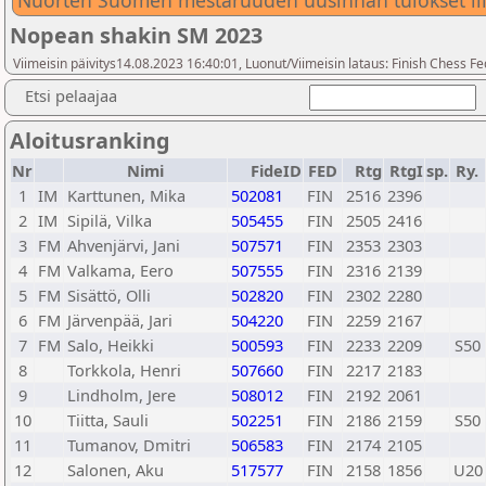
Nuorten Suomen mestaruuden uusinnan tulokset lii
Nopean shakin SM 2023
Viimeisin päivitys14.08.2023 16:40:01, Luonut/Viimeisin lataus: Finish Chess Fe
Etsi pelaajaa
Aloitusranking
Nr
Nimi
FideID
FED
Rtg
RtgI
sp.
Ry.
1
IM
Karttunen, Mika
502081
FIN
2516
2396
2
IM
Sipilä, Vilka
505455
FIN
2505
2416
3
FM
Ahvenjärvi, Jani
507571
FIN
2353
2303
4
FM
Valkama, Eero
507555
FIN
2316
2139
5
FM
Sisättö, Olli
502820
FIN
2302
2280
6
FM
Järvenpää, Jari
504220
FIN
2259
2167
7
FM
Salo, Heikki
500593
FIN
2233
2209
S50
8
Torkkola, Henri
507660
FIN
2217
2183
9
Lindholm, Jere
508012
FIN
2192
2061
10
Tiitta, Sauli
502251
FIN
2186
2159
S50
11
Tumanov, Dmitri
506583
FIN
2174
2105
12
Salonen, Aku
517577
FIN
2158
1856
U20