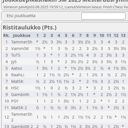
Viimeisin päivitys03.08.2025 19:59:12, Luonut/Viimeisin lataus: Finish Chess Fe
Etsi joukkuetta
Ristitaulukko (Pts.)
Rk.
Joukkue
1
2
3
4
5
6
7
8
9
10
11
12
13
1
TammerSh
*
2½
3
3½
3
3
3½
2½
3
3
4
3
2
2
VammSK
1½
*
1
3
½
2
2
3
2½
3
3
3½
3½
3
TuTS
1
3
*
1
3
2½
1½
4
3
2
3½
3
3
4
JyS
½
1
3
*
2
3½
2½
2
3½
3
3½
3
1½
5
Aatos
1
3½
1
2
*
1½
2½
3½
2
½
4
1½
3½
6
RaahLi
1
2
1½
½
2½
*
2
1
2½
3
½
2
2½
7
MatSK
½
2
2½
1½
1½
2
*
2
1½
3
2
2½
1
8
HSC
1½
1
0
2
½
3
2
*
3
2
3
2½
½
9
Gambiitti
1
1½
1
½
2
1½
2½
1
*
2
2½
2
1½
10
PSY
1
1
2
1
3½
1
1
2
2
*
1
2
2
11
MatSK 2
0
1
½
½
0
3½
2
1
1½
3
*
2½
3
TammerSh
12
1
½
1
1
2½
2
1½
1½
2
2
1½
*
1½
2
13
Gambiitti 2
2
½
1
2½
½
1½
3
3½
2½
2
1
2½
*