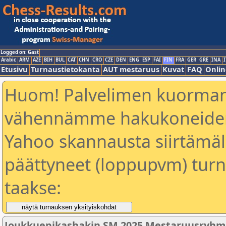
Logged on: Gast
Arabic
ARM
AZE
BIH
BUL
CAT
CHN
CRO
CZE
DEN
ENG
ESP
FAI
FIN
FRA
GER
GRE
INA
I
Etusivu
Turnaustietokanta
AUT mestaruus
Kuvat
FAQ
Onlin
Huom! Palvelimen kuorman
vähennämme hakukoneiden
Yahoo skannausta siirtämällä
päättyneet (loppupvm) turn
taakse:
Joukkuepikashakin SM 2025 Mestaruusryhm