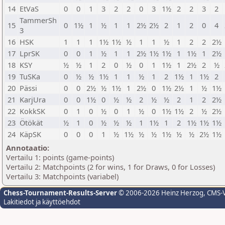
14
EtVaS
0
0
1
3
2
2
0
3
1½
2
2
3
2
TammerSh
15
0
1½
1
½
1
1
2½
2½
2
1
2
0
4
3
16
HSK
1
1
1
1½
1½
½
1
1
½
1
2
2
2½
17
LprSK
0
0
1
½
1
1
2½
1½
1½
1
1½
1
2½
18
KSY
½
½
1
2
0
½
0
1
1½
1
2½
2
½
19
TuSKa
0
½
½
1½
1
1
½
1
2
1½
1
1½
2
20
Pässi
0
0
2½
½
1½
1
2½
0
1½
2½
1
½
1½
21
KarjUra
0
0
1½
0
½
½
2
½
½
2
1
2
2½
22
KokkSK
0
1
0
½
0
1
½
0
1½
1½
2
½
2½
23
Ötökät
½
1
0
½
½
½
1
1½
1
2
1½
1½
1½
24
KäpSK
0
0
0
1
½
1½
½
½
1½
½
½
2½
1½
Annotaatio:
Vertailu 1: points (game-points)
Vertailu 2: Matchpoints (2 for wins, 1 for Draws, 0 for Losses)
Vertailu 3: Matchpoints (variabel)
Chess-Tournament-Results-Server
© 2006-2026 Heinz Herzog
, CMS-
Lakitiedot ja käyttöehdot