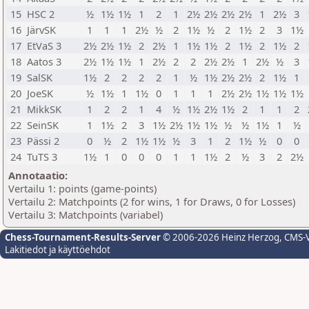
15
HSC 2
½
1½
1½
1
2
1
2½
2½
2½
2½
1
2½
3
16
JärvSK
1
1
1
2½
½
2
1½
½
2
1½
2
3
1½
17
EtVaS 3
2½
2½
1½
2
2½
1
1½
1½
2
1½
2
1½
2
18
Aatos 3
2½
1½
1½
1
2½
2
2
2½
2½
1
2½
½
3
19
SalSK
1½
2
2
2
2
1
½
1½
2½
2½
2
1½
1
20
JoeSK
½
1½
1
1½
0
1
1
1
2½
2½
1½
1½
1½
21
MikkSK
1
2
2
1
4
½
1½
2½
1½
2
1
1
2
22
SeinSK
1
1½
2
3
1½
2½
1½
1½
½
½
1½
1
½
23
Pässi 2
0
½
2
1½
1½
½
3
1
2
1½
½
0
0
24
TuTS 3
1½
1
0
0
0
1
1
1½
2
½
3
2
2½
Annotaatio:
Vertailu 1: points (game-points)
Vertailu 2: Matchpoints (2 for wins, 1 for Draws, 0 for Losses)
Vertailu 3: Matchpoints (variabel)
Chess-Tournament-Results-Server
© 2006-2026 Heinz Herzog
, CMS-
Lakitiedot ja käyttöehdot