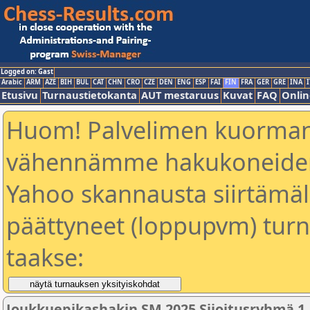
Logged on: Gast
Arabic
ARM
AZE
BIH
BUL
CAT
CHN
CRO
CZE
DEN
ENG
ESP
FAI
FIN
FRA
GER
GRE
INA
I
Etusivu
Turnaustietokanta
AUT mestaruus
Kuvat
FAQ
Onlin
Huom! Palvelimen kuorman
vähennämme hakukoneiden
Yahoo skannausta siirtämällä
päättyneet (loppupvm) turn
taakse:
Joukkuepikashakin SM 2025 Sijoitusryhmä 1