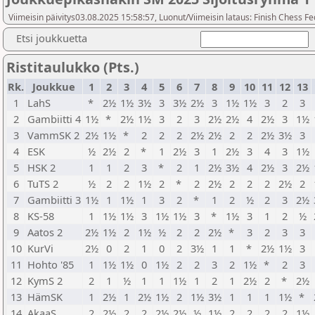
Viimeisin päivitys03.08.2025 15:58:57, Luonut/Viimeisin lataus: Finish Chess Fe
Etsi joukkuetta
Ristitaulukko (Pts.)
Rk.
Joukkue
1
2
3
4
5
6
7
8
9
10
11
12
13
1
LahS
*
2½
1½
3½
3
3½
2½
3
1½
1½
3
2
3
2
Gambiitti 4
1½
*
2½
1½
3
2
3
2½
2½
4
2½
3
1½
3
VammSK 2
2½
1½
*
2
2
2
2½
2½
2
2
2½
3½
3
4
ESK
½
2½
2
*
1
2½
3
1
2½
3
4
3
1½
5
HSK 2
1
1
2
3
*
2
1
2½
3½
4
2½
3
2½
6
TuTS 2
½
2
2
1½
2
*
2
2½
2
2
2
2½
2
7
Gambiitti 3
1½
1
1½
1
3
2
*
1
2
½
2
3
2½
8
KS-58
1
1½
1½
3
1½
1½
3
*
1½
3
1
2
½
9
Aatos 2
2½
1½
2
1½
½
2
2
2½
*
3
2
3
3
10
KurVi
2½
0
2
1
0
2
3½
1
1
*
2½
1½
3
11
Hohto '85
1
1½
1½
0
1½
2
2
3
2
1½
*
2
3
12
KymS 2
2
1
½
1
1
1½
1
2
1
2½
2
*
2½
13
HämSK
1
2½
1
2½
1½
2
1½
3½
1
1
1
1½
*
14
AkaaS
2
2½
2
2
2½
2½
½
1½
2
2
2
2
1½