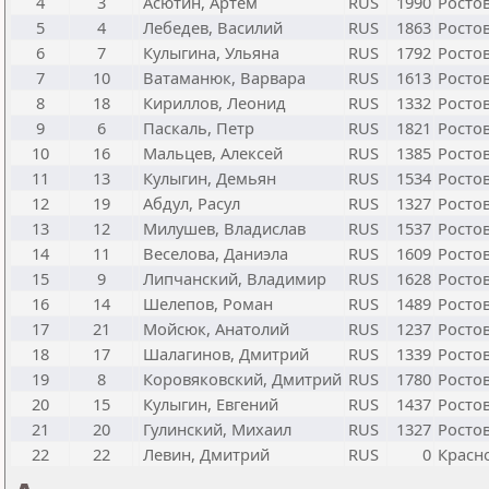
4
3
Асютин, Артем
RUS
1990
Ростов
5
4
Лебедев, Василий
RUS
1863
Ростов
6
7
Кулыгина, Ульяна
RUS
1792
Ростов
7
10
Ватаманюк, Варвара
RUS
1613
Ростов
8
18
Кириллов, Леонид
RUS
1332
Ростов
9
6
Паскаль, Петр
RUS
1821
Ростов
10
16
Мальцев, Алексей
RUS
1385
Ростов
11
13
Кулыгин, Демьян
RUS
1534
Ростов
12
19
Абдул, Расул
RUS
1327
Ростов
13
12
Милушев, Владислав
RUS
1537
Ростов
14
11
Веселова, Даниэла
RUS
1609
Ростов
15
9
Липчанский, Владимир
RUS
1628
Ростов
16
14
Шелепов, Роман
RUS
1489
Ростов
17
21
Мойсюк, Анатолий
RUS
1237
Ростов
18
17
Шалагинов, Дмитрий
RUS
1339
Ростов
19
8
Коровяковский, Дмитрий
RUS
1780
Ростов
20
15
Кулыгин, Евгений
RUS
1437
Ростов
21
20
Гулинский, Михаил
RUS
1327
Ростов
22
22
Левин, Дмитрий
RUS
0
Красн