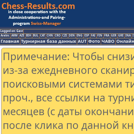
Logged on: Gast
Arabic
ARM
AZE
BIH
BUL
CAT
CHN
CRO
CZE
DEN
ENG
ESP
FAI
FIN
FRA
GER
GRE
INA
I
Главная
Турнирная база данных
AUT
Фото
ЧАВО
Онлайн
Примечание: Чтобы снизи
из-за ежедневного скани
поисковыми системами ти
проч., все ссылки на тур
месяцев (с даты окончан
после клика по данной кн