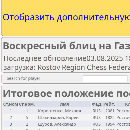
Отобразить дополнительну
Воскресный блиц на Газ
Последнее обновление03.08.2025 1
загрузка: Rostov Region Chess Feder
Search for player
Итоговое положение пос
Ст.ном
Ст.ном.
Имя
ФЕД.
Рейт.
К
1
1
Коровтенко, Михаил
RUS
2081
Ростов
2
5
Шахназарян, Карен
RUS
1822
Ростов
3
2
Шуров, Александр
RUS
1994
Ростов