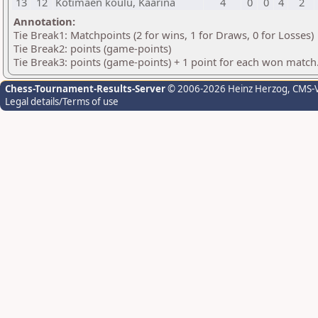
13
12
Kotimäen koulu, Kaarina
4
0
0
4
2
Annotation:
Tie Break1: Matchpoints (2 for wins, 1 for Draws, 0 for Losses)
Tie Break2: points (game-points)
Tie Break3: points (game-points) + 1 point for each won match
Chess-Tournament-Results-Server
© 2006-2026 Heinz Herzog
, CMS-
Legal details/Terms of use