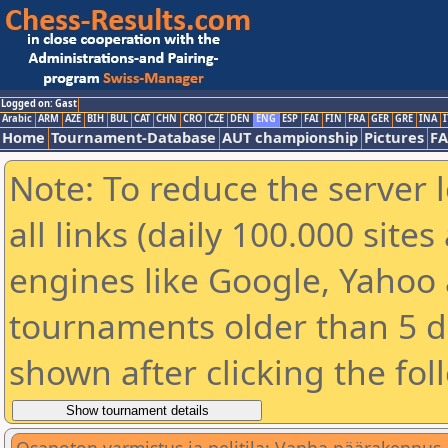
Logged on: Gast
Arabic
ARM
AZE
BIH
BUL
CAT
CHN
CRO
CZE
DEN
ENG
ESP
FAI
FIN
FRA
GER
GRE
INA
I
Home
Tournament-Database
AUT championship
Pictures
F
Note: To reduce the server 
all links (daily 100.000 sit
engines like Google, Yahoo a
tournaments older than 5 d
shown after clicking the fol