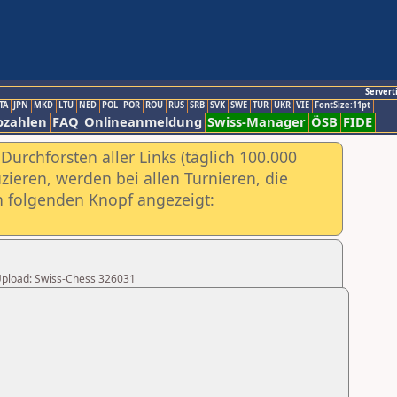
Servert
TA
JPN
MKD
LTU
NED
POL
POR
ROU
RUS
SRB
SVK
SWE
TUR
UKR
VIE
FontSize:11pt
ozahlen
FAQ
Onlineanmeldung
Swiss-Manager
ÖSB
FIDE
urchforsten aller Links (täglich 100.000
ieren, werden bei allen Turnieren, die
ch folgenden Knopf angezeigt:
r Upload: Swiss-Chess 326031