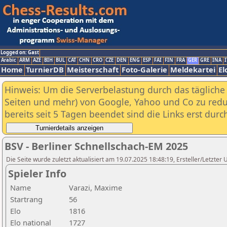
Logged on: Gast
Arabic
ARM
AZE
BIH
BUL
CAT
CHN
CRO
CZE
DEN
ENG
ESP
FAI
FIN
FRA
GER
GRE
INA
I
Home
TurnierDB
Meisterschaft
Foto-Galerie
Meldekartei
El
Hinweis: Um die Serverbelastung durch das tägliche D
Seiten und mehr) von Google, Yahoo und Co zu reduz
bereits seit 5 Tagen beendet sind die Links erst dur
BSV - Berliner Schnellschach-EM 2025
Die Seite wurde zuletzt aktualisiert am 19.07.2025 18:48:19, Ersteller/Letzte
Spieler Info
Name
Varazi, Maxime
Startrang
56
Elo
1816
Elo national
1727