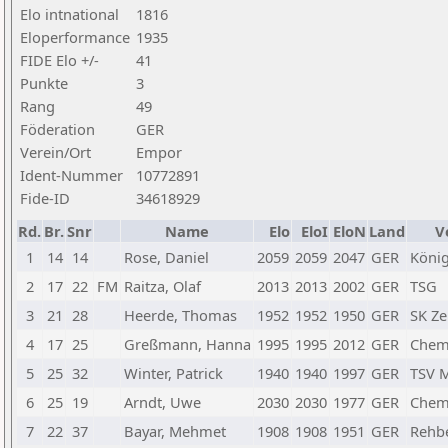
Elo intnational
1816
Eloperformance
1935
FIDE Elo +/-
41
Punkte
3
Rang
49
Föderation
GER
Verein/Ort
Empor
Ident-Nummer
10772891
Fide-ID
34618929
Rd.
Br.
Snr
Name
Elo
EloI
EloN
Land
V
1
14
14
Rose, Daniel
2059
2059
2047
GER
König
2
17
22
FM
Raitza, Olaf
2013
2013
2002
GER
TSG
3
21
28
Heerde, Thomas
1952
1952
1950
GER
SK Ze
4
17
25
Greßmann, Hanna
1995
1995
2012
GER
Chem
5
25
32
Winter, Patrick
1940
1940
1997
GER
TSV M
6
25
19
Arndt, Uwe
2030
2030
1977
GER
Chem
7
22
37
Bayar, Mehmet
1908
1908
1951
GER
Rehb