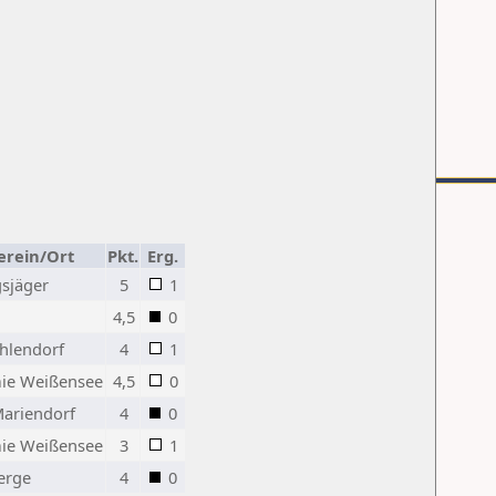
erein/Ort
Pkt.
Erg.
sjäger
5
1
4,5
0
hlendorf
4
1
ie Weißensee
4,5
0
ariendorf
4
0
ie Weißensee
3
1
erge
4
0