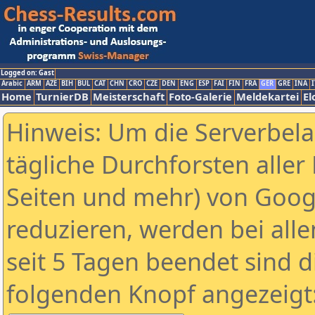
Logged on: Gast
Arabic
ARM
AZE
BIH
BUL
CAT
CHN
CRO
CZE
DEN
ENG
ESP
FAI
FIN
FRA
GER
GRE
INA
I
Home
TurnierDB
Meisterschaft
Foto-Galerie
Meldekartei
El
Hinweis: Um die Serverbel
tägliche Durchforsten aller 
Seiten und mehr) von Goog
reduzieren, werden bei alle
seit 5 Tagen beendet sind d
folgenden Knopf angezeigt