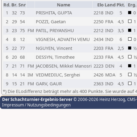
Rd.
Br.
Snr
Name
Elo
Land
Pkt.
Erg.
1
32
73
PRISHITA, GUPTA
2218
IND
5
0
2
29
54
POZZI, Gaetan
2250
FRA
4,5
1
3
23
75
FM
PATIL, PRIYANSHU
2212
IND
3,5
1
4
8
12
VIGNESH, ADVAITH VEMU
2434
IND
6
0
5
22
77
NGUYEN, Vincent
2203
FRA
2,5
½
6
20
68
DESSYN, Timothee
2233
FRA
4,5
½
7
21
71
FM
JACOBSEN, Mikkel Manosri
2223
DEN
4
1
8
14
14
IM
VEDMEDIUC, Serghei
2426
MDA
5
½
9
15
21
FM
GARV, GAUR
2363
IND
4,5
1
*) Die ELodifferenz beträgt mehr als 400 Punkte. Sie wurde auf 
Der Schachturnier-Ergebnis-Server
© 2006-2026 Heinz Herzog
, CMS
Impressum / Nutzungsbedingungen