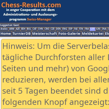
Logged on: Gast
Arabic
ARM
AZE
BIH
BUL
CAT
CHN
CRO
CZE
DEN
ENG
ESP
FAI
FIN
FRA
GER
GRE
INA
I
Home
TurnierDB
Meisterschaft
Foto-Galerie
Meldekartei
El
Hinweis: Um die Serverbela
tägliche Durchforsten aller 
Seiten und mehr) von Goog
reduzieren, werden bei alle
seit 5 Tagen beendet sind d
folgenden Knopf angezeigt