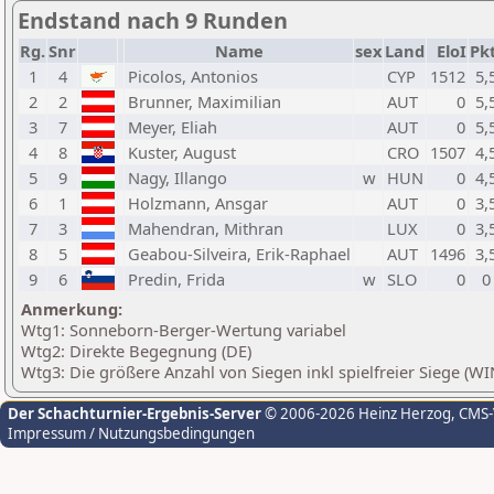
Endstand nach 9 Runden
Rg.
Snr
Name
sex
Land
EloI
Pkt
1
4
Picolos, Antonios
CYP
1512
5,
2
2
Brunner, Maximilian
AUT
0
5,
3
7
Meyer, Eliah
AUT
0
5,
4
8
Kuster, August
CRO
1507
4,
5
9
Nagy, Illango
w
HUN
0
4,
6
1
Holzmann, Ansgar
AUT
0
3,
7
3
Mahendran, Mithran
LUX
0
3,
8
5
Geabou-Silveira, Erik-Raphael
AUT
1496
3,
9
6
Predin, Frida
w
SLO
0
0
Anmerkung:
Wtg1: Sonneborn-Berger-Wertung variabel
Wtg2: Direkte Begegnung (DE)
Wtg3: Die größere Anzahl von Siegen inkl spielfreier Siege (
Der Schachturnier-Ergebnis-Server
© 2006-2026 Heinz Herzog
, CMS
Impressum / Nutzungsbedingungen