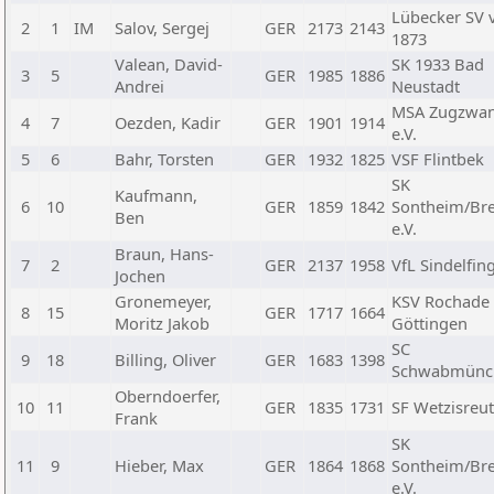
Lübecker SV 
2
1
IM
Salov, Sergej
GER
2173
2143
1873
Valean, David-
SK 1933 Bad
3
5
GER
1985
1886
Andrei
Neustadt
MSA Zugzwan
4
7
Oezden, Kadir
GER
1901
1914
e.V.
5
6
Bahr, Torsten
GER
1932
1825
VSF Flintbek
SK
Kaufmann,
6
10
GER
1859
1842
Sontheim/Br
Ben
e.V.
Braun, Hans-
7
2
GER
2137
1958
VfL Sindelfin
Jochen
Gronemeyer,
KSV Rochade
8
15
GER
1717
1664
Moritz Jakob
Göttingen
SC
9
18
Billing, Oliver
GER
1683
1398
Schwabmünc
Oberndoerfer,
10
11
GER
1835
1731
SF Wetzisreu
Frank
SK
11
9
Hieber, Max
GER
1864
1868
Sontheim/Br
e.V.