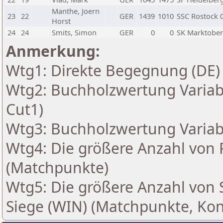
Manthe, Joern
23
22
GER
1439
1010
SSC Rostock 
Horst
24
24
Smits, Simon
GER
0
0
SK Marktober
Anmerkung:
Wtg1: Direkte Begegnung (DE)
Wtg2: Buchholzwertung Variabe
Cut1)
Wtg3: Buchholzwertung Variabe
Wtg4: Die größere Anzahl von 
(Matchpunkte)
Wtg5: Die größere Anzahl von Si
Siege (WIN) (Matchpunkte, Ko