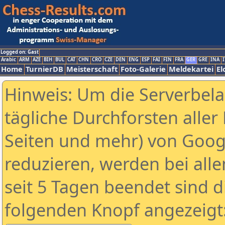
Logged on: Gast
Arabic
ARM
AZE
BIH
BUL
CAT
CHN
CRO
CZE
DEN
ENG
ESP
FAI
FIN
FRA
GER
GRE
INA
I
Home
TurnierDB
Meisterschaft
Foto-Galerie
Meldekartei
El
Hinweis: Um die Serverbel
tägliche Durchforsten aller 
Seiten und mehr) von Goog
reduzieren, werden bei alle
seit 5 Tagen beendet sind d
folgenden Knopf angezeigt