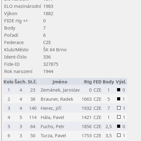
ELO mezinárodní
1983
Výkon
1882
FIDE rtg +/-
0
Body
7
Pořadí
6
Federace
CZE
Klub/Město
ŠK 64 Brno
Ident-číslo
336
Fide-ID
327875
Rok narození
1944
Kolo
Šach.
St.č.
Jméno
Rtg
FED
Body
Výsl.
1
4
23
Zemánek, Jaroslav
0
CZE
1
0
2
4
38
Brauner, Radek
1663
CZE
5
1
3
4
140
Herec, Jiří
1932
CZE
7
1
4
5
114
Hála, Pavel
1421
CZE
1
1
5
3
64
Fuchs, Petr
1856
CZE
2,5
0
6
3
50
Turza, Pavel
1753
CZE
3,5
1