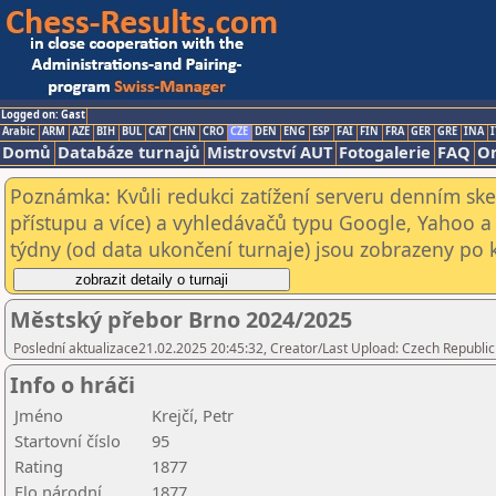
Logged on: Gast
Arabic
ARM
AZE
BIH
BUL
CAT
CHN
CRO
CZE
DEN
ENG
ESP
FAI
FIN
FRA
GER
GRE
INA
I
Domů
Databáze turnajů
Mistrovství AUT
Fotogalerie
FAQ
On
Poznámka: Kvůli redukci zatížení serveru denním s
přístupu a více) a vyhledávačů typu Google, Yahoo a 
týdny (od data ukončení turnaje) jsou zobrazeny po kl
Městský přebor Brno 2024/2025
Poslední aktualizace21.02.2025 20:45:32, Creator/Last Upload: Czech Republic
Info o hráči
Jméno
Krejčí, Petr
Startovní číslo
95
Rating
1877
Elo národní
1877