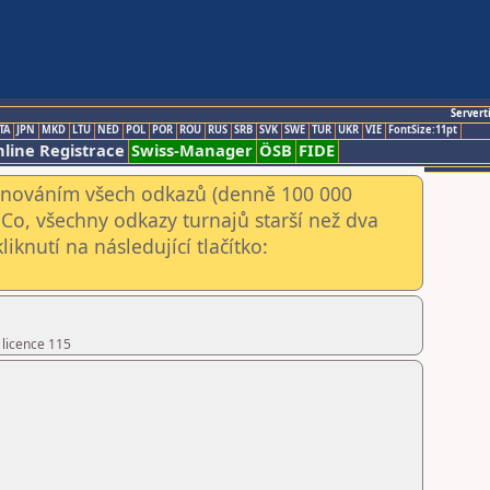
Servert
TA
JPN
MKD
LTU
NED
POL
POR
ROU
RUS
SRB
SVK
SWE
TUR
UKR
VIE
FontSize:11pt
line Registrace
Swiss-Manager
ÖSB
FIDE
kenováním všech odkazů (denně 100 000
Co, všechny odkazy turnajů starší než dva
iknutí na následující tlačítko:
 licence 115