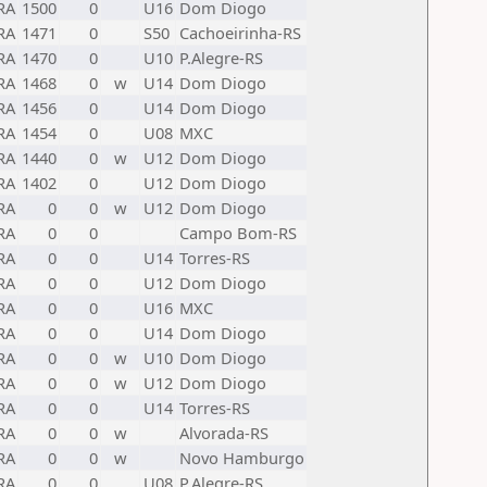
RA
1500
0
U16
Dom Diogo
RA
1471
0
S50
Cachoeirinha-RS
RA
1470
0
U10
P.Alegre-RS
RA
1468
0
w
U14
Dom Diogo
RA
1456
0
U14
Dom Diogo
RA
1454
0
U08
MXC
RA
1440
0
w
U12
Dom Diogo
RA
1402
0
U12
Dom Diogo
RA
0
0
w
U12
Dom Diogo
RA
0
0
Campo Bom-RS
RA
0
0
U14
Torres-RS
RA
0
0
U12
Dom Diogo
RA
0
0
U16
MXC
RA
0
0
U14
Dom Diogo
RA
0
0
w
U10
Dom Diogo
RA
0
0
w
U12
Dom Diogo
RA
0
0
U14
Torres-RS
RA
0
0
w
Alvorada-RS
RA
0
0
w
Novo Hamburgo
RA
0
0
U08
P.Alegre-RS