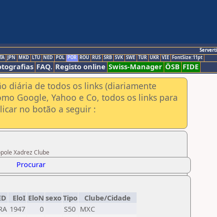
Servert
TA
JPN
MKD
LTU
NED
POL
POR
ROU
RUS
SRB
SVK
SWE
TUR
UKR
VIE
FontSize:11pt
otografias
FAQ.
Registo online
Swiss-Manager
ÖSB
FIDE
ão diária de todos os links (diariamente
omo Google, Yahoo e Co, todos os links para
icar no botão a seguir :
ópole Xadrez Clube
Procurar
ED
EloI
EloN
sexo
Tipo
Clube/Cidade
RA
1947
0
S50
MXC