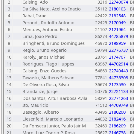
2
Calsing, Ado
3216
22740074
B
3
Da Silva Neto, Acelino Inacio
35112
2180103
B
4
Rahal, Israel
42422
2182548
B
5
Perondi, Rodolfo Antonio
22425
2170949
B
6
Mentges, Antonio Esidio
21107
2121964
B
7
Lima, Joao Pedro
86274
44785879
B
8
Bringhenti, Bruno Domingues
46970
2198959
B
9
Regio, Bruno Rogerio
59794
22776737
B
10
Karoly, Janos Michael
28761
2174707
B
11
Rodrigues, Tiago Huppes
63967
44702914
B
12
Calsing, Enzo Guedes
54869
22740449
B
13
Zawaski, Matheus Schvan
77841
44735308
B
14
De Oliveira Rosa, Silvio
36674
2173530
B
15
Brandalize, Jorge
50776
22721134
B
16
Dos Santos, Artur Barbosa Avila
58291
22771263
B
17
Ito, Mauricio
71512
44709749
B
18
Baseggio, Alberto
43495
2180200
B
19
Liesenfeld, Marcelo Leonardo
44032
2182416
B
20
Da Fonseca Junior, Paulo Jair M
32469
2186209
B
21
Moro, Luiz Osorio P, Rosa
25627
2146738
B