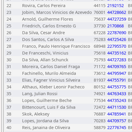
22
Rovira, Carlos Pereira
44115
2192152
B
23
Jobim, Marcos Vinicios de Azevedo
76001
44728662
B
24
Arnold, Guilherme Flores
75637
44727259
B
25
Friedrich, Carlos Ernesto G
37730
2170868
B
26
Da Silva, Cesar Andre
67228
22787690
B
27
Dos Santos, Carlos A Silva
75283
44725426
B
28
Franco, Paulo Henrique Francisco
68948
22795570
B
29
De Franceschi, Vinicius
75618
44735162
B
30
Da Silva, Allan Schunck
75793
44727283
B
31
Moreira, Carlos Daniel Fraga
71172
44709765
B
32
Fachinello, Murilo Almeida
73612
44795947
B
33
Elias, Fagner Vinicius Silveira
81937
44755791
B
34
Althaus, Kleber Leonir Pacheco
80152
44755775
B
35
Lang, Julian Rossi
74921
44763433
B
36
Lopes, Guilherme Beche
77534
44735243
B
37
Bittencourt, Luis F da Silva
72472
44711530
B
38
Skok, Aleksey
76887
44785941
B
39
Lopes, Jordana da Silva
70283
44709757
B
40
Reis, Janaina de Oliveira
58879
22776745
B