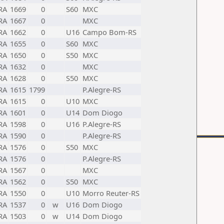
RA
1669
0
S60
MXC
RA
1667
0
MXC
RA
1662
0
U16
Campo Bom-RS
RA
1655
0
S60
MXC
RA
1650
0
S50
MXC
RA
1632
0
MXC
RA
1628
0
S50
MXC
RA
1615
1799
P.Alegre-RS
RA
1615
0
U10
MXC
RA
1601
0
U14
Dom Diogo
RA
1598
0
U16
P.Alegre-RS
RA
1590
0
P.Alegre-RS
RA
1576
0
S50
MXC
RA
1576
0
P.Alegre-RS
RA
1567
0
MXC
RA
1562
0
S50
MXC
RA
1550
0
U10
Morro Reuter-RS
RA
1537
0
w
U16
Dom Diogo
RA
1503
0
w
U14
Dom Diogo