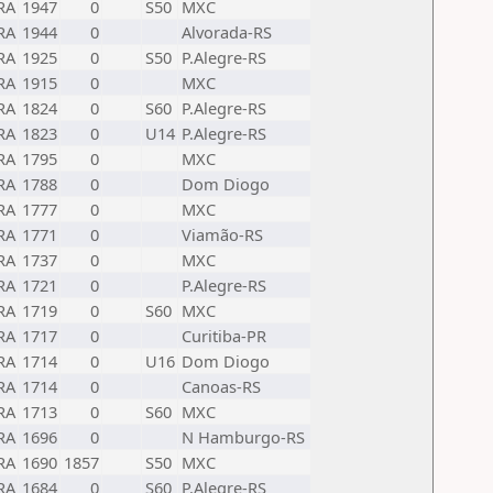
RA
1947
0
S50
MXC
RA
1944
0
Alvorada-RS
RA
1925
0
S50
P.Alegre-RS
RA
1915
0
MXC
RA
1824
0
S60
P.Alegre-RS
RA
1823
0
U14
P.Alegre-RS
RA
1795
0
MXC
RA
1788
0
Dom Diogo
RA
1777
0
MXC
RA
1771
0
Viamão-RS
RA
1737
0
MXC
RA
1721
0
P.Alegre-RS
RA
1719
0
S60
MXC
RA
1717
0
Curitiba-PR
RA
1714
0
U16
Dom Diogo
RA
1714
0
Canoas-RS
RA
1713
0
S60
MXC
RA
1696
0
N Hamburgo-RS
RA
1690
1857
S50
MXC
RA
1684
0
S60
P.Alegre-RS