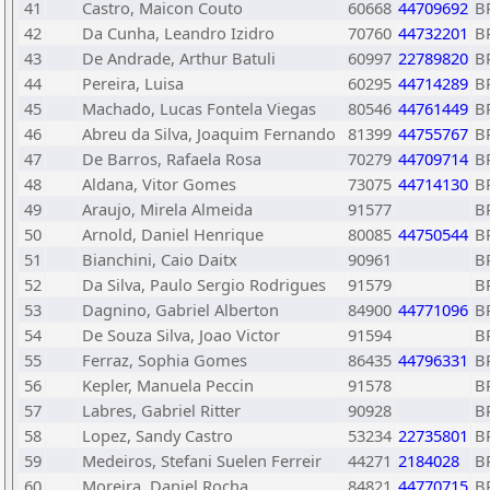
41
Castro, Maicon Couto
60668
44709692
B
42
Da Cunha, Leandro Izidro
70760
44732201
B
43
De Andrade, Arthur Batuli
60997
22789820
B
44
Pereira, Luisa
60295
44714289
B
45
Machado, Lucas Fontela Viegas
80546
44761449
B
46
Abreu da Silva, Joaquim Fernando
81399
44755767
B
47
De Barros, Rafaela Rosa
70279
44709714
B
48
Aldana, Vitor Gomes
73075
44714130
B
49
Araujo, Mirela Almeida
91577
B
50
Arnold, Daniel Henrique
80085
44750544
B
51
Bianchini, Caio Daitx
90961
B
52
Da Silva, Paulo Sergio Rodrigues
91579
B
53
Dagnino, Gabriel Alberton
84900
44771096
B
54
De Souza Silva, Joao Victor
91594
B
55
Ferraz, Sophia Gomes
86435
44796331
B
56
Kepler, Manuela Peccin
91578
B
57
Labres, Gabriel Ritter
90928
B
58
Lopez, Sandy Castro
53234
22735801
B
59
Medeiros, Stefani Suelen Ferreir
44271
2184028
B
60
Moreira, Daniel Rocha
84821
44770715
B