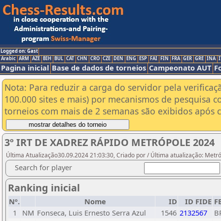
Logged on: Gast
Arabic
ARM
AZE
BIH
BUL
CAT
CHN
CRO
CZE
DEN
ENG
ESP
FAI
FIN
FRA
GER
GRE
INA
I
Pagina inicial
Base de dados de torneios
Campeonato AUT
F
Nota: Para reduzir a carga do servidor pela verificaç
100.000 sites e mais) por mecanismos de pesquisa c
torneios com mais de 2 semanas são exibidos após cl
3º IRT DE XADREZ RÁPIDO METRÓPOLE 2024
Última Atualização30.09.2024 21:03:30, Criado por / Última atualização: Metr
Search for player
Ranking inicial
Nº.
Nome
ID
ID FIDE
F
1
NM
Fonseca, Luis Ernesto Serra Azul
1546
2132567
B