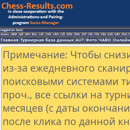
Logged on: Gast
Arabic
ARM
AZE
BIH
BUL
CAT
CHN
CRO
CZE
DEN
ENG
ESP
FAI
FIN
FRA
GER
GRE
INA
I
Главная
Турнирная база данных
AUT
Фото
ЧАВО
Онлайн
Примечание: Чтобы снизи
из-за ежедневного скани
поисковыми системами ти
проч., все ссылки на тур
месяцев (с даты окончан
после клика по данной кн