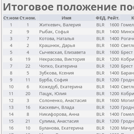
Итоговое положение пос
Ст.ном
Ст.ном.
Имя
ФЕД.
Рейт.
1
1
Житкевич, Валерия
BLR
1600
Гоме
2
9
Рыбак, Софья
BLR
1400
Минс
3
7
Котова, Наталья
BLR
1400
Рогач
4
2
Крашнюк, Дарья
BLR
1600
Светл
5
4
Сычевская, Елизавета
BLR
1600
Брест
6
19
Некрасова, Виктория
BLR
1200
Кобр
7
22
Чопко, Екатерина
BLR
1200
Брес
8
5
Зубкова, Ксения
BLR
1400
Бара
9
11
Бурба, София
BLR
1200
Гродн
10
6
Кожедуб, Екатерина
BLR
1400
Светл
11
20
Пацук, Юлия
BLR
1200
Кобр
12
3
Солоненко, Анастасия
BLR
1600
Моги
13
16
Каскевич, Влада
BLR
1200
Гродн
14
8
Никифорова, Анна
BLR
1400
Гоме
15
21
Сулима, Анастасия
BLR
1200
Гродн
16
10
Буланова, Екатерина
BLR
1200
Мачу