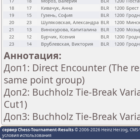
17
18
Мороз, Валерия
BLR
1200
Поста
18
17
Кивачук, Анна
BLR
1200
Брест
19
15
Гузень, София
BLR
1200
Гродн
20
23
Шуляковская, Александра
BLR
1200
Минс
21
13
Винокурова, Капиталина
BLR
1200
Мозы
22
12
Бурчик, Ксения
BLR
1200
Гродн
23
14
Врублевская, Виктория
BLR
1200
Гродн
Аннотация:
Доп1: Direct Encounter (The res
same point group)
Доп2: Buchholz Tie-Break Vari
Cut1)
Доп3: Buchholz Tie-Break Vari
сервер Chess-Tournament-Results
© 2006-2026 Heinz Herzog
, CMS-
условия использования