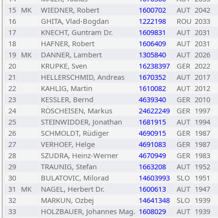
15
MK
WIEDNER, Robert
1600702
AUT
2042
16
GHITA, Vlad-Bogdan
1222198
ROU
2033
17
KNECHT, Guntram Dr.
1609831
AUT
2031
18
HAFNER, Robert
1606409
AUT
2031
19
MK
DANNER, Lambert
1305840
AUT
2026
20
KRUPKE, Sven
16238397
GER
2022
21
HELLERSCHMID, Andreas
1670352
AUT
2017
22
KAHLIG, Martin
1610082
AUT
2012
23
KESSLER, Bernd
4639340
GER
2010
24
RÖSCHEISEN, Markus
24622249
GER
1997
25
STEINWIDDER, Jonathan
1681915
AUT
1994
26
SCHMOLDT, Rüdiger
4690915
GER
1987
27
VERHOEF, Helge
4691083
GER
1987
28
SZUDRA, Heinz-Werner
4670949
GER
1983
29
TRAUNIG, Stefan
1663208
AUT
1952
30
BULATOVIC, Milorad
14603993
SLO
1951
31
MK
NAGEL, Herbert Dr.
1600613
AUT
1947
32
MARKUN, Ozbej
14641348
SLO
1939
33
HOLZBAUER, Johannes Mag.
1608029
AUT
1939