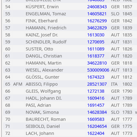
54
KÜSPERT, Erwin
24608343
GER
1857
55
ENGELMAN, Tomaz
14605821
SLO
1845
56
FINK, Eberhard
16276299
GER
1842
57
HAMANN, Friedrich
34622829
GER
1839
58
KAINZ, Josef Dr.
1613030
AUT
1835
59
SCHINDLER, Rudolf
1270695
AUT
1831
60
SUSTER, Otto
1611089
AUT
1826
61
DANGL, Christian
1618377
AUT
1820
62
HAMANN, Martin
34622810
GER
1818
63
WESEL, Alexander
530009006
AUT
1813
64
GLÖSSL, Gunter
1674323
AUT
1812
65
AFM
ABISSO, Filippo
28521307
ITA
1802
66
GLEIS, Wolfgang
1272138
GER
1790
67
HADL, Johann DI.
1609416
AUT
1789
68
PASI, Adrian
1691457
AUT
1789
69
NOVAK, Simona
14628384
SLO
1783
70
BAURECHT, Roman
1669583
AUT
1777
71
SEIBOLD, Daniel
16204654
GER
1775
72
LACH, Johann
1622404
AUT
1773