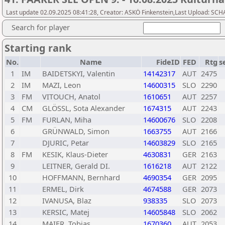
Last update 02.09.2025 08:41:28, Creator: ASKÖ Finkenstein,Last Upload: 
Search for player
Starting rank
No.
Name
FideID
FED
Rtg
s
1
IM
BAIDETSKYI, Valentin
14142317
AUT
2475
2
IM
MAZI, Leon
14600315
SLO
2290
3
FM
VITOUCH, Anatol
1610651
AUT
2257
4
CM
GLÖSSL, Sota Alexander
1674315
AUT
2243
5
FM
FURLAN, Miha
14600676
SLO
2208
6
GRÜNWALD, Simon
1663755
AUT
2166
7
DJURIC, Petar
14603829
SLO
2165
8
FM
KESIK, Klaus-Dieter
4630831
GER
2163
9
LEITNER, Gerald DI.
1616218
AUT
2122
10
HOFFMANN, Bernhard
4690354
GER
2095
11
ERMEL, Dirk
4674588
GER
2073
12
IVANUSA, Blaz
938335
SLO
2073
13
KERSIC, Matej
14605848
SLO
2062
14
MAIER, Tobias
1670360
AUT
2053