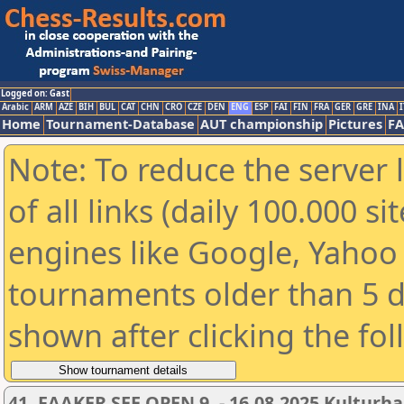
Logged on: Gast
Arabic
ARM
AZE
BIH
BUL
CAT
CHN
CRO
CZE
DEN
ENG
ESP
FAI
FIN
FRA
GER
GRE
INA
I
Home
Tournament-Database
AUT championship
Pictures
F
Note: To reduce the server 
of all links (daily 100.000 s
engines like Google, Yahoo a
tournaments older than 5 d
shown after clicking the fo
41. FAAKER SEE OPEN 9. - 16.08.2025 Kultur