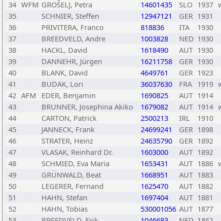
34
WFM
GROŠELJ, Petra
14601435
SLO
1937
35
SCHNIER, Steffen
12947121
GER
1931
36
PRIVITERA, Franco
818836
ITA
1930
37
BREEDVELD, Andre
1003828
NED
1930
38
HACKL, David
1618490
AUT
1930
39
DANNEHR, Jürgen
16211758
GER
1930
40
BLANK, David
4649761
GER
1923
41
BUDAK, Lori
36037630
FRA
1919
42
AFM
EDER, Benjamin
1690825
AUT
1914
43
BRUNNER, Josephina Akiko
1679082
AUT
1914
44
CARTON, Patrick
2500213
IRL
1910
45
JANNECK, Frank
24699241
GER
1898
46
STRATER, Heinz
24635790
GER
1892
47
VLASAK, Reinhard Dr.
1603000
AUT
1892
48
SCHMIED, Eva Maria
1653431
AUT
1886
49
GRÜNWALD, Beat
1668951
AUT
1883
50
LEGERER, Fernand
1625470
AUT
1882
51
HAHN, Stefan
1697404
AUT
1881
52
HAHN, Tobias
530001056
AUT
1877
53
BREEDVELD, Erik
1046683
NED
1862