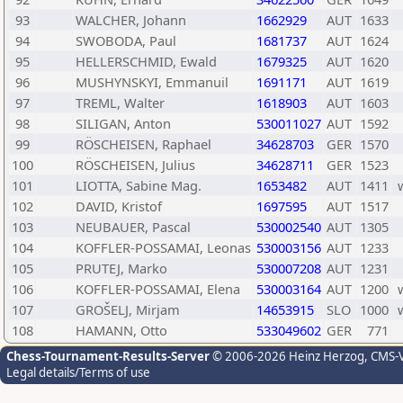
93
WALCHER, Johann
1662929
AUT
1633
94
SWOBODA, Paul
1681737
AUT
1624
95
HELLERSCHMID, Ewald
1679325
AUT
1620
96
MUSHYNSKYI, Emmanuil
1691171
AUT
1619
97
TREML, Walter
1618903
AUT
1603
98
SILIGAN, Anton
530011027
AUT
1592
99
RÖSCHEISEN, Raphael
34628703
GER
1570
100
RÖSCHEISEN, Julius
34628711
GER
1523
101
LIOTTA, Sabine Mag.
1653482
AUT
1411
102
DAVID, Kristof
1697595
AUT
1517
103
NEUBAUER, Pascal
530002540
AUT
1305
104
KOFFLER-POSSAMAI, Leonas
530003156
AUT
1233
105
PRUTEJ, Marko
530007208
AUT
1231
106
KOFFLER-POSSAMAI, Elena
530003164
AUT
1200
107
GROŠELJ, Mirjam
14653915
SLO
1000
108
HAMANN, Otto
533049602
GER
771
Chess-Tournament-Results-Server
© 2006-2026 Heinz Herzog
, CMS-
Legal details/Terms of use