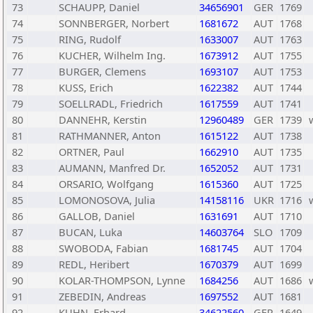
73
SCHAUPP, Daniel
34656901
GER
1769
74
SONNBERGER, Norbert
1681672
AUT
1768
75
RING, Rudolf
1633007
AUT
1763
76
KUCHER, Wilhelm Ing.
1673912
AUT
1755
77
BURGER, Clemens
1693107
AUT
1753
78
KUSS, Erich
1622382
AUT
1744
79
SOELLRADL, Friedrich
1617559
AUT
1741
80
DANNEHR, Kerstin
12960489
GER
1739
81
RATHMANNER, Anton
1615122
AUT
1738
82
ORTNER, Paul
1662910
AUT
1735
83
AUMANN, Manfred Dr.
1652052
AUT
1731
84
ORSARIO, Wolfgang
1615360
AUT
1725
85
LOMONOSOVA, Julia
14158116
UKR
1716
86
GALLOB, Daniel
1631691
AUT
1710
87
BUCAN, Luka
14603764
SLO
1709
88
SWOBODA, Fabian
1681745
AUT
1704
89
REDL, Heribert
1670379
AUT
1699
90
KOLAR-THOMPSON, Lynne
1684256
AUT
1686
91
ZEBEDIN, Andreas
1697552
AUT
1681
92
KUHN, Erhard
34622560
GER
1649