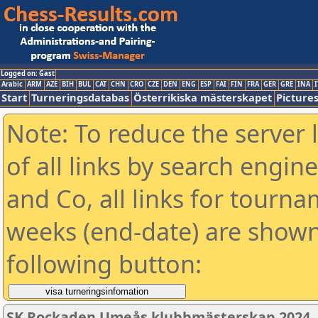
Logged on: Gast
Arabic
ARM
AZE
BIH
BUL
CAT
CHN
CRO
CZE
DEN
ENG
ESP
FAI
FIN
FRA
GER
GRE
INA
I
Start
Turneringsdatabas
Österrikiska mästerskapet
Picture
Note: To reduce the server 
of all links by search engin
and Co, all links for tourn
weeks (end-date) are shown 
following button:
SK Rockaden Umeås klubbmästerskap 2024