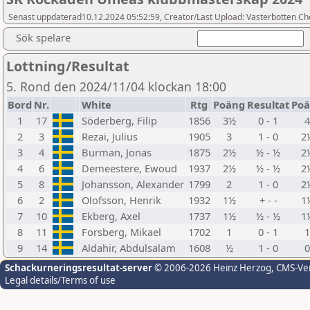
Senast uppdaterad10.12.2024 05:52:59, Creator/Last Upload: Vasterbotten Ch
Sök spelare
Lottning/Resultat
5. Rond den 2024/11/04 klockan 18:00
Bord
Nr.
White
Rtg
Poäng
Resultat
Po
1
17
Söderberg, Filip
1856
3½
0 - 1
2
3
Rezai, Julius
1905
3
1 - 0
2
3
4
Burman, Jonas
1875
2½
½ - ½
2
4
6
Demeestere, Ewoud
1937
2½
½ - ½
2
5
8
Johansson, Alexander
1799
2
1 - 0
2
6
2
Olofsson, Henrik
1932
1½
+ - -
1
7
10
Ekberg, Axel
1737
1½
½ - ½
1
8
11
Forsberg, Mikael
1702
1
0 - 1
9
14
Aldahir, Abdulsalam
1608
½
1 - 0
Schackurneringsresultat-server
© 2006-2026 Heinz Herzog
, CMS-Ve
Legal details/Terms of use