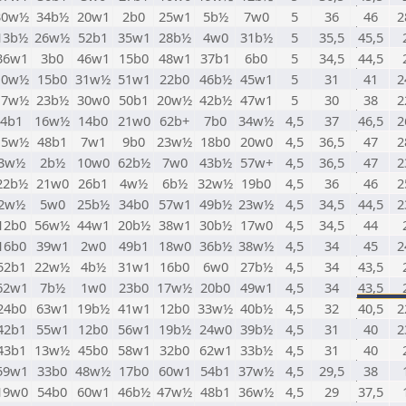
30w½
34b½
20w1
2b0
25w1
5b½
7w0
5
36
46
2
13b½
26w½
52b1
35w1
28b½
4w0
31b½
5
35,5
45,5
36w1
3b0
46w1
15b0
48w1
37b1
6b0
5
34,5
44,5
10w½
15b0
31w½
51w1
22b0
46b½
45w1
5
31
41
2
17w½
23b½
30w0
50b1
20w½
42b½
47w1
5
30
38
2
4b1
16w½
14b0
21w0
62b+
7b0
34w½
4,5
37
46,5
2
15w½
48b1
7w1
9b0
23w½
18b0
20w0
4,5
36,5
47
2
3w½
2b½
10w0
62b½
7w0
43b½
57w+
4,5
36,5
47
2
22b½
21w0
26b1
4w½
6b½
32w½
19b0
4,5
36
46
2
2w½
5w0
25b½
34b0
57w1
49b½
23w½
4,5
34,5
44,5
2
12b0
56w½
44w1
20b½
38w1
30b½
17w0
4,5
34,5
44
16b0
39w1
2w0
49b1
18w0
36b½
38w½
4,5
34
45
2
52b1
22w½
4b½
31w1
16b0
6w0
27b½
4,5
34
43,5
62w1
7b½
1w0
23b0
17w½
20b0
49w1
4,5
34
43,5
24b0
63w1
19b½
41w1
12b0
33w½
40b½
4,5
32
40,5
2
42b1
55w1
12b0
56w1
19b½
24w0
39b½
4,5
31
40
2
43b1
13w½
45b0
58w1
32b0
62w1
33b½
4,5
31
40
59w1
33b0
48w½
17b0
60w1
54b1
37w½
4,5
29,5
38
19w0
54b0
60w1
46b½
47w½
48b1
36w½
4,5
29
37,5