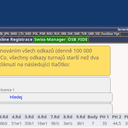
Servert
TA
JPN
MKD
LTU
NED
POL
POR
ROU
RUS
SRB
SVK
SWE
TUR
UKR
VIE
FontSize:11pt
line Registrace
Swiss-Manager
ÖSB
FIDE
kenováním všech odkazů (denně 100 000
Co, všechny odkazy turnajů starší než dva
iknutí na následující tlačítko:
 licence 1
Hledej
3.Rd
4.Rd
5.Rd
6.Rd
7.Rd
8.Rd
9.Rd
Body
PH 1
PH 2
P
6b0
51w1
35b1
16w1
9b½
3w½
8b1
7
35
44,5
3