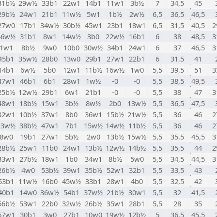
31b½
29w½
33b1
22w1
14b1
11w1
3b½
7
34,5
45
29b½
24w1
21b1
11w½
5w1
1b½
2w½
6,5
36,5
46,5
27w0
17b1
34w½
30b½
45w1
23b1
18w1
6,5
31,5
40,5
2
46w½
31b1
8w1
14w½
3b0
22w½
16b1
6
38
48,5
3
1w1
8b½
9w0
10b0
30w½
34b1
24w1
6
37
46,5
3
45b1
35w½
28b0
13w0
29b1
27w1
22b1
6
31,5
41
14b1
6w½
5b0
12w1
11b½
16w½
1w0
5,5
39,5
51
3
47w1
46b1
6b1
28w1
1w½
-0
-0
5,5
38,5
49,5
25b½
12w½
29b1
6w1
21b1
-0
-0
5,5
38
47
3
48w1
18b½
15w1
3b½
8w½
2b0
13w½
5,5
36,5
47,5
32w1
10b½
37w1
8b0
36w1
15b½
21w½
5,5
36
46
2
23w½
38b½
47w1
7b1
15w½
14w½
11b½
5,5
36
46
2
8w0
19b1
27w1
5b½
2w0
13b½
15w½
5,5
35,5
45,5
3
28b½
25w1
11b0
24w1
13b½
12w½
14b½
5,5
35,5
44
2
33w1
27b½
18w1
1b0
34w1
8b½
5w0
5,5
34,5
44,5
3
26b½
4w0
53b½
39w1
35b½
52w1
32b1
5,5
33,5
43
53b1
11w½
16b0
45w½
33b1
28w1
4b0
5,5
32,5
42
40b1
14w0
36w½
54b1
37w½
21b½
30w1
5,5
32
41,5
66b½
53w1
22b0
32w½
26b½
35w1
28b1
5,5
28
35
67w1
30b1
3w0
27b1
10w0
19w½
12b½
5
36,5
45,5