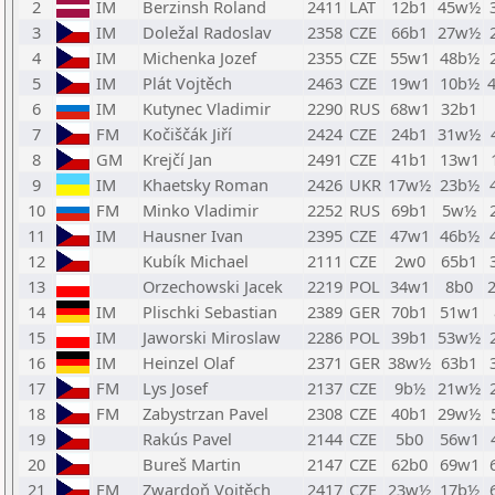
2
IM
Berzinsh Roland
2411
LAT
12b1
45w½
3
IM
Doležal Radoslav
2358
CZE
66b1
27w½
4
IM
Michenka Jozef
2355
CZE
55w1
48b½
5
IM
Plát Vojtěch
2463
CZE
19w1
10b½
6
IM
Kutynec Vladimir
2290
RUS
68w1
32b1
7
FM
Kočiščák Jiří
2424
CZE
24b1
31w½
8
GM
Krejčí Jan
2491
CZE
41b1
13w1
9
IM
Khaetsky Roman
2426
UKR
17w½
23b½
10
FM
Minko Vladimir
2252
RUS
69b1
5w½
11
IM
Hausner Ivan
2395
CZE
47w1
46b½
12
Kubík Michael
2111
CZE
2w0
65b1
13
Orzechowski Jacek
2219
POL
34w1
8b0
14
IM
Plischki Sebastian
2389
GER
70b1
51w1
15
IM
Jaworski Miroslaw
2286
POL
39b1
53w½
16
IM
Heinzel Olaf
2371
GER
38w½
63b1
17
FM
Lys Josef
2137
CZE
9b½
21w½
18
FM
Zabystrzan Pavel
2308
CZE
40b1
29w½
19
Rakús Pavel
2144
CZE
5b0
56w1
20
Bureš Martin
2147
CZE
62b0
69w1
21
FM
Zwardoň Vojtěch
2417
CZE
23w½
17b½