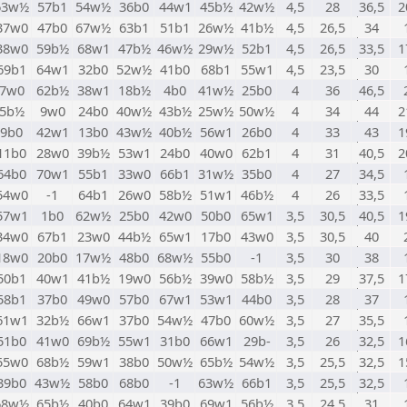
63w½
57b1
54w½
36b0
44w1
45b½
42w½
4,5
28
36,5
2
37w0
47b0
67w½
63b1
51b1
26w½
41b½
4,5
26,5
34
38w0
59b½
68w1
47b½
46w½
29w½
52b1
4,5
26,5
33,5
1
69b1
64w1
32b0
52w½
41b0
68b1
55w1
4,5
23,5
30
7w0
62b½
38w1
18b½
4b0
41w½
25b0
4
36
46,5
5b½
9w0
24b0
40w½
43b½
25w½
50w½
4
34
44
2
9b0
42w1
13b0
43w½
40b½
56w1
26b0
4
33
43
1
11b0
28w0
39b½
53w1
24b0
40w0
62b1
4
31
40,5
2
64b0
70w1
55b1
33w0
66b1
31w½
35b0
4
27
34,5
54w0
-1
64b1
26w0
58b½
51w1
46b½
4
26
33,5
57w1
1b0
62w½
25b0
42w0
50b0
65w1
3,5
30,5
40,5
1
34w0
67b1
23w0
44b½
65w1
17b0
43w0
3,5
30,5
40
18w0
20b0
17w½
48b0
68w½
55b0
-1
3,5
30
38
50b1
40w1
41b½
19w0
56b½
39w0
58b½
3,5
29
37,5
1
58b1
37b0
49w0
57b0
67w1
53w1
44b0
3,5
28
37
61w1
32b½
66w1
37b0
54w½
47b0
60w½
3,5
27
35,5
51b0
41w0
69b½
55w1
31b0
66w1
29b-
3,5
26
32,5
1
55w0
68b½
59w1
38b0
50w½
65b½
54w½
3,5
25,5
32,5
1
39b0
43w½
58b0
68b0
-1
63w½
66b1
3,5
25,5
32,5
68w½
65b½
40b0
64w1
39b0
69w1
56b½
3,5
24,5
31