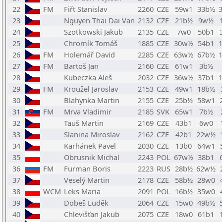
22
FM
Fiřt Stanislav
2260
CZE
59w1
33b½
23
Nguyen Thai Dai Van
2132
CZE
21b½
9w½
24
Szotkowski Jakub
2135
CZE
7w0
50b1
25
Chromík Tomáš
1885
CZE
30w½
54b1
26
FM
Holemář David
2285
CZE
63w½
67b½
27
FM
Bartoš Jan
2160
CZE
61w1
3b½
28
Kubeczka Aleš
2032
CZE
36w½
37b1
29
FM
Kroužel Jaroslav
2153
CZE
49w1
18b½
30
Blahynka Martin
2155
CZE
25b½
58w1
31
FM
Mrva Vladimir
2185
SVK
65w1
7b½
32
Tauš Martin
2169
CZE
43b1
6w0
33
Slanina Miroslav
2162
CZE
42b1
22w½
34
Karhánek Pavel
2030
CZE
13b0
64w1
35
Obrusnik Michal
2243
POL
67w½
38b1
36
FM
Furman Boris
2223
RUS
28b½
62w½
37
Veselý Martin
2178
CZE
58b½
28w0
38
WCM
Leks Maria
2091
POL
16b½
35w0
39
Dobeš Luděk
2064
CZE
15w0
49b½
40
Chlevišťan Jakub
2075
CZE
18w0
61b1