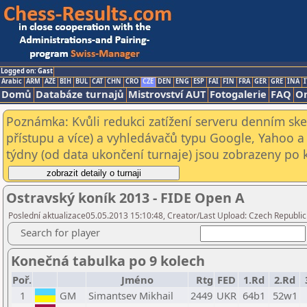
Logged on: Gast
Arabic
ARM
AZE
BIH
BUL
CAT
CHN
CRO
CZE
DEN
ENG
ESP
FAI
FIN
FRA
GER
GRE
INA
I
Domů
Databáze turnajů
Mistrovství AUT
Fotogalerie
FAQ
On
Poznámka: Kvůli redukci zatížení serveru denním s
přístupu a více) a vyhledávačů typu Google, Yahoo a 
týdny (od data ukončení turnaje) jsou zobrazeny po kl
Ostravský koník 2013 - FIDE Open A
Poslední aktualizace05.05.2013 15:10:48, Creator/Last Upload: Czech Republic
Search for player
Konečná tabulka po 9 kolech
Poř.
Jméno
Rtg
FED
1.Rd
2.Rd
1
GM
Simantsev Mikhail
2449
UKR
64b1
52w1