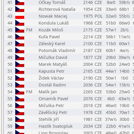
41
Očkay Tomáš
2146
CZE
8w0
59b½
42
Richterová Nataša
1954
CZE
33w0
68b1
43
Nowak Maciej
1975
POL
32w0
55b½
44
Kondula Lukáš
1968
CZE
51b0
66w0
45
FM
Kozák Miloš
2175
CZE
57w1
2b½
46
Kufa Pavel
2214
CZE
56b1
11w½
47
Záleský Karel
2100
CZE
11b0
60w1
48
Potomák Vladimír
2187
CZE
60b1
4w½
49
Mičulka David
1877
CZE
29b0
39w½
50
Marek Matyáš
2004
CZE
52b0
24w0
51
Kapusta Petr
2165
CZE
44w1
14b0
52
Židek Václav
2190
CZE
50w1
1b0
53
Dostál Radim
2036
CZE
54w1
15b½
54
FM
Malík Jan
2265
CZE
53b0
25w0
55
Omamík Pavel
2076
CZE
4b0
43w½
56
Mičulka Petr
2018
CZE
46w0
19b0
57
Závěšický Petr
1978
CZE
45b0
70w1
58
Stehlík Jiří
1981
CZE
37w½
30b0
59
Hastík Svatopluk
2034
CZE
22b0
41w½
60
Ling Bronislav
2003
CZE
48w0
47b0