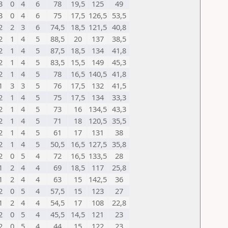
3
0
4
6
78
19,5
125
49
3
0
4
6
75
17,5
126,5
53,5
2
2
3
6
74,5
18,5
121,5
40,8
2
1
4
5
88,5
20
137
38,5
2
1
4
5
87,5
18,5
134
41,8
2
1
4
5
83,5
15,5
149
45,3
2
1
4
5
78
16,5
140,5
41,8
1
3
3
5
76
17,5
132
41,5
2
1
4
5
75
17,5
134
33,3
2
1
4
5
73
16
134,5
43,3
2
1
4
5
71
18
120,5
35,5
2
1
4
5
61
17
131
38
2
1
4
5
50,5
16,5
127,5
35,8
2
0
5
4
72
16,5
133,5
28
1
2
4
4
69
18,5
117
25,8
1
2
4
4
63
15
142,5
36
2
0
5
4
57,5
15
123
27
1
2
4
4
54,5
17
108
22,8
2
0
5
4
45,5
14,5
121
23
2
0
5
4
44
15
122
23