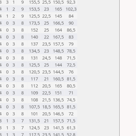
3
3
1
9
155,5
25,5
150,5
92,3
4
1
2
9
153,5
23
165
102,3
4
1
2
9
125,5
22,5
145
84
4
0
3
8
173,5
25
166,5
90
4
0
3
8
152
25
164
86,5
4
0
3
8
140
22
167,5
83
4
0
3
8
137
23,5
157,5
79
4
0
3
8
134,5
23
148,5
78,5
4
0
3
8
131
24,5
148
71,5
4
0
3
8
125,5
25
144
72,5
4
0
3
8
120,5
23,5
144,5
76
4
0
3
8
117
21
160,5
81,5
4
0
3
8
112
20,5
165
80,5
4
0
3
8
109
22,5
151
71
4
0
3
8
108
21,5
136,5
74,5
4
0
3
8
107,5
18,5
165,5
81,5
4
0
3
8
101
20,5
146,5
72
3
1
3
7
131,5
21
157,5
71,5
3
1
3
7
124,5
23
141,5
61,3
3
1
3
7
117,5
23,5
141,5
52,8