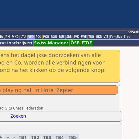
Servert
TA
JPN
MKD
LTU
NED
POL
POR
ROU
RUS
SRB
SVK
SWE
TUR
UKR
VIE
FontSize:11pt
ne inschrijven
Swiss-Manager
ÖSB
FIDE
ens het dagelijkse doorzoeken van alle
o en Co, worden alle verbindingen voor
ond na het klikken op de volgende knop:
 playing hall in Hotel Zepter.
oad: SRB Chess Federation
Zoeken
+
=
-
TB1
TB2
TB3
TB4
TB5