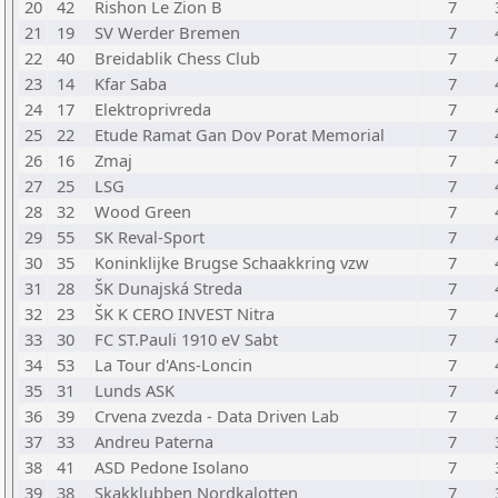
20
42
Rishon Le Zion B
7
21
19
SV Werder Bremen
7
22
40
Breidablik Chess Club
7
23
14
Kfar Saba
7
24
17
Elektroprivreda
7
25
22
Etude Ramat Gan Dov Porat Memorial
7
26
16
Zmaj
7
27
25
LSG
7
28
32
Wood Green
7
29
55
SK Reval-Sport
7
30
35
Koninklijke Brugse Schaakkring vzw
7
31
28
ŠK Dunajská Streda
7
32
23
ŠK K CERO INVEST Nitra
7
33
30
FC ST.Pauli 1910 eV Sabt
7
34
53
La Tour d'Ans-Loncin
7
35
31
Lunds ASK
7
36
39
Crvena zvezda - Data Driven Lab
7
37
33
Andreu Paterna
7
38
41
ASD Pedone Isolano
7
39
38
Skakklubben Nordkalotten
7