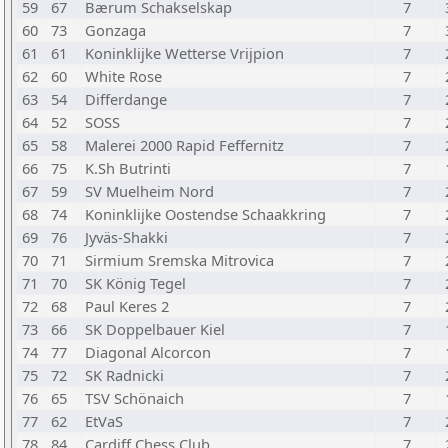
59
67
Bærum Schakselskap
7
60
73
Gonzaga
7
61
61
Koninklijke Wetterse Vrijpion
7
62
60
White Rose
7
63
54
Differdange
7
64
52
SOSS
7
65
58
Malerei 2000 Rapid Feffernitz
7
66
75
K.Sh Butrinti
7
67
59
SV Muelheim Nord
7
68
74
Koninklijke Oostendse Schaakkring
7
69
76
Jyväs-Shakki
7
70
71
Sirmium Sremska Mitrovica
7
71
70
SK König Tegel
7
72
68
Paul Keres 2
7
73
66
SK Doppelbauer Kiel
7
74
77
Diagonal Alcorcon
7
75
72
SK Radnicki
7
76
65
TSV Schönaich
7
77
62
EtVaS
7
78
84
Cardiff Chess Club
7