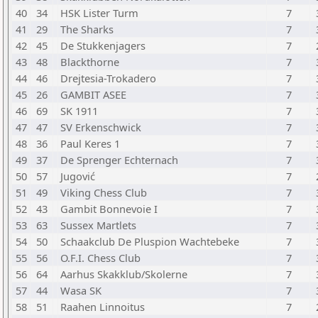
40
34
HSK Lister Turm
7
41
29
The Sharks
7
42
45
De Stukkenjagers
7
43
48
Blackthorne
7
44
46
Drejtesia-Trokadero
7
45
26
GAMBIT ASEE
7
46
69
SK 1911
7
47
47
SV Erkenschwick
7
48
36
Paul Keres 1
7
49
37
De Sprenger Echternach
7
50
57
Jugović
7
51
49
Viking Chess Club
7
52
43
Gambit Bonnevoie I
7
53
63
Sussex Martlets
7
54
50
Schaakclub De Pluspion Wachtebeke
7
55
56
O.F.I. Chess Club
7
56
64
Aarhus Skakklub/Skolerne
7
57
44
Wasa SK
7
58
51
Raahen Linnoitus
7