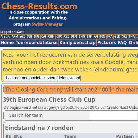
Logged on: Gast
Arabic
ARM
AZE
BIH
BUL
CAT
CHN
CRO
CZE
DEN
ENG
ESP
FAI
FIN
FRA
GER
GRE
INA
I
Home
Toernooi-database
Kampioenschap
Pictures
FAQ
Onli
N.B.: Voor het reduceren van de serverbelasting weg
verbindingen door zoekmachines zoals Google, Yaho
toernooien ouder dan twee weken (einddatum) geto
The Closing Ceremony will start at 21:00 in the main
39th European Chess Club Cup
De pagina werd het laatst gewijzigd op26.10.2024 20:02:52, Creator/Last Upl
Search for team
Eindstand na 7 ronden
Rk.
SNo
Team
Partijen