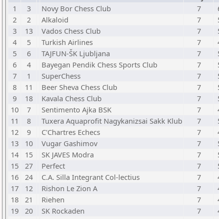
1
3
Novy Bor Chess Club
7
2
2
Alkaloid
7
3
13
Vados Chess Club
7
4
5
Turkish Airlines
7
5
6
TAJFUN-ŠK Ljubljana
7
6
4
Bayegan Pendik Chess Sports Club
7
7
1
SuperChess
7
8
11
Beer Sheva Chess Club
7
9
18
Kavala Chess Club
7
10
7
Sentimento Ajka BSK
7
11
8
Tuxera Aquaprofit Nagykanizsai Sakk Klub
7
12
9
C'Chartres Echecs
7
13
10
Vugar Gashimov
7
14
15
SK JAVES Modra
7
15
27
Perfect
7
16
24
C.A. Silla Integrant Col-lectius
7
17
12
Rishon Le Zion A
7
18
21
Riehen
7
19
20
SK Rockaden
7