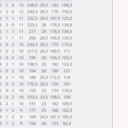
6
1
0
13
249,5
29,5
183
168,3
5
2
0
12
243,5
29,5
179
150,3
5
1
1
11
232,5
29,5
167,5
125,5
4
3
0
11
225,5
28
178,5
136,8
5
1
1
11
217
29
176,5
134,5
5
1
1
11
206
28,5
169,5
129,5
5
0
2
10
243,5
29,5
173
115,5
5
0
2
10
217,5
29,5
169,5
111
5
0
2
10
199
29
154,5
103,5
4
2
1
10
198,5
25
182
123,3
5
0
2
10
194
26
180
121
4
2
1
10
180
25,5
172,5
116
5
0
2
10
170,5
25,5
159
101
5
0
2
10
155
23
174
116,5
5
0
2
10
153,5
23,5
158,5
100
4
2
1
10
131
23
162
109,5
4
1
2
9
177
25
168
102,5
4
1
2
9
169
24,5
161,5
100,3
4
1
2
9
158
26
153
92,3