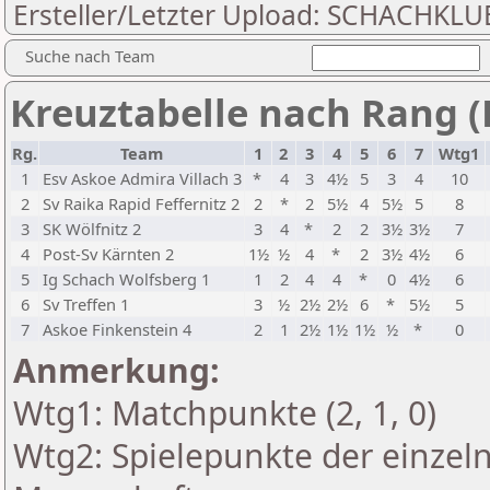
Ersteller/Letzter Upload: SCHACHKL
Suche nach Team
Kreuztabelle nach Rang (
Rg.
Team
1
2
3
4
5
6
7
Wtg1
1
Esv Askoe Admira Villach 3
*
4
3
4½
5
3
4
10
2
Sv Raika Rapid Feffernitz 2
2
*
2
5½
4
5½
5
8
3
SK Wölfnitz 2
3
4
*
2
2
3½
3½
7
4
Post-Sv Kärnten 2
1½
½
4
*
2
3½
4½
6
5
Ig Schach Wolfsberg 1
1
2
4
4
*
0
4½
6
6
Sv Treffen 1
3
½
2½
2½
6
*
5½
5
7
Askoe Finkenstein 4
2
1
2½
1½
1½
½
*
0
Anmerkung:
Wtg1: Matchpunkte (2, 1, 0)
Wtg2: Spielepunkte der einzeln