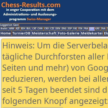
Logged on: Gast
Arabic
ARM
AZE
BIH
BUL
CAT
CHN
CRO
CZE
DEN
ENG
ESP
FAI
FIN
FRA
GER
GRE
INA
I
Home
TurnierDB
Meisterschaft
Foto-Galerie
Meldekartei
El
Hinweis: Um die Serverbel
tägliche Durchforsten aller 
Seiten und mehr) von Goog
reduzieren, werden bei alle
seit 5 Tagen beendet sind d
folgenden Knopf angezeigt