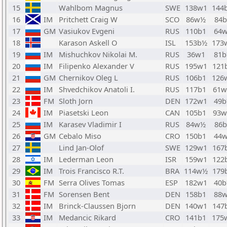
15
Wahlbom Magnus
SWE
138w1
144
16
IM
Pritchett Craig W
SCO
86w½
84b
17
GM
Vasiukov Evgeni
RUS
110b1
64
18
Karason Askell O
ISL
153b½
173
19
IM
Mishuchkov Nikolai M.
RUS
36w1
81
20
IM
Filipenko Alexander V
RUS
195w1
121
21
GM
Chernikov Oleg L
RUS
106b1
126
22
IM
Shvedchikov Anatoli I.
RUS
117b1
61
23
FM
Sloth Jorn
DEN
172w1
49
24
IM
Piasetski Leon
CAN
105b1
93
25
IM
Karasev Vladimir I
RUS
84w½
86b
26
GM
Cebalo Miso
CRO
150b1
44
27
Lind Jan-Olof
SWE
129w1
167
28
IM
Lederman Leon
ISR
159w1
122
29
IM
Trois Francisco R.T.
BRA
114w½
179
30
FM
Serra Olives Tomas
ESP
182w1
40
31
FM
Sorensen Bent
DEN
158b1
88
32
IM
Brinck-Claussen Bjorn
DEN
140w1
147
33
IM
Medancic Rikard
CRO
141b1
175