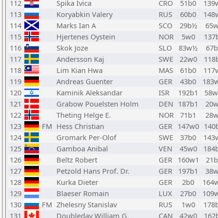
112
Spika Ivica
CRO
51b0
139
113
Koryabkin Valery
RUS
60b0
148
114
Marks Ian A
SCO
29b½
65
115
Hjertenes Oystein
NOR
5w0
137
116
Skok Joze
SLO
83w½
67b
117
Andersson Kaj
SWE
22w0
118
118
Lim Kian Hwa
MAS
61b0
117
119
Andreas Guenter
GER
43b0
183
120
Kaminik Aleksandar
ISR
192b1
58
121
Grabow Pouelsten Holm
DEN
187b1
20
122
Theting Helge E.
NOR
71b1
28
123
FM
Hess Christian
GER
147w0
140
124
Gromark Per-Olof
SWE
37b0
143
125
Gamboa Anibal
VEN
45w0
184
126
Beltz Robert
GER
160w1
21b
127
Petzold Hans Prof. Dr.
GER
197b1
38
128
Kurka Dieter
GER
2b0
164
129
Blaeser Romain
LUX
27b0
109
130
FM
Zhelesny Stanislav
RUS
1w0
178
131
Doubleday William G.
CAN
42w0
162