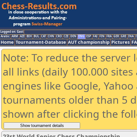
Logged on: Gast
Arabic
ARM
AZE
BIH
BUL
CAT
CHN
CRO
CZE
DEN
ENG
ESP
FAI
FIN
FRA
GER
GRE
INA
I
Home
Tournament-Database
AUT championship
Pictures
F
Note: To reduce the server 
all links (daily 100.000 sit
engines like Google, Yahoo a
tournaments older than 5 d
shown after clicking the fol
23st World Senior Chess Championship