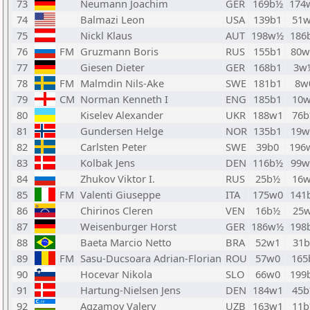
73
Neumann Joachim
GER
169b½
174
74
Balmazi Leon
USA
139b1
51
75
Nickl Klaus
AUT
198w½
186
76
FM
Gruzmann Boris
RUS
155b1
80
77
Giesen Dieter
GER
168b1
3w
78
FM
Malmdin Nils-Ake
SWE
181b1
8w
79
CM
Norman Kenneth I
ENG
185b1
10
80
Kiselev Alexander
UKR
188w1
76
81
Gundersen Helge
NOR
135b1
19
82
Carlsten Peter
SWE
39b0
196
83
Kolbak Jens
DEN
116b½
99
84
Zhukov Viktor I.
RUS
25b½
16
85
FM
Valenti Giuseppe
ITA
175w0
141
86
Chirinos Cleren
VEN
16b½
25w
87
Weisenburger Horst
GER
186w½
198
88
Baeta Marcio Netto
BRA
52w1
31b
89
FM
Sasu-Ducsoara Adrian-Florian
ROU
57w0
165
90
Hocevar Nikola
SLO
66w0
199
91
Hartung-Nielsen Jens
DEN
184w1
45
92
Agzamov Valery
UZB
163w1
11