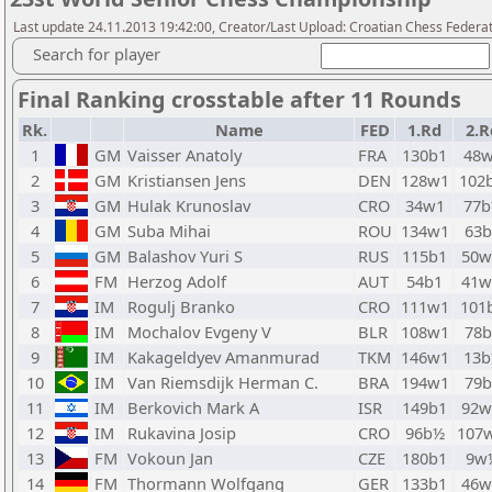
Last update 24.11.2013 19:42:00, Creator/Last Upload: Croatian Chess Federa
Search for player
Final Ranking crosstable after 11 Rounds
Rk.
Name
FED
1.Rd
2.R
1
GM
Vaisser Anatoly
FRA
130b1
48
2
GM
Kristiansen Jens
DEN
128w1
102
3
GM
Hulak Krunoslav
CRO
34w1
77
4
GM
Suba Mihai
ROU
134w1
63b
5
GM
Balashov Yuri S
RUS
115b1
50
6
FM
Herzog Adolf
AUT
54b1
41
7
IM
Rogulj Branko
CRO
111w1
101
8
IM
Mochalov Evgeny V
BLR
108w1
78b
9
IM
Kakageldyev Amanmurad
TKM
146w1
13
10
IM
Van Riemsdijk Herman C.
BRA
194w1
79b
11
IM
Berkovich Mark A
ISR
149b1
92
12
IM
Rukavina Josip
CRO
96b½
107
13
FM
Vokoun Jan
CZE
180b1
9w
14
FM
Thormann Wolfgang
GER
133b1
46