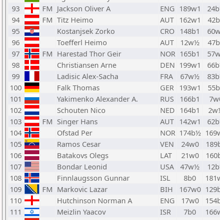
93
FM
Jackson Oliver A
ENG
189w1
24
94
FM
Titz Heimo
AUT
162w1
42b
95
Kostanjsek Zorko
CRO
148b1
60
96
Toefferl Heimo
AUT
12w½
47b
97
FM
Harestad Thor Geir
NOR
165b1
57
98
Christiansen Arne
DEN
199w1
66
99
Ladisic Alex-Sacha
FRA
67w½
83
100
Falk Thomas
GER
193w1
55b
101
Yakimenko Alexander A.
RUS
166b1
7w
102
Schouten Nico
NED
164b1
2w
103
FM
Singer Hans
AUT
142w1
62
104
Ofstad Per
NOR
174b½
169
105
Ramos Cesar
VEN
24w0
189
106
Batakovs Olegs
LAT
21w0
160
107
Bondar Leonid
USA
47w½
12
108
Finnlaugsson Gunnar
ISL
8b0
181
109
FM
Markovic Lazar
BIH
167w0
129
110
Hutchinson Norman A
ENG
17w0
154
111
Meizlin Yaacov
ISR
7b0
166