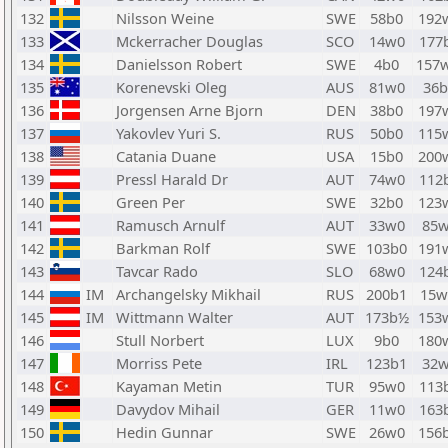
132
Nilsson Weine
SWE
58b0
192
133
Mckerracher Douglas
SCO
14w0
177
134
Danielsson Robert
SWE
4b0
157
135
Korenevski Oleg
AUS
81w0
36b
136
Jorgensen Arne Bjorn
DEN
38b0
197
137
Yakovlev Yuri S.
RUS
50b0
115
138
Catania Duane
USA
15b0
200
139
Pressl Harald Dr
AUT
74w0
112
140
Green Per
SWE
32b0
123
141
Ramusch Arnulf
AUT
33w0
85
142
Barkman Rolf
SWE
103b0
191
143
Tavcar Rado
SLO
68w0
124
144
IM
Archangelsky Mikhail
RUS
200b1
15
145
IM
Wittmann Walter
AUT
173b½
153
146
Stull Norbert
LUX
9b0
180
147
Morriss Pete
IRL
123b1
32
148
Kayaman Metin
TUR
95w0
113
149
Davydov Mihail
GER
11w0
163
150
Hedin Gunnar
SWE
26w0
156