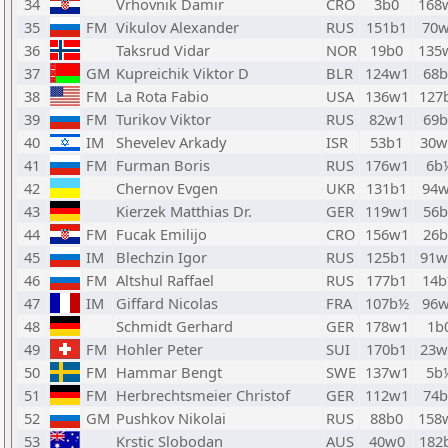
34
Vrhovnik Damir
CRO
3b0
168
35
FM
Vikulov Alexander
RUS
151b1
70
36
Taksrud Vidar
NOR
19b0
135
37
GM
Kupreichik Viktor D
BLR
124w1
68b
38
FM
La Rota Fabio
USA
136w1
127
39
FM
Turikov Viktor
RUS
82w1
69b
40
IM
Shevelev Arkady
ISR
53b1
30
41
FM
Furman Boris
RUS
176w1
6b
42
Chernov Evgen
UKR
131b1
94
43
Kierzek Matthias Dr.
GER
119w1
56b
44
FM
Fucak Emilijo
CRO
156w1
26b
45
IM
Blechzin Igor
RUS
125b1
91
46
FM
Altshul Raffael
RUS
177b1
14
47
IM
Giffard Nicolas
FRA
107b½
96
48
Schmidt Gerhard
GER
178w1
1b
49
FM
Hohler Peter
SUI
170b1
23
50
FM
Hammar Bengt
SWE
137w1
5b
51
FM
Herbrechtsmeier Christof
GER
112w1
74b
52
GM
Pushkov Nikolai
RUS
88b0
158
53
Krstic Slobodan
AUS
40w0
182