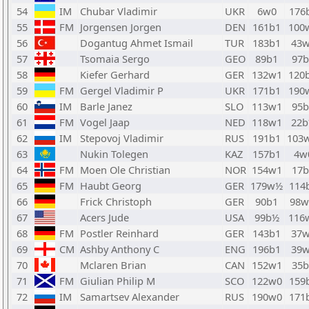
54
IM
Chubar Vladimir
UKR
6w0
176
55
FM
Jorgensen Jorgen
DEN
161b1
100
56
Dogantug Ahmet Ismail
TUR
183b1
43
57
Tsomaia Sergo
GEO
89b1
97b
58
Kiefer Gerhard
GER
132w1
120
59
FM
Gergel Vladimir P
UKR
171b1
190
60
IM
Barle Janez
SLO
113w1
95b
61
FM
Vogel Jaap
NED
118w1
22
62
IM
Stepovoj Vladimir
RUS
191b1
103
63
Nukin Tolegen
KAZ
157b1
4w
64
FM
Moen Ole Christian
NOR
154w1
17b
65
FM
Haubt Georg
GER
179w½
114
66
Frick Christoph
GER
90b1
98
67
Acers Jude
USA
99b½
116
68
FM
Postler Reinhard
GER
143b1
37
69
CM
Ashby Anthony C
ENG
196b1
39
70
Mclaren Brian
CAN
152w1
35b
71
FM
Giulian Philip M
SCO
122w0
159
72
IM
Samartsev Alexander
RUS
190w0
171