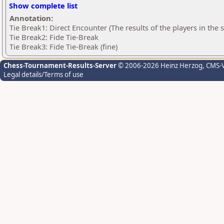
Show complete list
Annotation:
Tie Break1: Direct Encounter (The results of the players in the
Tie Break2: Fide Tie-Break
Tie Break3: Fide Tie-Break (fine)
Chess-Tournament-Results-Server
© 2006-2026 Heinz Herzog
, CMS-
Legal details/Terms of use