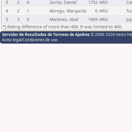
3
2
6
Zurita, Daniel
1752
ARG
Ca
4
2
1
Abregu, Margarita
0
ARG
Tu
5
3
3
Martinez, Abel
1869
ARG
Juj
*) Rating difference of more than 400. It was limited to 400.
Servidor de Resultados de Torneos de Ajedrez
© 2006-2026 Heinz H
Aviso legal/Condiciones de uso