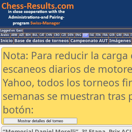
Logged on: Gast
Arabic
ARM
AZE
BIH
BUL
CAT
CHN
CRO
CZE
DEN
ENG
ESP
FAI
FIN
FRA
GER
GRE
INA
I
Inicio
Base de datos de torneos
Campeonato AUT
Imágenes
Nota: Para reducir la carga 
escaneos diarios de motor
Yahoo, todos los torneos f
semanas se muestran tras p
botón:
“Memorial Daniel Morelli”. 3ª Etapa. Prix AC