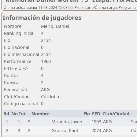
Última actualización11.08.2024 15:03:05, Propietario/Última carga: Programa
Información de jugadores
Nombre
Merlo, Daniel
Ranking inicial
4
Elo
2134
Elo nacional
0
Elo internacional
2134
Performance
1960
FIDE elo +/-
0
Puntos
4
Puesto
2
Federación
ARG
Club/Ciudad
Córdoba
Código nacional
0
Rd.
No.Ini.
Nombre
Elo
FED
Club/Ciudad
1
1
5
Miranda, Javier
1903
ARG
Sa
2
3
2
Grosso, Raul
2074
ARG
Có