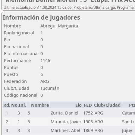
Última actualización11.08.2024 15:03:05, Propietario/Última carga: Programa
Información de jugadores
Nombre
Abregu, Margarita
Ranking inicial
1
Elo
0
Elo nacional
0
Elo internacional
0
Performance
1146
Puntos
0
Puesto
6
Federación
ARG
Club/Ciudad
Tucumán
Código nacional
0
Rd.
No.Ini.
Nombre
Elo
FED
Club/Ciudad
Pts
1
3
6
Zurita, Daniel
1752
ARG
Catam
2
1
5
Miranda, Javier
1903
ARG
San Lu
3
3
3
Martinez, Abel
1869
ARG
Jujuy