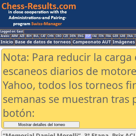
Logged on: Gast
Arabic
ARM
AZE
BIH
BUL
CAT
CHN
CRO
CZE
DEN
ENG
ESP
FAI
FIN
FRA
GER
GRE
INA
I
Inicio
Base de datos de torneos
Campeonato AUT
Imágenes
Nota: Para reducir la carga 
escaneos diarios de motor
Yahoo, todos los torneos f
semanas se muestran tras p
botón:
“Memorial Daniel Morelli”. 3ª Etapa. Prix AC