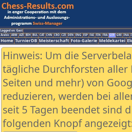
Logged on: Gast
Arabic
ARM
AZE
BIH
BUL
CAT
CHN
CRO
CZE
DEN
ENG
ESP
FAI
FIN
FRA
GER
GRE
INA
I
Home
TurnierDB
Meisterschaft
Foto-Galerie
Meldekartei
El
Hinweis: Um die Serverbel
tägliche Durchforsten aller 
Seiten und mehr) von Goog
reduzieren, werden bei alle
seit 5 Tagen beendet sind d
folgenden Knopf angezeigt