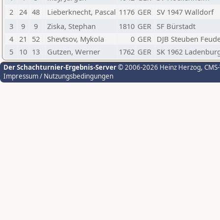
2
24
48
Lieberknecht, Pascal
1176
GER
SV 1947 Walldorf
3
9
9
Ziska, Stephan
1810
GER
SF Bürstadt
4
21
52
Shevtsov, Mykola
0
GER
DJB Steuben Feud
5
10
13
Gutzen, Werner
1762
GER
SK 1962 Ladenbur
Der Schachturnier-Ergebnis-Server
© 2006-2026 Heinz Herzog
, CMS
Impressum / Nutzungsbedingungen