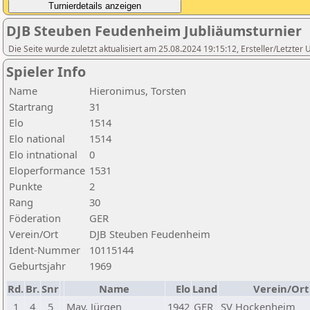
DJB Steuben Feudenheim Jubliäumsturnier
Die Seite wurde zuletzt aktualisiert am 25.08.2024 19:15:12, Ersteller/Letzter
Spieler Info
Name
Hieronimus, Torsten
Startrang
31
Elo
1514
Elo national
1514
Elo intnational
0
Eloperformance
1531
Punkte
2
Rang
30
Föderation
GER
Verein/Ort
DJB Steuben Feudenheim
Ident-Nummer
10115144
Geburtsjahr
1969
Rd.
Br.
Snr
Name
Elo
Land
Verein/Ort
1
4
5
May, Jürgen
1942
GER
SV Hockenheim