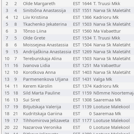
2
2
Olde Margareth
EST
1644
T. Truusi Mkk
3
4
Sinitsõna Anastassija
EST
1551
Narva Sk Maletäht
4
12
Liiv Kristiina
EST
1366
Kadrioru Mk
5
8
Tkachenko Jekaterina
EST
1503
Narva Sk Maletäht
6
3
Tõnso Liina
EST
1560
Ma Vabaettur
7
5
Olde Grete
EST
1534
T. Truusi Mkk
8
6
Moissejeva Anastassia
EST
1504
Narva Sk Maletäht
9
15
Andrijaškina Anastassia
EST
1269
Narva Sk Maletäht
10
7
Terebunskaja Alina
EST
1503
Narva Sk Maletäht
11
16
Ivanova Lidia
EST
1251
Ma Vabaettur
12
10
Korotkova Anna
EST
1403
Narva Sk Maletäht
13
9
Parmenenkova Uljana
EST
1431
Valga Mk
14
11
Kerem Kärolin
EST
1374
Kadrioru Mk
15
18
Sild Marta Pauline
EST
1159
Nõmme Noortemaj
16
13
Sui Siret
EST
1308
Saaremaa Mk
17
19
Bitjutskaja Valerija
EST
1139
Lootuse Malekool
18
21
Kudritskaja Gariina
EST
0
Saaremaa Mk
19
17
Tihhomirova Jelizaveta
EST
1177
Lootuse Malekool
20
22
Nazarova Veronika
EST
0
Lootuse Malekool