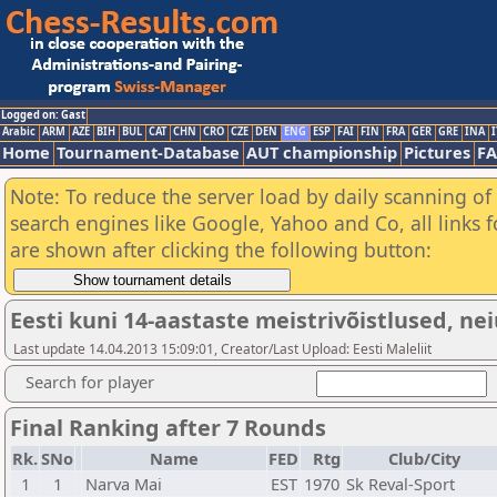
Logged on: Gast
Arabic
ARM
AZE
BIH
BUL
CAT
CHN
CRO
CZE
DEN
ENG
ESP
FAI
FIN
FRA
GER
GRE
INA
I
Home
Tournament-Database
AUT championship
Pictures
F
Note: To reduce the server load by daily scanning of a
search engines like Google, Yahoo and Co, all links 
are shown after clicking the following button:
Eesti kuni 14-aastaste meistrivõistlused, ne
Last update 14.04.2013 15:09:01, Creator/Last Upload: Eesti Maleliit
Search for player
Final Ranking after 7 Rounds
Rk.
SNo
Name
FED
Rtg
Club/City
1
1
Narva Mai
EST
1970
Sk Reval-Sport