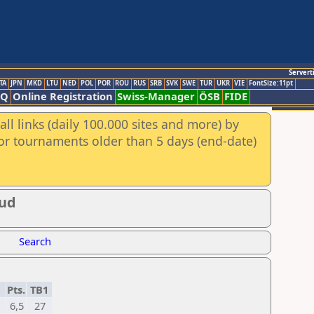
Servert
TA
JPN
MKD
LTU
NED
POL
POR
ROU
RUS
SRB
SVK
SWE
TUR
UKR
VIE
FontSize:11pt
AQ
Online Registration
Swiss-Manager
ÖSB
FIDE
ll links (daily 100.000 sites and more) by
for tournaments older than 5 days (end-date)
iud
Search
Pts.
TB1
6,5
27