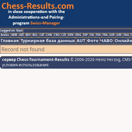
Logged on: Gast
Arabic
ARM
AZE
BIH
BUL
CAT
CHN
CRO
CZE
DEN
ENG
ESP
FAI
FIN
FRA
GER
GRE
INA
I
Главная
Турнирная база данных
AUT
Фото
ЧАВО
Онлайн
Record not found
сервер Chess-Tournament-Results
© 2006-2026 Heinz Herzog
, CMS-
условия использования