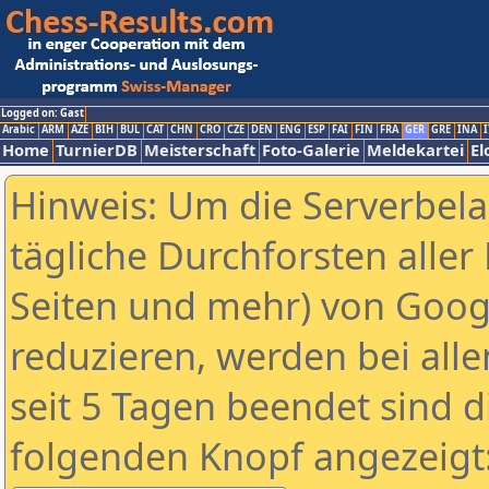
Logged on: Gast
Arabic
ARM
AZE
BIH
BUL
CAT
CHN
CRO
CZE
DEN
ENG
ESP
FAI
FIN
FRA
GER
GRE
INA
I
Home
TurnierDB
Meisterschaft
Foto-Galerie
Meldekartei
El
Hinweis: Um die Serverbel
tägliche Durchforsten aller 
Seiten und mehr) von Goog
reduzieren, werden bei alle
seit 5 Tagen beendet sind d
folgenden Knopf angezeigt