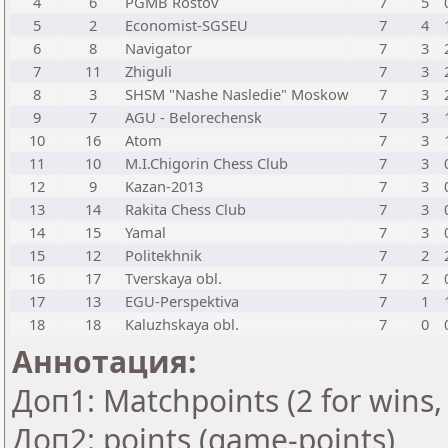
4
6
PGMB Rostov
7
5
5
2
Economist-SGSEU
7
4
6
8
Navigator
7
3
7
11
Zhiguli
7
3
8
3
SHSM "Nashe Nasledie" Moskow
7
3
9
7
AGU - Belorechensk
7
3
10
16
Atom
7
3
11
10
M.I.Chigorin Chess Club
7
3
12
9
Kazan-2013
7
3
13
14
Rakita Chess Club
7
3
14
15
Yamal
7
3
15
12
Politekhnik
7
2
16
17
Tverskaya obl.
7
2
17
13
EGU-Perspektiva
7
1
18
18
Kaluzhskaya obl.
7
0
Аннотация:
Доп1: Matchpoints (2 for wins, 
Доп2: points (game-points)