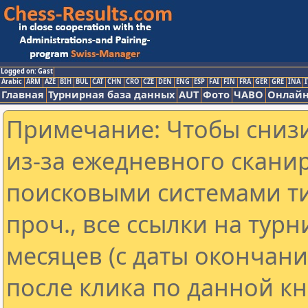
Logged on: Gast
Arabic
ARM
AZE
BIH
BUL
CAT
CHN
CRO
CZE
DEN
ENG
ESP
FAI
FIN
FRA
GER
GRE
INA
I
Главная
Турнирная база данных
AUT
Фото
ЧАВО
Онлайн
Примечание: Чтобы снизи
из-за ежедневного скани
поисковыми системами ти
проч., все ссылки на тур
месяцев (с даты окончан
после клика по данной кн