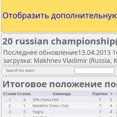
Отобразить дополнительну
20 russian championship
Последнее обновление13.04.2013 1
загрузка: Makhnev Vladimir (Russia, 
Search for team
Итоговое положение пос
Ст.ном
Ст.ном.
Команда
Партии
+
1
4
SPb Chess Fed
7
5
2
1
Malakhit Chess Club
7
4
3
5
Yugra
7
4