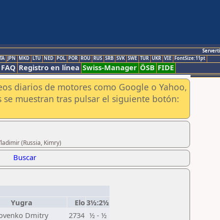
Servert
TA
JPN
MKD
LTU
NED
POL
POR
ROU
RUS
SRB
SVK
SWE
TUR
UKR
VIE
FontSize:11pt
FAQ
Registro en línea
Swiss-Manager
ÖSB
FIDE
aneos diarios de motores como Google o Yahoo,
 se muestran tras pulsar el siguiente botón:
ladimir (Russia, Kimry)
Buscar
Yugra
Elo
3½:2½
ovenko Dmitry
2734
½ - ½