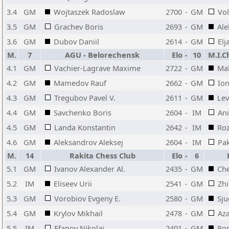
3.4
GM
Wojtaszek Radoslaw
2700
-
GM
Vol
3.5
GM
Grachev Boris
2693
-
GM
Ale
3.6
GM
Dubov Daniil
2614
-
GM
Elj
M.
7
AGU - Belorechensk
Elo
-
10
M.I.C
4.1
GM
Vachier-Lagrave Maxime
2722
-
GM
Ma
4.2
GM
Mamedov Rauf
2662
-
GM
Io
4.3
GM
Tregubov Pavel V.
2611
-
GM
Lev
4.4
GM
Savchenko Boris
2604
-
IM
An
4.5
GM
Landa Konstantin
2642
-
IM
Ro
4.6
GM
Aleksandrov Aleksej
2604
-
IM
Pa
M.
14
Rakita Chess Club
Elo
-
6
5.1
GM
Ivanov Alexander Al.
2435
-
GM
Che
5.2
IM
Eliseev Urii
2541
-
GM
Zhi
5.3
GM
Vorobiov Evgeny E.
2580
-
GM
Sju
5.4
GM
Krylov Mikhail
2478
-
GM
Aza
5.5
IM
Efanov Nikolai
2401
-
GM
Pop