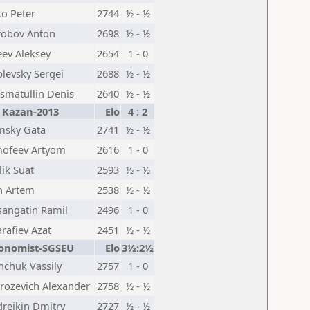
o Peter
2744
½ - ½
robov Anton
2698
½ - ½
ev Aleksey
2654
1 - 0
levsky Sergei
2688
½ - ½
smatullin Denis
2640
½ - ½
Kazan-2013
Elo
4 : 2
msky Gata
2741
½ - ½
mofeev Artyom
2616
1 - 0
lik Suat
2593
½ - ½
in Artem
2538
½ - ½
angatin Ramil
2496
1 - 0
rafiev Azat
2451
½ - ½
onomist-SGSEU
Elo
3½:2½
nchuk Vassily
2757
1 - 0
rozevich Alexander
2758
½ - ½
reikin Dmitry
2727
½ - ½