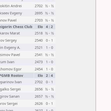
okitin Andrei
2702
½ - ½
kseev Evgeny
2695
½ - ½
anov Pavel
2703
½ - ½
higorin Chess Club
Elo
4 : 2
karov Marat
2518
½ - ½
nov Sergey
2540
0 - 1
in Evgeny A.
2521
1 - 0
isimov Pavel
2541
½ - ½
zum Ivan
2473
1 - 0
khomov Egor
2454
1 - 0
PGMB Rostov
Elo
2 : 4
parinov Ivan
2702
0 - 1
galko Sergei
2656
½ - ½
girov Sanan
2657
½ - ½
rov Sergei
2626
0 - 1
ov Ivan
2627
1 - 0