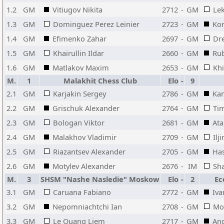
1.2
GM
Vitiugov Nikita
2712
-
GM
Lek
1.3
GM
Dominguez Perez Leinier
2723
-
GM
Ko
1.4
GM
Efimenko Zahar
2697
-
GM
Dre
1.5
GM
Khairullin Ildar
2660
-
GM
Rub
1.6
GM
Matlakov Maxim
2653
-
GM
Khi
M.
1
Malakhit Chess Club
Elo
-
9
2.1
GM
Karjakin Sergey
2786
-
GM
Ka
2.2
GM
Grischuk Alexander
2764
-
GM
Ti
2.3
GM
Bologan Viktor
2681
-
GM
Ata
2.4
GM
Malakhov Vladimir
2709
-
GM
Ilj
2.5
GM
Riazantsev Alexander
2705
-
GM
Has
2.6
GM
Motylev Alexander
2676
-
IM
Sha
M.
3
SHSM "Nashe Nasledie" Moskow
Elo
-
2
Ec
3.1
GM
Caruana Fabiano
2772
-
GM
Iva
3.2
GM
Nepomniachtchi Ian
2708
-
GM
Mo
3.3
GM
Le Quang Liem
2717
-
GM
And