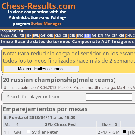
Logged on: Gast
Arabic
ARM
AZE
BIH
BUL
CAT
CHN
CRO
CZE
DEN
ENG
ESP
FAI
FIN
FRA
GER
GRE
INA
I
Inicio
Base de datos de torneos
Campeonato AUT
Imágenes
Nota: Para reducir la carga del servidor en los esc
todos los torneos finalizados hace más de 2 semanas
20 russian championship(male teams)
Última actualización13.04.2013 16:50:23, Propietario/Última carga: Makhnev V
Search for player or team
Emparejamientos por mesas
5. Ronda el 2013/04/11 a las 15:00
M.
4
SPb Chess Fed
Elo
-
5
1.1
GM
Svidler Peter
2747
-
GM
Jak