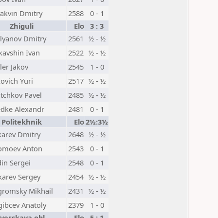
akvin Dmitry
2588
0 - 1
Zhiguli
Elo
3 : 3
lyanov Dmitry
2561
½ - ½
kavshin Ivan
2522
½ - ½
ler Jakov
2545
1 - 0
ovich Yuri
2517
½ - ½
tchkov Pavel
2485
½ - ½
edke Alexandr
2481
0 - 1
Politekhnik
Elo
2½:3½
arev Dmitry
2648
½ - ½
omoev Anton
2543
0 - 1
in Sergei
2548
0 - 1
karev Sergey
2454
½ - ½
gromsky Mikhail
2431
½ - ½
ibcev Anatoly
2379
1 - 0
verskaya obl.
Elo
5 : 1