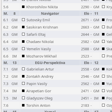
5.6
Khoroshilov Nikita
2290
-
GM
Kry
M.
8
Navigator
Elo
-
11
6.1
GM
Sutovsky Emil
2671
-
GM
Fro
6.2
GM
Sasikiran Krishnan
2663
-
GM
Bu
6.3
GM
Safarli Eltaj
2644
-
GM
Gel
6.4
GM
Chadaev Nikolai
2582
-
GM
Yak
6.5
GM
Yemelin Vasily
2588
-
GM
Ska
6.6
IM
Mozharov Mikhail
2523
-
Pr
M.
13
EGU-Perspektiva
Elo
-
12
7.1
GM
Gabrielian Artur
2558
-
GM
Kok
7.2
GM
Zontakh Andrey
2546
-
GM
Sh
7.3
GM
Papin Vasily
2562
-
GM
Yud
7.4
IM
Airapetian Gor
2471
-
GM
Vo
7.5
IM
Gladyszev Oleg
2451
-
IM
Po
7.6
Torshin Anton
2183
-
Ozg
M.
15
Yamal
Elo
-
17
T