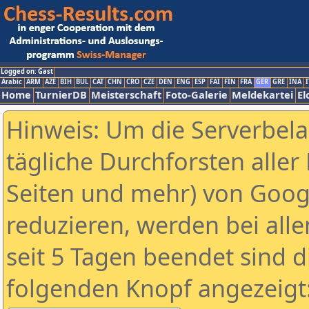
Logged on: Gast
Arabic
ARM
AZE
BIH
BUL
CAT
CHN
CRO
CZE
DEN
ENG
ESP
FAI
FIN
FRA
GER
GRE
INA
I
Home
TurnierDB
Meisterschaft
Foto-Galerie
Meldekartei
El
Hinweis: Um die Serverbel
tägliche Durchforsten aller 
Seiten und mehr) von Goog
reduzieren, werden bei alle
seit 5 Tagen beendet sind d
folgenden Knopf angezeigt