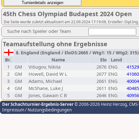
45th Chess Olympiad Budapest 2024 Open
Die Seite wurde zuletzt aktualisiert am 22.09.2024 17:19:08, Ersteller: Dipl.I
Suche nach Spieler oder Team
Teamaufstellung ohne Ergebnisse
8. England (England / EloDS:2665 / Wtg1: 15 / Wtg2: 315
Br.
Name
Elo
Land
1
GM
Vitiugov, Nikita
2676
ENG
41529
2
GM
Howell, David W L
2677
ENG
41060
3
GM
Adams, Michael
2661
ENG
40004
4
GM
McShane, Luke J
2611
ENG
40485
5
GM
Jones, Gawain C B
2646
ENG
40956
Der Schachturnier-Ergebnis-Server
© 2006-2026 Heinz Herzog
, CMS
Impressum / Nutzungsbedingungen