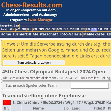
Logged on: Gast
Arabic
ARM
AZE
BIH
BUL
CAT
CHN
CRO
CZE
DEN
ENG
ESP
FAI
FIN
FRA
GER
GRE
INA
I
Home
TurnierDB
Meisterschaft
Foto-Galerie
Meldekartei
El
Hinweis: Um die Serverbelastung durch das tägliche D
Seiten und mehr) von Google, Yahoo und Co zu reduz
bereits seit 5 Tagen beendet sind die Links erst dur
45th Chess Olympiad Budapest 2024 Open
Die Seite wurde zuletzt aktualisiert am 22.09.2024 17:19:08, Ersteller: Dipl.I
Suche nach Spieler oder Team
Teamaufstellung ohne Ergebnisse
3. China (China / EloDS:2724 / Wtg1: 17 / Wtg2: 379,5) 
Br.
Name
Elo
Land
FideID
P