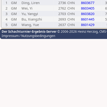
1
GM
Ding, Liren
2736
CHN
8603677
3
2
GM
Wei, Yi
2762
CHN
8603405
6
3
GM
Yu, Yangyi
2703
CHN
8603820
7
4
GM
Bu, Xiangzhi
2693
CHN
8601445
5
5
GM
Wang, Yue
2637
CHN
8601429
Der Schachturnier-Ergebnis-Server
© 2006-2026 Heinz Herzog
, CMS
Impressum / Nutzungsbedingungen