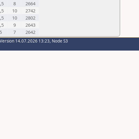
,5
8
2664
,5
10
2742
,5
10
2802
,5
9
2643
5
7
2642
-Version 14.07.2026 13:23, Node S3