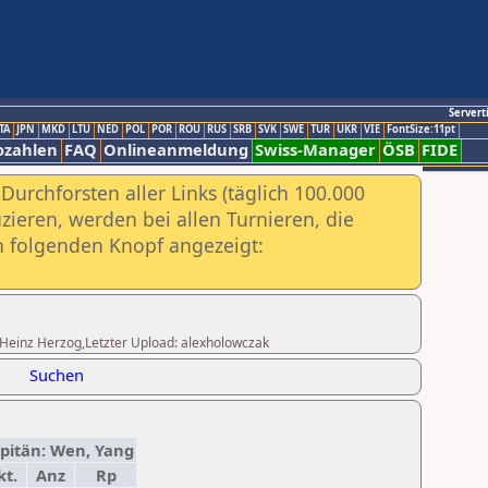
Servert
TA
JPN
MKD
LTU
NED
POL
POR
ROU
RUS
SRB
SVK
SWE
TUR
UKR
VIE
FontSize:11pt
ozahlen
FAQ
Onlineanmeldung
Swiss-Manager
ÖSB
FIDE
urchforsten aller Links (täglich 100.000
ieren, werden bei allen Turnieren, die
ch folgenden Knopf angezeigt:
ng.Heinz Herzog,Letzter Upload: alexholowczak
Suchen
Kapitän: Wen, Yang
kt.
Anz
Rp