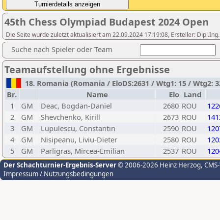
45th Chess Olympiad Budapest 2024 Open
Die Seite wurde zuletzt aktualisiert am 22.09.2024 17:19:08, Ersteller: Dipl.I
Suche nach Spieler oder Team
Teamaufstellung ohne Ergebnisse
18. Romania (Romania / EloDS:2631 / Wtg1: 15 / Wtg2: 32
Br.
Name
Elo
Land
1
GM
Deac, Bogdan-Daniel
2680
ROU
122
2
GM
Shevchenko, Kirill
2673
ROU
141
3
GM
Lupulescu, Constantin
2590
ROU
120
4
GM
Nisipeanu, Liviu-Dieter
2580
ROU
120
5
GM
Parligras, Mircea-Emilian
2537
ROU
120
Der Schachturnier-Ergebnis-Server
© 2006-2026 Heinz Herzog
, CMS
Impressum / Nutzungsbedingungen