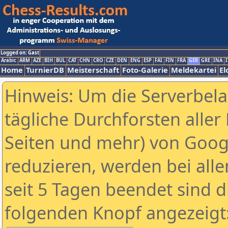
Logged on: Gast
Arabic
ARM
AZE
BIH
BUL
CAT
CHN
CRO
CZE
DEN
ENG
ESP
FAI
FIN
FRA
GER
GRE
INA
I
Home
TurnierDB
Meisterschaft
Foto-Galerie
Meldekartei
El
Hinweis: Um die Serverbel
tägliche Durchforsten aller 
Seiten und mehr) von Goog
reduzieren, werden bei alle
seit 5 Tagen beendet sind d
folgenden Knopf angezeigt