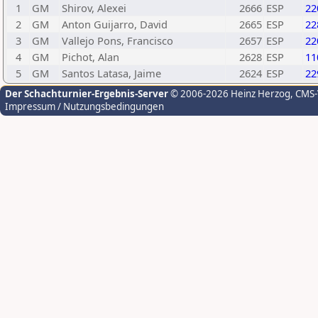
1
GM
Shirov, Alexei
2666
ESP
22
2
GM
Anton Guijarro, David
2665
ESP
22
3
GM
Vallejo Pons, Francisco
2657
ESP
22
4
GM
Pichot, Alan
2628
ESP
11
5
GM
Santos Latasa, Jaime
2624
ESP
22
Der Schachturnier-Ergebnis-Server
© 2006-2026 Heinz Herzog
, CMS
Impressum / Nutzungsbedingungen