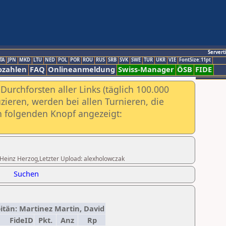
Servert
TA
JPN
MKD
LTU
NED
POL
POR
ROU
RUS
SRB
SVK
SWE
TUR
UKR
VIE
FontSize:11pt
ozahlen
FAQ
Onlineanmeldung
Swiss-Manager
ÖSB
FIDE
urchforsten aller Links (täglich 100.000
ieren, werden bei allen Turnieren, die
ch folgenden Knopf angezeigt:
ng.Heinz Herzog,Letzter Upload: alexholowczak
Suchen
pitän: Martinez Martin, David
FideID
Pkt.
Anz
Rp