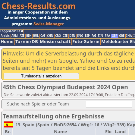
Logged on: Gast
Arabic
ARM
AZE
BIH
BUL
CAT
CHN
CRO
CZE
DEN
ENG
ESP
FAI
FIN
FRA
GER
GRE
INA
I
Home
TurnierDB
Meisterschaft
Foto-Galerie
Meldekartei
El
Hinweis: Um die Serverbelastung durch das tägliche D
Seiten und mehr) von Google, Yahoo und Co zu reduz
bereits seit 5 Tagen beendet sind die Links erst dur
45th Chess Olympiad Budapest 2024 Open
Die Seite wurde zuletzt aktualisiert am 22.09.2024 17:19:08, Ersteller: Dipl.I
Suche nach Spieler oder Team
Teamaufstellung ohne Ergebnisse
13. Spain (Spain / EloDS:2654 / Wtg1: 16 / Wtg2: 339) Ka
Br.
Name
Elo
Land