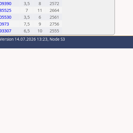
09390
3,5
8
2572
85525
7
11
2664
05530
3,5
6
2561
0973
7,5
9
2756
93307
6,5
10
2555
-Version 14.07.2026 13:23, Node S3