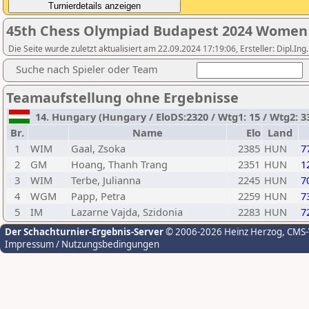
45th Chess Olympiad Budapest 2024 Women
Die Seite wurde zuletzt aktualisiert am 22.09.2024 17:19:06, Ersteller: Dipl.I
Suche nach Spieler oder Team
Teamaufstellung ohne Ergebnisse
14. Hungary (Hungary / EloDS:2320 / Wtg1: 15 / Wtg2: 33
Br.
Name
Elo
Land
1
WIM
Gaal, Zsoka
2385
HUN
7
2
GM
Hoang, Thanh Trang
2351
HUN
1
3
WIM
Terbe, Julianna
2245
HUN
7
4
WGM
Papp, Petra
2259
HUN
7
5
IM
Lazarne Vajda, Szidonia
2283
HUN
7
Der Schachturnier-Ergebnis-Server
© 2006-2026 Heinz Herzog
, CMS
Impressum / Nutzungsbedingungen