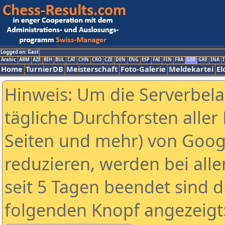
Logged on: Gast
Arabic
ARM
AZE
BIH
BUL
CAT
CHN
CRO
CZE
DEN
ENG
ESP
FAI
FIN
FRA
GER
GRE
INA
I
Home
TurnierDB
Meisterschaft
Foto-Galerie
Meldekartei
El
Hinweis: Um die Serverbel
tägliche Durchforsten aller 
Seiten und mehr) von Goog
reduzieren, werden bei alle
seit 5 Tagen beendet sind d
folgenden Knopf angezeigt