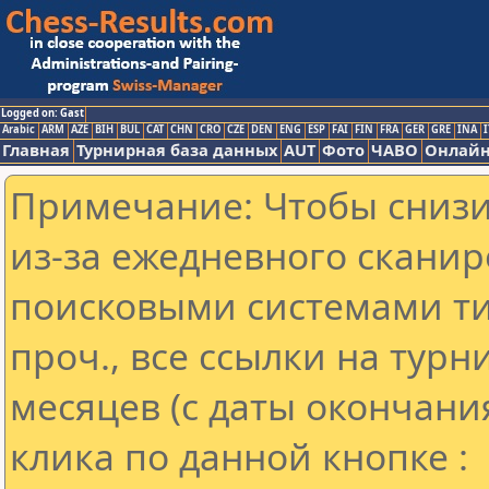
Logged on: Gast
Arabic
ARM
AZE
BIH
BUL
CAT
CHN
CRO
CZE
DEN
ENG
ESP
FAI
FIN
FRA
GER
GRE
INA
I
Главная
Турнирная база данных
AUT
Фото
ЧАВО
Онлайн
Примечание: Чтобы снизит
из-за ежедневного сканир
поисковыми системами ти
проч., все ссылки на тур
месяцев (с даты окончани
клика по данной кнопке :