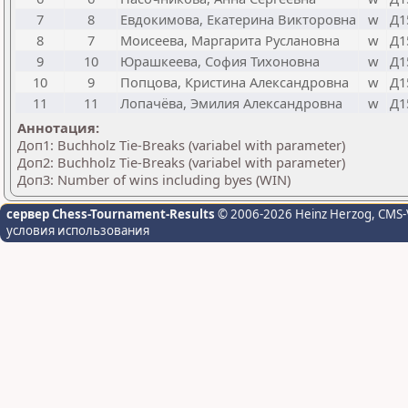
7
8
Евдокимова, Екатерина Викторовна
w
Д1
8
7
Моисеева, Маргарита Руслановна
w
Д1
9
10
Юрашкеева, София Тихоновна
w
Д1
10
9
Попцова, Кристина Александровна
w
Д1
11
11
Лопачёва, Эмилия Александровна
w
Д1
Аннотация:
Доп1: Buchholz Tie-Breaks (variabel with parameter)
Доп2: Buchholz Tie-Breaks (variabel with parameter)
Доп3: Number of wins including byes (WIN)
сервер Chess-Tournament-Results
© 2006-2026 Heinz Herzog
, CMS-
условия использования