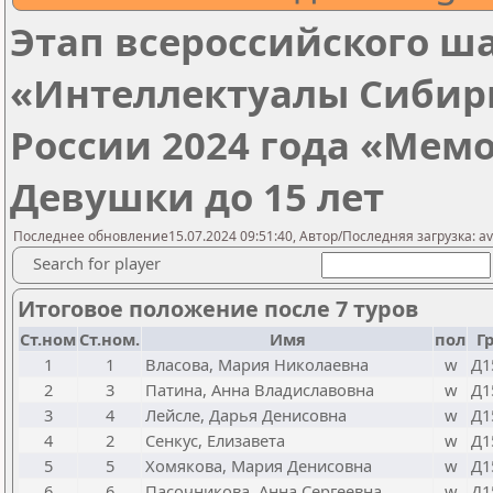
Этап всероссийского ш
«Интеллектуалы Сибир
России 2024 года «Мемо
Девушки до 15 лет
Последнее обновление15.07.2024 09:51:40, Автор/Последняя загрузка: av
Search for player
Итоговое положение после 7 туров
Ст.ном
Ст.ном.
Имя
пол
Г
1
1
Власова, Мария Николаевна
w
Д1
2
3
Патина, Анна Владиславовна
w
Д1
3
4
Лейсле, Дарья Денисовна
w
Д1
4
2
Сенкус, Елизавета
w
Д1
5
5
Хомякова, Мария Денисовна
w
Д1
6
6
Пасочникова, Анна Сергеевна
w
Д1