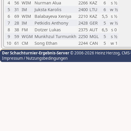
4
56
WIM
Nurman Alua
2266
KAZ
6
s ½
5
31
IM
Juksta Karolis
2400
LTU
6
w ½
6
69
WIM
Balabayeva Xeniya
2210
KAZ
5,5
s ½
7
28
IM
Petkidis Anthony
2428
GER
5
w ½
8
38
FM
Dotzer Lukas
2375
AUT
6,5
s 0
9
59
WGM
Munkhzul Turmunkh
2250
MGL
5
s ½
10
61
CM
Song Ethan
2244
CAN
5
w 1
Der Schachturnier-Ergebnis-Server
© 2006-2026 Heinz Herzog
, CMS
Impressum / Nutzungsbedingungen