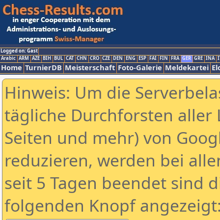
Logged on: Gast
Arabic
ARM
AZE
BIH
BUL
CAT
CHN
CRO
CZE
DEN
ENG
ESP
FAI
FIN
FRA
GER
GRE
INA
I
Home
TurnierDB
Meisterschaft
Foto-Galerie
Meldekartei
El
Hinweis: Um die Serverbela
tägliche Durchforsten aller 
Seiten und mehr) von Goog
reduzieren, werden bei alle
seit 5 Tagen beendet sind d
folgenden Knopf angezeigt