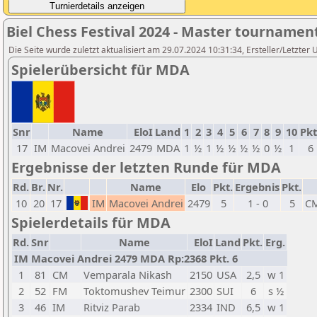
Biel Chess Festival 2024 - Master tournamen
Die Seite wurde zuletzt aktualisiert am 29.07.2024 10:31:34, Ersteller/Letzter 
Spielerübersicht für MDA
Snr
Name
EloI
Land
1
2
3
4
5
6
7
8
9
10
Pkt
17
IM
Macovei Andrei
2479
MDA
1
½
1
½
½
½
½
0
½
1
6
Ergebnisse der letzten Runde für MDA
Rd.
Br.
Nr.
Name
Elo
Pkt.
Ergebnis
Pkt.
10
20
17
IM
Macovei Andrei
2479
5
1 - 0
5
C
Spielerdetails für MDA
Rd.
Snr
Name
EloI
Land
Pkt.
Erg.
IM Macovei Andrei 2479 MDA Rp:2368 Pkt. 6
1
81
CM
Vemparala Nikash
2150
USA
2,5
w 1
2
52
FM
Toktomushev Teimur
2300
SUI
6
s ½
3
46
IM
Ritviz Parab
2334
IND
6,5
w 1