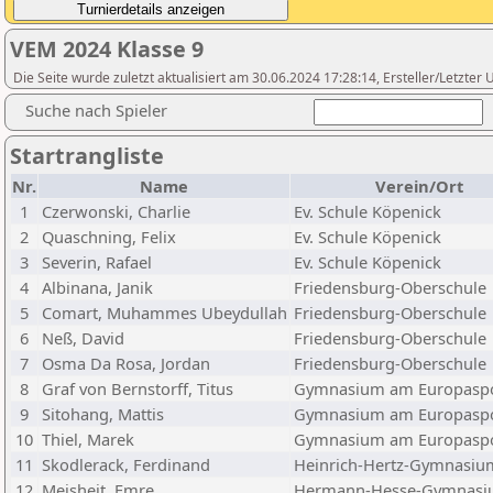
VEM 2024 Klasse 9
Die Seite wurde zuletzt aktualisiert am 30.06.2024 17:28:14, Ersteller/Letzte
Suche nach Spieler
Startrangliste
Nr.
Name
Verein/Ort
1
Czerwonski, Charlie
Ev. Schule Köpenick
2
Quaschning, Felix
Ev. Schule Köpenick
3
Severin, Rafael
Ev. Schule Köpenick
4
Albinana, Janik
Friedensburg-Oberschule
5
Comart, Muhammes Ubeydullah
Friedensburg-Oberschule
6
Neß, David
Friedensburg-Oberschule
7
Osma Da Rosa, Jordan
Friedensburg-Oberschule
8
Graf von Bernstorff, Titus
Gymnasium am Europaspo
9
Sitohang, Mattis
Gymnasium am Europaspo
10
Thiel, Marek
Gymnasium am Europaspo
11
Skodlerack, Ferdinand
Heinrich-Hertz-Gymnasiu
12
Meisheit, Emre
Hermann-Hesse-Gymnas