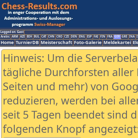
Logged on: Gast
Arabic
ARM
AZE
BIH
BUL
CAT
CHN
CRO
CZE
DEN
ENG
ESP
FAI
FIN
FRA
GER
GRE
INA
I
Home
TurnierDB
Meisterschaft
Foto-Galerie
Meldekartei
El
Hinweis: Um die Serverbel
tägliche Durchforsten aller 
Seiten und mehr) von Goog
reduzieren, werden bei alle
seit 5 Tagen beendet sind d
folgenden Knopf angezeigt