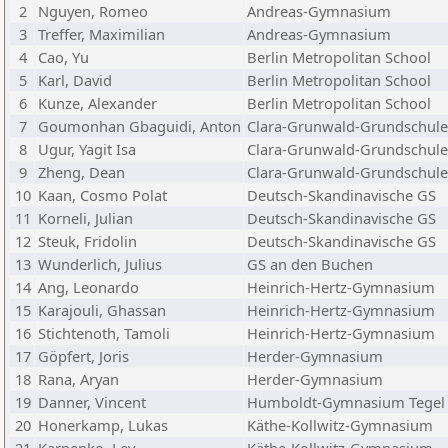
2
Nguyen, Romeo
Andreas-Gymnasium
3
Treffer, Maximilian
Andreas-Gymnasium
4
Cao, Yu
Berlin Metropolitan School
5
Karl, David
Berlin Metropolitan School
6
Kunze, Alexander
Berlin Metropolitan School
7
Goumonhan Gbaguidi, Anton
Clara-Grunwald-Grundschule
8
Ugur, Yagit Isa
Clara-Grunwald-Grundschule
9
Zheng, Dean
Clara-Grunwald-Grundschule
10
Kaan, Cosmo Polat
Deutsch-Skandinavische GS
11
Korneli, Julian
Deutsch-Skandinavische GS
12
Steuk, Fridolin
Deutsch-Skandinavische GS
13
Wunderlich, Julius
GS an den Buchen
14
Ang, Leonardo
Heinrich-Hertz-Gymnasium
15
Karajouli, Ghassan
Heinrich-Hertz-Gymnasium
16
Stichtenoth, Tamoli
Heinrich-Hertz-Gymnasium
17
Göpfert, Joris
Herder-Gymnasium
18
Rana, Aryan
Herder-Gymnasium
19
Danner, Vincent
Humboldt-Gymnasium Tegel
20
Honerkamp, Lukas
Käthe-Kollwitz-Gymnasium