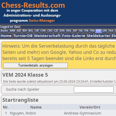
Logged on: Gast
Arabic
ARM
AZE
BIH
BUL
CAT
CHN
CRO
CZE
DEN
ENG
ESP
FAI
FIN
FRA
GER
GRE
INA
I
Home
TurnierDB
Meisterschaft
Foto-Galerie
Meldekartei
El
Hinweis: Um die Serverbelastung durch das tägliche D
Seiten und mehr) von Google, Yahoo und Co zu reduz
bereits seit 5 Tagen beendet sind die Links erst dur
VEM 2024 Klasse 5
Die Seite wurde zuletzt aktualisiert am 25.06.2024 23:24:41, Ersteller/Letzte
Suche nach Spieler
Startrangliste
Nr.
Name
Verein/Ort
1
Nguyen, Robin
Andreas-Gymnasium