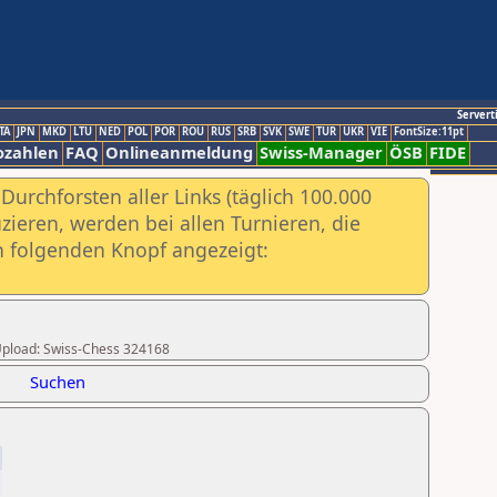
Servert
TA
JPN
MKD
LTU
NED
POL
POR
ROU
RUS
SRB
SVK
SWE
TUR
UKR
VIE
FontSize:11pt
ozahlen
FAQ
Onlineanmeldung
Swiss-Manager
ÖSB
FIDE
urchforsten aller Links (täglich 100.000
ieren, werden bei allen Turnieren, die
ch folgenden Knopf angezeigt:
r Upload: Swiss-Chess 324168
Suchen