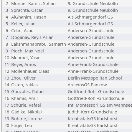
2
Montier Kamiz, Sofian
9. Grundschule Neukölln
3
Sprachta, Oscar
9. Grundschule Neukölln
4
AlGhanim, Hasan
Alt-Schmargendorf GS
5
Keller, Julian
Alt-Schmargendorf GS
6
Cetin, Azad
Andersen-Grundschule
7
Doganay, Reyis Aslan
Andersen-Grundschule
8
Lakshmanaprabu, Samarth
Andersen-Grundschule
9
Pioch, Max Noel
Andersen-Grundschule
10
Mehmet, Yasin
Andersen-Grundschule
11
Beyer, Amos
Anne-Frank-Grundschule
12
Mollenhauer, Claas
Anne-Frank-Grundschule
13
Zhou, Oliver
Berlin Metropolitan School
14
Osten, Niklas
dreieinsGS Pankow
15
Gonzales, Rafael
Gottfried-Röhl-Grundschule
16
Khamis, Amir
Gottfried-Röhl-Grundschule
17
Schürle, Rafael
Int. Montessori GS am Wannse
18
Gädike, Nikolai
Judith-Kerr-Grundschule
19
Böhme, Lorenz
KreativitätsGS Karlshorst
20
Enger, Leo
KreativitätsGS Karlshorst