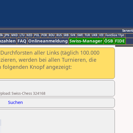
Servert
TA
JPN
MKD
LTU
NED
POL
POR
ROU
RUS
SRB
SVK
SWE
TUR
UKR
VIE
FontSize:11pt
ozahlen
FAQ
Onlineanmeldung
Swiss-Manager
ÖSB
FIDE
urchforsten aller Links (täglich 100.000
ieren, werden bei allen Turnieren, die
ch folgenden Knopf angezeigt:
r Upload: Swiss-Chess 324168
Suchen