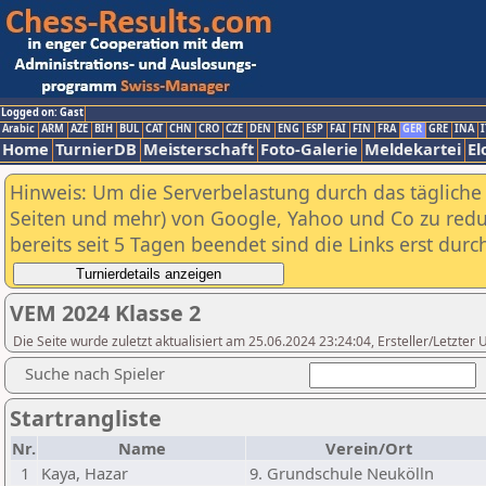
Logged on: Gast
Arabic
ARM
AZE
BIH
BUL
CAT
CHN
CRO
CZE
DEN
ENG
ESP
FAI
FIN
FRA
GER
GRE
INA
I
Home
TurnierDB
Meisterschaft
Foto-Galerie
Meldekartei
El
Hinweis: Um die Serverbelastung durch das tägliche D
Seiten und mehr) von Google, Yahoo und Co zu reduz
bereits seit 5 Tagen beendet sind die Links erst dur
VEM 2024 Klasse 2
Die Seite wurde zuletzt aktualisiert am 25.06.2024 23:24:04, Ersteller/Letzte
Suche nach Spieler
Startrangliste
Nr.
Name
Verein/Ort
1
Kaya, Hazar
9. Grundschule Neukölln