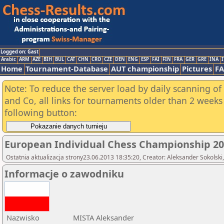
Logged on: Gast
Arabic
ARM
AZE
BIH
BUL
CAT
CHN
CRO
CZE
DEN
ENG
ESP
FAI
FIN
FRA
GER
GRE
INA
I
Home
Tournament-Database
AUT championship
Pictures
F
Note: To reduce the server load by daily scanning of 
and Co, all links for tournaments older than 2 weeks 
following button:
European Individual Chess Championship 2
Ostatnia aktualizacja strony23.06.2013 18:35:20, Creator: Aleksander Sokolski
Informacje o zawodniku
Nazwisko
MISTA Aleksander