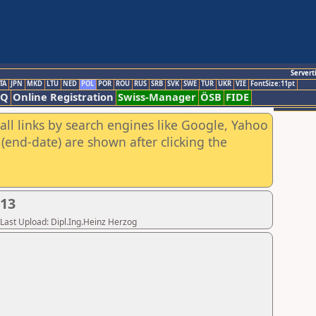
Servert
TA
JPN
MKD
LTU
NED
POL
POR
ROU
RUS
SRB
SVK
SWE
TUR
UKR
VIE
FontSize:11pt
AQ
Online Registration
Swiss-Manager
ÖSB
FIDE
all links by search engines like Google, Yahoo
(end-date) are shown after clicking the
013
,Last Upload: Dipl.Ing.Heinz Herzog