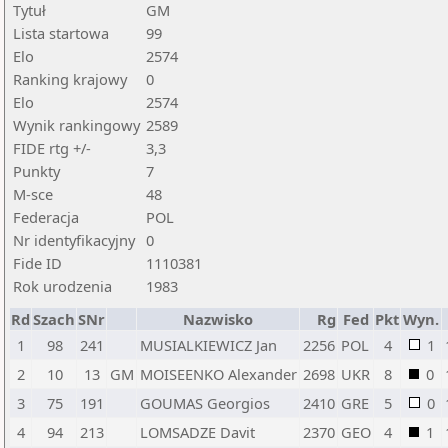
Tytuł
GM
Lista startowa
99
Elo
2574
Ranking krajowy
0
Elo
2574
Wynik rankingowy
2589
FIDE rtg +/-
3,3
Punkty
7
M-sce
48
Federacja
POL
Nr identyfikacyjny
0
Fide ID
1110381
Rok urodzenia
1983
Rd
Szach
SNr
Nazwisko
Rg
Fed
Pkt
Wyn.
1
98
241
MUSIALKIEWICZ Jan
2256
POL
4
1
2
10
13
GM
MOISEENKO Alexander
2698
UKR
8
0
3
75
191
GOUMAS Georgios
2410
GRE
5
0
4
94
213
LOMSADZE Davit
2370
GEO
4
1