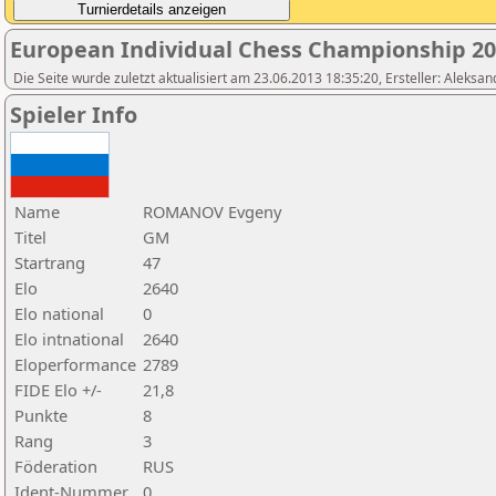
European Individual Chess Championship 2
Die Seite wurde zuletzt aktualisiert am 23.06.2013 18:35:20, Ersteller: Aleksa
Spieler Info
Name
ROMANOV Evgeny
Titel
GM
Startrang
47
Elo
2640
Elo national
0
Elo intnational
2640
Eloperformance
2789
FIDE Elo +/-
21,8
Punkte
8
Rang
3
Föderation
RUS
Ident-Nummer
0