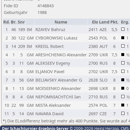
Fide-ID
4148843
Geburtsjahr
1988
Rd.
Br.
Snr
Name
Elo
Land
Pkt.
Erg.
1
46
189
IM
RZAYEV Bahruz
2411
AZE
5,5
1
2
30
122
GM
CYBOROWSKI Lukasz
2543
POL
6
1
3
14
209
IM
KREISL Robert
2380
AUT
6
1
4
1
5
GM
ARESHCHENKO Alexander
2709
UKR
7,5
½
5
3
11
GM
ALEKSEEV Evgeny
2700
RUS
8
½
6
3
8
GM
ELJANOV Pavel
2702
UKR
7,5
1
7
3
56
GM
BELIAVSKY Alexander G
2628
SLO
8
½
8
1
13
GM
MOISEENKO Alexander
2698
UKR
8
0
9
8
4
GM
NEPOMNIACHTCHI Ian
2710
RUS
8
½
10
22
99
GM
MISTA Aleksander
2574
POL
7
1
11
5
14
GM
NAVARA David
2697
CZE
7
1
*) Die ELodifferenz beträgt mehr als 400 Punkte. Sie wurde auf 
Der Schachturnier-Ergebnis-Server
© 2006-2026 Heinz Herzog
, CMS