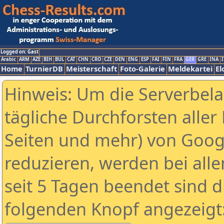
Logged on: Gast
Arabic
ARM
AZE
BIH
BUL
CAT
CHN
CRO
CZE
DEN
ENG
ESP
FAI
FIN
FRA
GER
GRE
INA
I
Home
TurnierDB
Meisterschaft
Foto-Galerie
Meldekartei
El
Hinweis: Um die Serverbel
tägliche Durchforsten aller 
Seiten und mehr) von Goog
reduzieren, werden bei alle
seit 5 Tagen beendet sind d
folgenden Knopf angezeigt