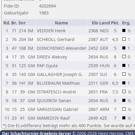
Fide-ID
4202694
Geburtsjahr
1983
Rd.
Br.
Snr
Name
Elo
Land
Pkt.
Erg.
1
71
214
IM
VEDDER Henk
2368
NED
5
½
2
76
204
IM
SCHROLL Gerhard
2387
AUT
4,5
1
3
47
168
IM
DONCHENKO Alexander
2452
GER
5
1
4
17
35
GM
DREEV Aleksey
2654
RUS
8
0
5
51
125
GM
PAP Gyula
2539
HUN
6
1
6
35
143
GM
GALLAGHER Joseph G.
2507
SUI
6
½
7
36
141
IM
BLUEBAUM Matthias
2511
GER
6,5
1
8
17
39
GM
ISTRATESCU Andrei
2651
FRA
7,5
½
9
18
37
GM
SJUGIROV Sanan
2654
RUS
6
½
10
15
25
GM
SARGISSIAN Gabriel
2667
ARM
7
½
11
23
41
GM
MAMEDOV Rauf
2649
AZE
7
½
*) Die ELodifferenz beträgt mehr als 400 Punkte. Sie wurde auf 
Der Schachturnier-Ergebnis-Server
© 2006-2026 Heinz Herzog
, CMS