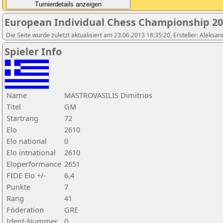
European Individual Chess Championship 2
Die Seite wurde zuletzt aktualisiert am 23.06.2013 18:35:20, Ersteller: Aleksa
Spieler Info
Name
MASTROVASILIS Dimitrios
Titel
GM
Startrang
72
Elo
2610
Elo national
0
Elo intnational
2610
Eloperformance
2651
FIDE Elo +/-
6,4
Punkte
7
Rang
41
Föderation
GRE
Ident-Nummer
0