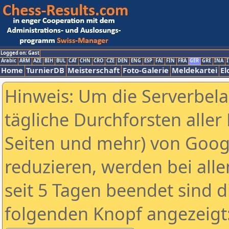
Logged on: Gast
Arabic
ARM
AZE
BIH
BUL
CAT
CHN
CRO
CZE
DEN
ENG
ESP
FAI
FIN
FRA
GER
GRE
INA
I
Home
TurnierDB
Meisterschaft
Foto-Galerie
Meldekartei
El
Hinweis: Um die Serverbel
tägliche Durchforsten aller 
Seiten und mehr) von Goog
reduzieren, werden bei alle
seit 5 Tagen beendet sind d
folgenden Knopf angezeigt