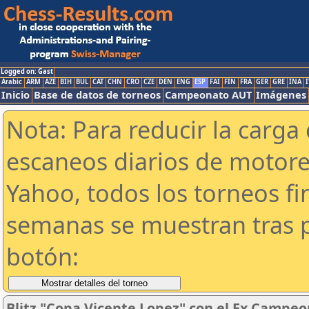
Logged on: Gast
Arabic
ARM
AZE
BIH
BUL
CAT
CHN
CRO
CZE
DEN
ENG
ESP
FAI
FIN
FRA
GER
GRE
INA
I
Inicio
Base de datos de torneos
Campeonato AUT
Imágenes
Nota: Para reducir la carga 
escaneos diarios de motor
Yahoo, todos los torneos f
semanas se muestran tras p
botón:
Blitz "Copa Vicente Lopez" con el Ex Campeo