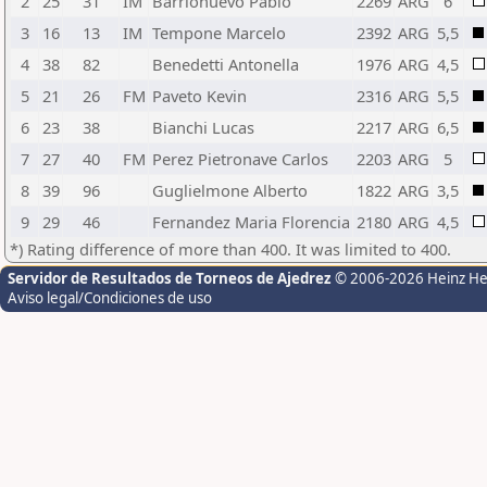
2
25
31
IM
Barrionuevo Pablo
2269
ARG
6
3
16
13
IM
Tempone Marcelo
2392
ARG
5,5
4
38
82
Benedetti Antonella
1976
ARG
4,5
5
21
26
FM
Paveto Kevin
2316
ARG
5,5
6
23
38
Bianchi Lucas
2217
ARG
6,5
7
27
40
FM
Perez Pietronave Carlos
2203
ARG
5
8
39
96
Guglielmone Alberto
1822
ARG
3,5
9
29
46
Fernandez Maria Florencia
2180
ARG
4,5
*) Rating difference of more than 400. It was limited to 400.
Servidor de Resultados de Torneos de Ajedrez
© 2006-2026 Heinz H
Aviso legal/Condiciones de uso