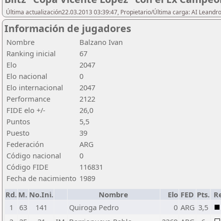
Última actualización22.03.2013 03:39:47, Propietario/Última carga: AI Leand
Información de jugadores
Nombre
Balzano Ivan
Ranking inicial
67
Elo
2047
Elo nacional
0
Elo internacional
2047
Performance
2122
FIDE elo +/-
26,0
Puntos
5,5
Puesto
39
Federación
ARG
Código nacional
0
Código FIDE
116831
Fecha de nacimiento
1989
Rd.
M.
No.Ini.
Nombre
Elo
FED
Pts.
R
1
63
141
Quiroga Pedro
0
ARG
3,5