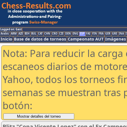
Logged on: Gast
Arabic
ARM
AZE
BIH
BUL
CAT
CHN
CRO
CZE
DEN
ENG
ESP
FAI
FIN
FRA
GER
GRE
INA
I
Inicio
Base de datos de torneos
Campeonato AUT
Imágenes
Nota: Para reducir la carga 
escaneos diarios de motor
Yahoo, todos los torneos f
semanas se muestran tras p
botón:
Blitz "Copa Vicente Lopez" con el Ex Campeo