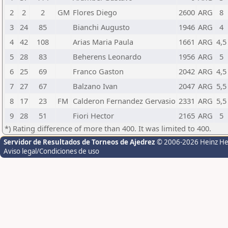
2
2
2
GM
Flores Diego
2600
ARG
8
3
24
85
Bianchi Augusto
1946
ARG
4
4
42
108
Arias Maria Paula
1661
ARG
4,5
5
28
83
Beherens Leonardo
1956
ARG
5
6
25
69
Franco Gaston
2042
ARG
4,5
7
27
67
Balzano Ivan
2047
ARG
5,5
8
17
23
FM
Calderon Fernandez Gervasio
2331
ARG
5,5
9
28
51
Fiori Hector
2165
ARG
5
*) Rating difference of more than 400. It was limited to 400.
Servidor de Resultados de Torneos de Ajedrez
© 2006-2026 Heinz H
Aviso legal/Condiciones de uso