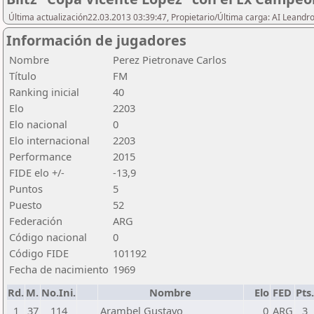
Última actualización22.03.2013 03:39:47, Propietario/Última carga: AI Leand
Información de jugadores
Nombre
Perez Pietronave Carlos
Título
FM
Ranking inicial
40
Elo
2203
Elo nacional
0
Elo internacional
2203
Performance
2015
FIDE elo +/-
-13,9
Puntos
5
Puesto
52
Federación
ARG
Código nacional
0
Código FIDE
101192
Fecha de nacimiento
1969
Rd.
M.
No.Ini.
Nombre
Elo
FED
Pts.
1
37
114
Arambel Gustavo
0
ARG
3